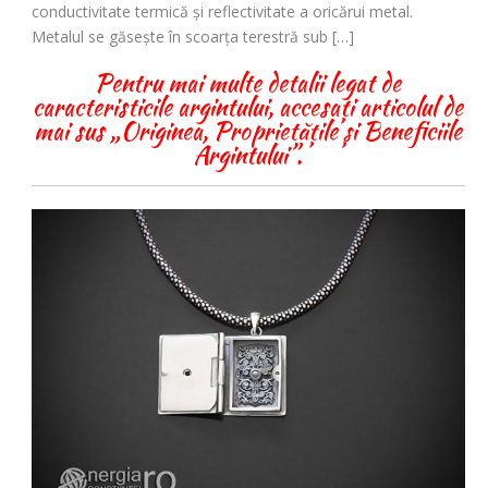
conductivitate termică și reflectivitate a oricărui metal.
Metalul se găsește în scoarța terestră sub […]
Pentru mai multe detalii legat de
caracteristicile argintului, accesați articolul de
mai sus „Originea, Proprietățile și Beneficiile
Argintului”.