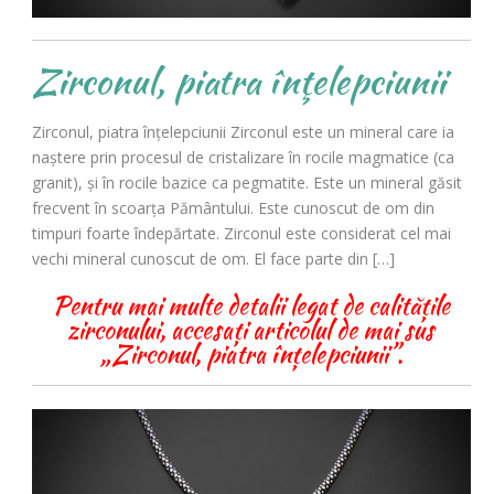
Zirconul, piatra înţelepciunii
Zirconul, piatra înţelepciunii Zirconul este un mineral care ia
naştere prin procesul de cristalizare în rocile magmatice (ca
granit), şi în rocile bazice ca pegmatite. Este un mineral găsit
frecvent în scoarţa Pământului. Este cunoscut de om din
timpuri foarte îndepărtate. Zirconul este considerat cel mai
vechi mineral cunoscut de om. El face parte din […]
Pentru mai multe detalii legat de calitățile
zirconului, accesați articolul de mai sus
„Zirconul, piatra înțelepciunii”.