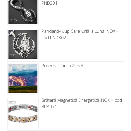
PND331
Pandantiv Lup Care Urlă la Lună INOX –
cod PND302
Puterea unui trăsnet
Brăţară Magnetică Energetică INOX – cod
BRA071