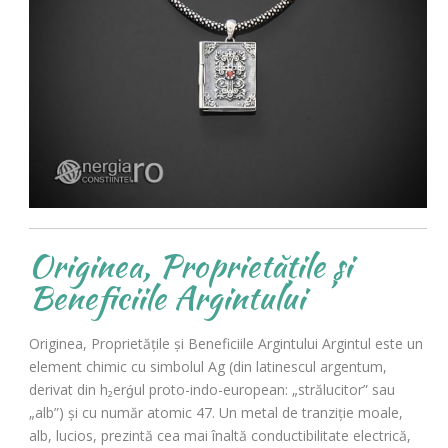
Originea, Proprietățile și
Beneficiile Argintului
Originea, Proprietățile și Beneficiile Argintului Argintul este un
element chimic cu simbolul Ag (din latinescul argentum,
derivat din h₂erǵul proto-indo-european: „strălucitor” sau
„alb”) și cu număr atomic 47. Un metal de tranziție moale,
alb, lucios, prezintă cea mai înaltă conductibilitate electrică,