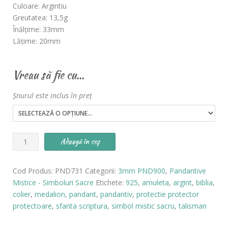
Culoare: Argintiu
Greutatea: 13,5g
Înălțime: 33mm
Lățime: 20mm
Vreau să fie cu…
Șnurul este inclus în preț
Cantitate
Adaugă în coș
Pandantiv
Sfânta
Cod Produs:
PND731
Categorii:
3mm PND900
,
Pandantive
Scriptură
Mistice - Simboluri Sacre
Etichete:
925
,
amuleta
,
argint
,
biblia
,
Biblia
colier
,
medalion
,
pandant
,
pandantiv
,
protectie protector
ARGINT
protectoare
,
sfanta scriptura
,
simbol mistic sacru
,
talisman
-
cod