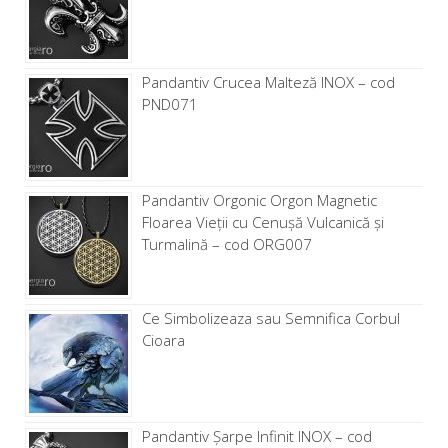
Pandantiv Crucea Malteză INOX – cod
PND071
Pandantiv Orgonic Orgon Magnetic
Floarea Vieții cu Cenușă Vulcanică și
Turmalină – cod ORG007
Ce Simbolizeaza sau Semnifica Corbul
Cioara
Pandantiv Șarpe Infinit INOX – cod