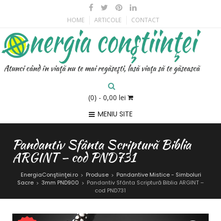
HOME
ARTICOLE
CONTACT
(0)
- 0,00 lei
MENIU SITE
Pandantiv Sfânta Scriptură Biblia
ARGINT – cod PND731
EnergiaConştiinţei.ro
Produse
Pandantive Mistice - Simboluri
>
>
Sacre
3mm PND900
Pandantiv Sfânta Scriptură Biblia ARGINT –
>
>
cod PND731