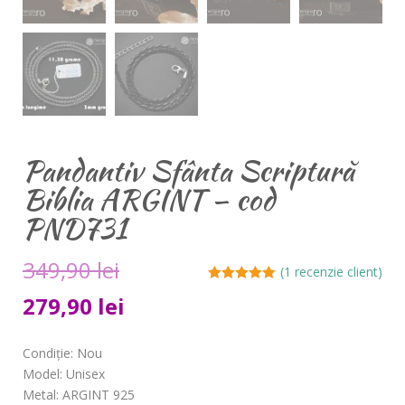
Pandantiv Sfânta Scriptură
Biblia ARGINT – cod
PND731
349,90
lei
(
1
recenzie client)
Evaluat la
279,90
lei
5.00
din 5 pe
baza unei
evaluări a
clientului
Condiție: Nou
Model: Unisex
Metal: ARGINT 925