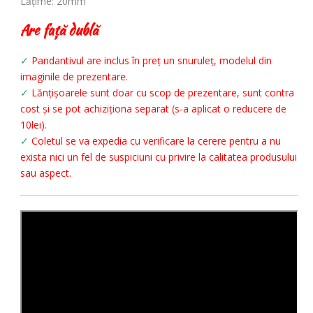
Lățime: 20mm
Are față dublă
✓
Pandantivul are inclus în preț un snuruleț, modelul din
imaginile de prezentare.
✓
Lănțișoarele sunt doar cu scop de prezentare, sunt contra
cost și se pot achiziționa separat (s-a aplicat o reducere de
10lei).
✓
Coletul se va expedia cu verificare la cerere pentru a nu
exista nici un fel de suspiciuni cu privire la calitatea produsului
sau aspect.