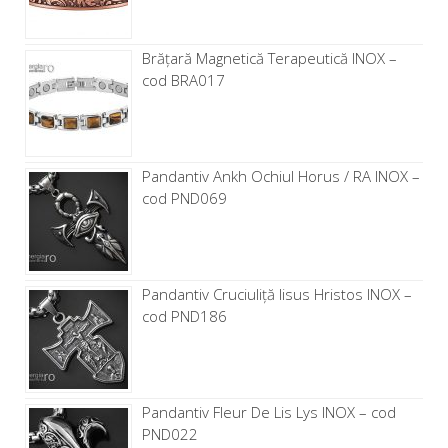
Brăţară Magnetică Terapeutică INOX –
cod BRA017
Pandantiv Ankh Ochiul Horus / RA INOX –
cod PND069
Pandantiv Cruciuliță Iisus Hristos INOX –
cod PND186
Pandantiv Fleur De Lis Lys INOX – cod
PND022