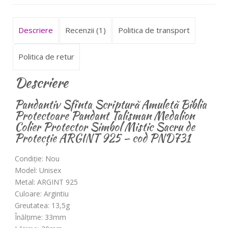
PND731
Descriere
Recenzii (1)
Politica de transport
Politica de retur
Descriere
Pandantiv Sfînta Scriptură Amuletă Biblia
Protectoare Pandant Talisman Medalion
Colier Protector Simbol Mistic Sacru de
Protecție ARGINT 925 – cod PND731
Condiție: Nou
Model: Unisex
Metal: ARGINT 925
Culoare: Argintiu
Greutatea: 13,5g
Înălțime: 33mm