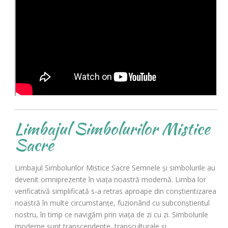
Limbajul Simbolurilor Mistice
Sacre
Limbajul Simbolurilor Mistice Sacre Semnele și simbolurile au
devenit omniprezente în viața noastră modernă. Limba lor
verificativă simplificată s-a retras aproape din conștientizarea
noastră în multe circumstanțe, fuzionând cu subconștientul
nostru, în timp ce navigăm prin viața de zi cu zi. Simbolurile
moderne sunt transcendente, transculturale și