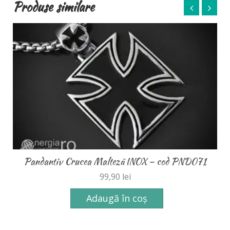
Produse similare
Pandantiv Crucea Malteză INOX – cod PND071
99,90
lei
Adaugă în coș