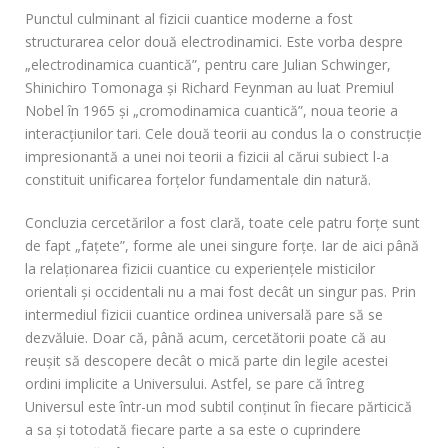
Punctul culminant al fizicii cuantice moderne a fost
structurarea celor două electrodinamici. Este vorba despre
„electrodinamica cuantică”, pentru care Julian Schwinger,
Shinichiro Tomonaga şi Richard Feynman au luat Premiul
Nobel în 1965 şi „cromodinamica cuantică”, noua teorie a
interacţiunilor tari. Cele două teorii au condus la o construcţie
impresionantă a unei noi teorii a fizicii al cărui subiect l-a
constituit unificarea forţelor fundamentale din natură.
Concluzia cercetărilor a fost clară, toate cele patru forţe sunt
de fapt „faţete”, forme ale unei singure forţe. Iar de aici până
la relaționarea fizicii cuantice cu experienţele misticilor
orientali și occidentali nu a mai fost decât un singur pas. Prin
intermediul fizicii cuantice ordinea universală pare să se
dezvăluie. Doar că, până acum, cercetătorii poate că au
reuşit să descopere decât o mică parte din legile acestei
ordini implicite a Universului. Astfel, se pare că întreg
Universul este într-un mod subtil conţinut în fiecare părticică
a sa şi totodată fiecare parte a sa este o cuprindere