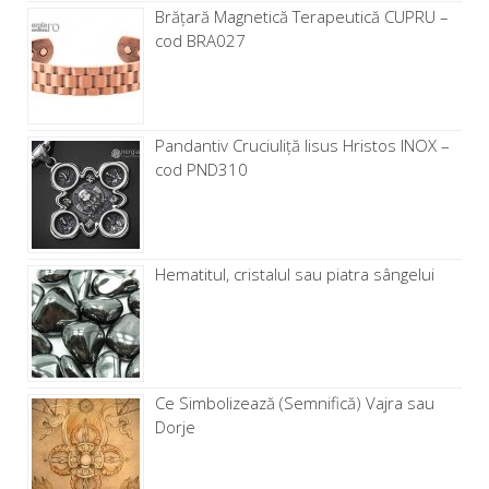
Brăţară Magnetică Terapeutică CUPRU –
cod BRA027
Pandantiv Cruciuliță Iisus Hristos INOX –
cod PND310
Hematitul, cristalul sau piatra sângelui
Ce Simbolizează (Semnifică) Vajra sau
Dorje