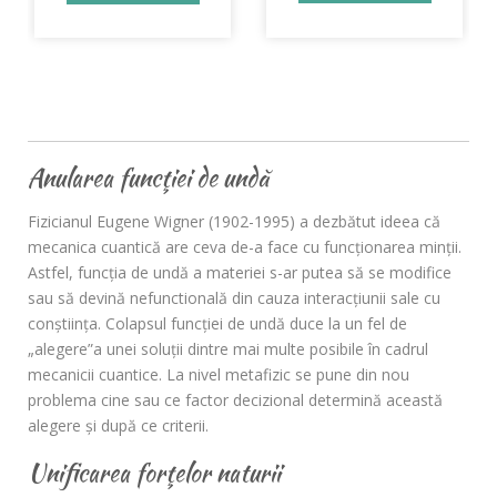
Detalii produs
Anularea funcţiei de undă
Fizicianul Eugene Wigner (1902-1995) a dezbătut ideea că
mecanica cuantică are ceva de-a face cu funcţionarea minții.
Astfel, funcţia de undă a materiei s-ar putea să se modifice
sau să devină nefunctională din cauza interacţiunii sale cu
conştiinţa. Colapsul funcţiei de undă duce la un fel de
„alegere”a unei soluţii dintre mai multe posibile în cadrul
mecanicii cuantice. La nivel metafizic se pune din nou
problema cine sau ce factor decizional determină această
alegere şi după ce criterii.
Unificarea forţelor naturii