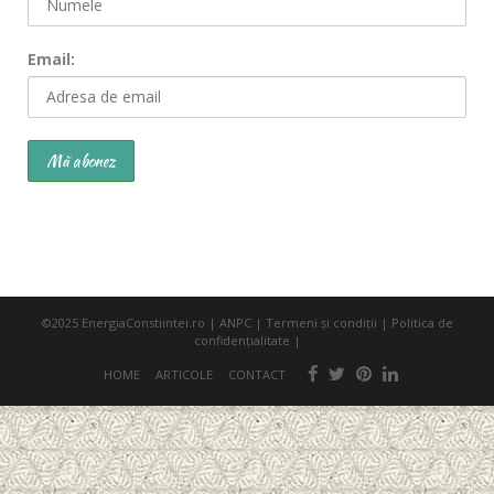
Email:
©2025
EnergiaConstiintei.ro
|
ANPC
|
Termeni şi condiţii
|
Politica de
confidenţialitate
|
HOME
ARTICOLE
CONTACT