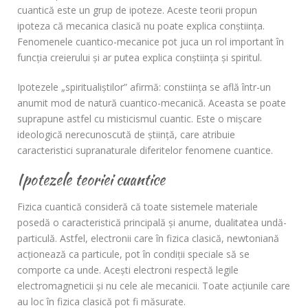
cuantică este un grup de ipoteze. Aceste teorii propun
ipoteza că mecanica clasică nu poate explica conştiinţa.
Fenomenele cuantico-mecanice pot juca un rol important în
funcţia creierului şi ar putea explica conştiinţa şi spiritul.
Ipotezele „spiritualiştilor” afirmă: constiința se află într-un
anumit mod de natură cuantico-mecanică. Aceasta se poate
suprapune astfel cu misticismul cuantic. Este o mişcare
ideologică nerecunoscută de știință, care atribuie
caracteristici supranaturale diferitelor fenomene cuantice.
Ipotezele teoriei cuantice
Fizica cuantică consideră că toate sistemele materiale
posedă o caracteristică principală şi anume, dualitatea undă-
particulă. Astfel, electronii care în fizica clasică, newtoniană
acţionează ca particule, pot în condiţii speciale să se
comporte ca unde. Acești electroni respectă legile
electromagneticii şi nu cele ale mecanicii. Toate acţiunile care
au loc în fizica clasică pot fi măsurate.