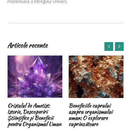
misterioasă a întregului Univers.
Articole recente
Beneficiile cuprului
Brățările magnetice
asupra organismului
terapeutice și
uman: O explorare
magnetoterapia
cuprinzătoare