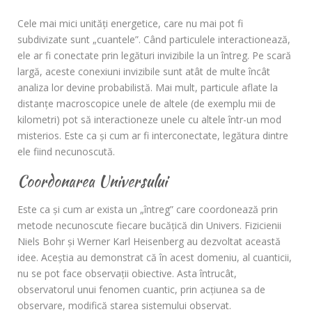
Cele mai mici unităţi energetice, care nu mai pot fi
subdivizate sunt „cuantele”. Când particulele interactionează,
ele ar fi conectate prin legături invizibile la un întreg. Pe scară
largă, aceste conexiuni invizibile sunt atât de multe încât
analiza lor devine probabilistă. Mai mult, particule aflate la
distanţe macroscopice unele de altele (de exemplu mii de
kilometri) pot să interactioneze unele cu altele într-un mod
misterios. Este ca şi cum ar fi interconectate, legătura dintre
ele fiind necunoscută.
Coordonarea Universului
Este ca şi cum ar exista un „întreg” care coordonează prin
metode necunoscute fiecare bucăţică din Univers. Fizicienii
Niels Bohr şi Werner Karl Heisenberg au dezvoltat această
idee. Aceștia au demonstrat că în acest domeniu, al cuanticii,
nu se pot face observaţii obiective. Asta întrucât,
observatorul unui fenomen cuantic, prin acţiunea sa de
observare, modifică starea sistemului observat.