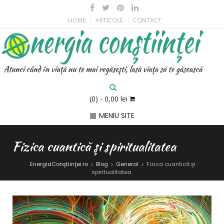
HOME
ARTICOLE
CONTACT
(0)
- 0,00 lei
MENIU SITE
Fizica cuantică şi spiritualitatea
EnergiaConştiinţei.ro
Blog
General
Fizica cuantică şi
>
>
>
spiritualitatea