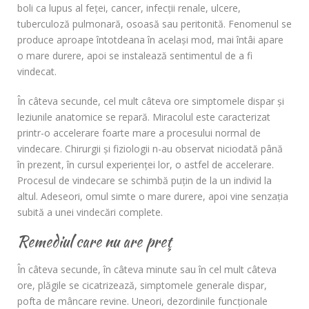
boli ca lupus al feţei, cancer, infecţii renale, ulcere,
tuberculoză pulmonară, osoasă sau peritonită. Fenomenul se
produce aproape întotdeana în acelaşi mod, mai întâi apare
o mare durere, apoi se instalează sentimentul de a fi
vindecat.
În câteva secunde, cel mult câteva ore simptomele dispar şi
leziunile anatomice se repară. Miracolul este caracterizat
printr-o accelerare foarte mare a procesului normal de
vindecare. Chirurgii şi fiziologii n-au observat niciodată până
în prezent, în cursul experienţei lor, o astfel de accelerare.
Procesul de vindecare se schimbă puţin de la un individ la
altul. Adeseori, omul simte o mare durere, apoi vine senzaţia
subită a unei vindecări complete.
Remediul care nu are preţ
În câteva secunde, în câteva minute sau în cel mult câteva
ore, plăgile se cicatrizează, simptomele generale dispar,
pofta de mâncare revine. Uneori, dezordinile funcţionale