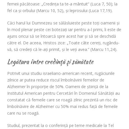
femeii păcătoase: „Credinţa ta te-a mântuit” (Luca 7, 50); la
fel ca şi orbului (Marcu 10, 52), şi leprosului (Luca 17,19).
Căci harul lui Dumnezeu se sălăsluieste peste toţi oamenii şi
în mod plenar peste cei botezaţi iar pentru a-l primi, îi este de
ajuns oricui să se întoarcă spre acest har şi să se deschidă
către el. De aceea, Hristos zice: „Toate câte cereţi, rugându-
vă, să credeţi că le-aţi primit, şi le veţi avea.” (Marcu 11,24).
Legătura între credinţă şi sănătate
Potrivit unui studiu israeliano-american recent, rugăciunile
zilnice ar putea reduce riscul îmbolnăvirii femeilor de
Alzheimer în proporţie de 50%. Oameni de ştiinţă de la
Institutul American pentru Cercetări în Domeniul Sănătăţii au
constatat că femeile care se roagă zilnic prezintă un risc de
îmbolnăvire de Alzheimer cu 50% mai redus faţă de femeile
care nu se roagă.
Studiul, prezentat la o conferinţă pe teme medicale la Tel