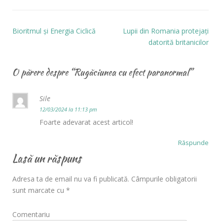
Bioritmul și Energia Ciclică
Lupii din Romania protejaţi
datorită britanicilor
O părere despre “
Rugăciunea cu efect paranormal
”
Sile
12/03/2024 la 11:13 pm
Foarte adevarat acest articol!
Răspunde
Lasă un răspuns
Adresa ta de email nu va fi publicată.
Câmpurile obligatorii
sunt marcate cu
*
Comentariu