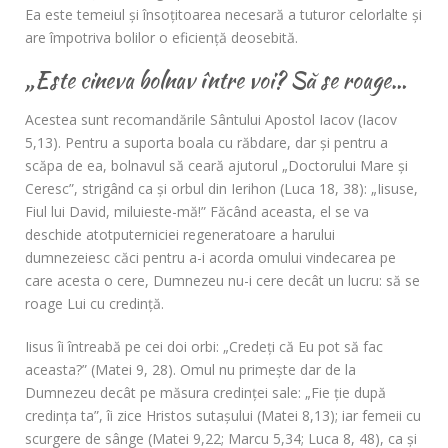
Ea este temeiul şi însoţitoarea necesară a tuturor celorlalte şi
are împotriva bolilor o eficienţă deosebită.
„Este cineva bolnav între voi? Să se roage…
Acestea sunt recomandările Sântului Apostol Iacov (Iacov
5,13). Pentru a suporta boala cu răbdare, dar şi pentru a
scăpa de ea, bolnavul să ceară ajutorul „Doctorului Mare şi
Ceresc”, strigând ca şi orbul din Ierihon (Luca 18, 38): „Iisuse,
Fiul lui David, miluieste-mă!” Făcând aceasta, el se va
deschide atotputerniciei regeneratoare a harului
dumnezeiesc căci pentru a-i acorda omului vindecarea pe
care acesta o cere, Dumnezeu nu-i cere decât un lucru: să se
roage Lui cu credinţă.
Iisus îi întreabă pe cei doi orbi: „Credeţi că Eu pot să fac
aceasta?” (Matei 9, 28). Omul nu primeşte dar de la
Dumnezeu decât pe măsura credinţei sale: „Fie ţie după
credinţa ta”, îi zice Hristos sutaşului (Matei 8,13); iar femeii cu
scurgere de sânge (Matei 9,22; Marcu 5,34; Luca 8, 48), ca şi