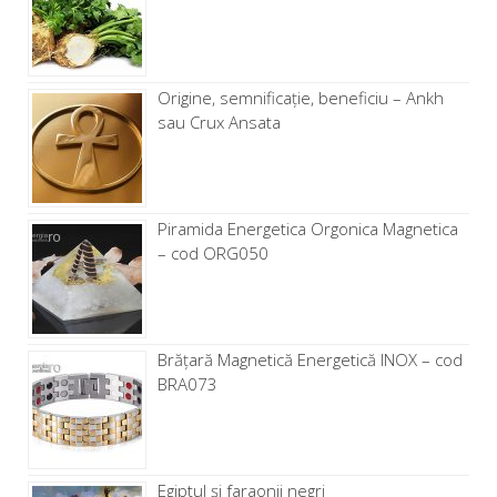
Origine, semnificație, beneficiu – Ankh
sau Crux Ansata
Piramida Energetica Orgonica Magnetica
– cod ORG050
Brăţară Magnetică Energetică INOX – cod
BRA073
Egiptul și faraonii negri