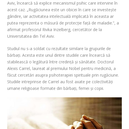
Aviv, încearcă să explice mecanismul psihic care intervine în
acest caz. „Rugăciunea este un obicei în care se investește
gândire, iar activitatea intelectuală implicată în aceasta ar
putea reprezenta o măsură de protecţie faţă de maladie.”, a
afirmat profesorul Rivka Inzelberg, cercetător de la
Universitatea din Tel Aviv.
Studiul nu s-a soldat cu rezultate similare la grupurile de
bărbaţi. Acesta este unul dintre studiile care încearcă să
stabilească o legătură între credinţă şi sănătate. Doctorul
Alexis Carrel, laureat al premiului Nobel pentru medicină, a
făcut cercetări asupra psihoterapiei spirituale prin rugăciune.
Studiile intreprinse de Carrel au fost axate pe colectivităţi
umane religioase formate din bărbaţi, femei şi copii.