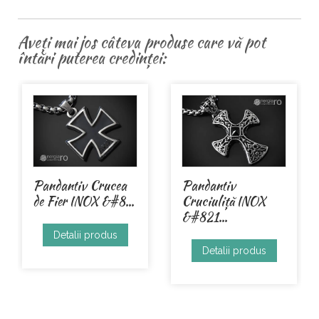
Aveți mai jos câteva produse care vă pot
întări puterea credinței:
Pandantiv
Cruciuliță INOX
&#821...
Pandantiv Crucea
Vajra Dorje ARGI...
Detalii produs
Detalii produs