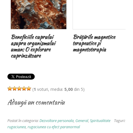
Beneficiile cuprului
Brățările magnetice
asupra organismului
terapeutice și
uman: O explorare
magnetoterapia
cuprinzătoare
(
1
voturi, media:
5,00
din 5)
Adaugă un comentariu
Postat în categoria:
Dezvoltare personala
,
General
,
Spiritualitate
Taguri:
rugaciunea
,
rugaciunea cu efect paranormal