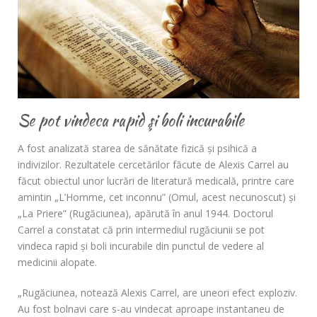
Se pot vindeca rapid şi boli incurabile
A fost analizată starea de sănătate fizică şi psihică a
indivizilor. Rezultatele cercetărilor făcute de Alexis Carrel au
făcut obiectul unor lucrări de literatură medicală, printre care
amintin „L’Homme, cet inconnu” (Omul, acest necunoscut) şi
„La Priere” (Rugăciunea), apărută în anul 1944. Doctorul
Carrel a constatat că prin intermediul rugăciunii se pot
vindeca rapid şi boli incurabile din punctul de vedere al
medicinii alopate.
„Rugăciunea, notează Alexis Carrel, are uneori efect exploziv.
Au fost bolnavi care s-au vindecat aproape instantaneu de