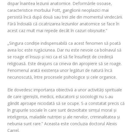
dispar înaintea leziunii anatomice. Deformările osoase,
caracteristice morbului Pott, ganglionii neoplazici mai
persistă încă după două sau trei zile din momentul vindecării.
Fără îndoială că cicatrizarea leziunilor anatomice se face în
acest caz mult mai repede decât în cazuri obişnuite.”
„Singura condiţie indispensabilă ca acest fenomen să poată
avea loc este rugăciunea. Dar nu este nevoie ca bolnavul să
se roage el însuşi şi nici ca el să fie însufleţit de credinţă
religioasă. Este deajuns ca cineva din apropiere să se roage.
Fenomenul arată existenţa unor legături de natură încă
necunoscută, între procesele psihologice şi cele organice.
Ele dovedesc importanţa obiectivă a unor activităţi spirituale
de care igieniştii, medicii, educatorii şi sociologii nu s-au
gândit aproape niciodată să se ocupe. S-a constatat precis că
în grupurile sociale în care sunt dezvoltate simţul moral şi
inteligenţa, maladiile nutriţiei şi ale nervilor, criminalitatea şi
nebunia sunt rare.” Aceasta este concluzia doctorul Alexis
Carrel.