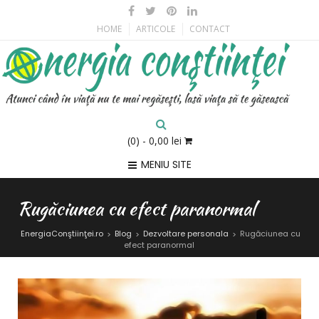
HOME
ARTICOLE
CONTACT
(0)
- 0,00 lei
MENIU SITE
Rugăciunea cu efect paranormal
EnergiaConştiinţei.ro
Blog
Dezvoltare personala
Rugăciunea cu
>
>
>
efect paranormal