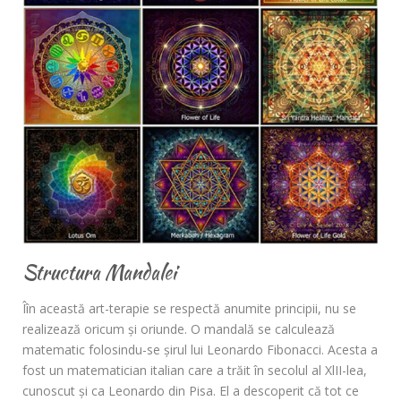
Structura Mandalei
Îîn această art-terapie se respectă anumite principii, nu se
realizează oricum şi oriunde. O mandală se calculează
matematic folosindu-se şirul lui Leonardo Fibonacci. Acesta a
fost un matematician italian care a trăit în secolul al XlII-lea,
cunoscut şi ca Leonardo din Pisa. El a descoperit că tot ce