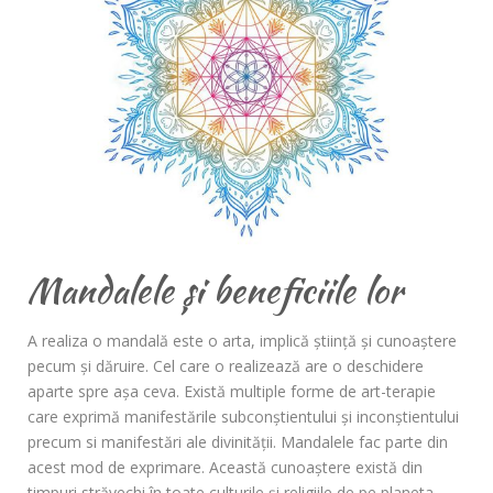
Mandalele și beneficiile lor
A realiza o mandală este o arta, implică ştiinţă şi cunoaştere
pecum şi dăruire. Cel care o realizează are o deschidere
aparte spre aşa ceva. Există multiple forme de art-terapie
care exprimă manifestările subconştientului și inconştientului
precum si manifestări ale divinităţii. Mandalele fac parte din
acest mod de exprimare. Această cunoaştere există din
timpuri străvechi în toate culturile şi religiile de pe planeta