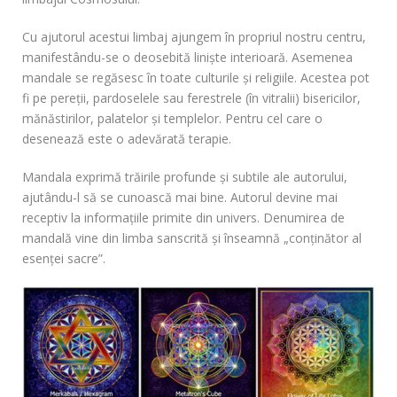
Cu ajutorul acestui limbaj ajungem în propriul nostru centru,
manifestându-se o deosebită linişte interioară. Asemenea
mandale se regăsesc în toate culturile şi religiile. Acestea pot
fi pe pereţii, pardoselele sau ferestrele (în vitralii) bisericilor,
mănăstirilor, palatelor şi templelor. Pentru cel care o
desenează este o adevărată terapie.
Mandala exprimă trăirile profunde şi subtile ale autorului,
ajutându-l să se cunoască mai bine. Autorul devine mai
receptiv la informaţiile primite din univers. Denumirea de
mandală vine din limba sanscrită şi înseamnă „conţinător al
esenţei sacre”.