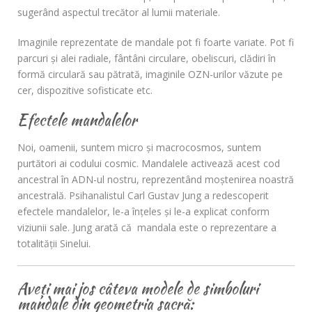
sugerând aspectul trecător al lumii materiale.
Imaginile reprezentate de mandale pot fi foarte variate. Pot fi
parcuri şi alei radiale, fântâni circulare, obeliscuri, clădiri în
formă circulară sau pătrată, imaginile OZN-urilor văzute pe
cer, dispozitive sofisticate etc.
Efectele mandalelor
Noi, oamenii, suntem micro şi macrocosmos, suntem
purtători ai codului cosmic. Mandalele activează acest cod
ancestral în ADN-ul nostru, reprezentând moştenirea noastră
ancestrală. Psihanalistul Carl Gustav Jung a redescoperit
efectele mandalelor, le-a înţeles şi le-a explicat conform
viziunii sale. Jung arată că mandala este o reprezentare a
totalităţii Sinelui.
Aveți mai jos câteva modele de simboluri
mandale din geometria sacră: