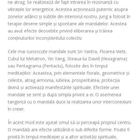
ne atrag. Se realizează de fapt intrarea în rezonanţă cu
vibraţiile lor energetice. Acestea acţionează puternic asupra
zonelor adânci şi subtile din interiorul nostru. Jung a folosit în
terapie desene simple şi spontane ale mandalelor. Acestea
au avut efecte deosebite privind eliberarea şi trăirea
conţinuturilor inconştientului colectiv.
Cele mai cunoscute mandale sunt Sri Yantra, Floarea Vietii,
Cubul lui Metatron, Yin Yang, Steaua lui David (Hexagrama)
sau Pentagrama (Pentaclu), folosite des în timpul
meditaţiilor. Aceastea, prin elementele florale, geometrice şi
celeste, atrag armonia, iubirea, prosperitatea, protecţia
divină şi activează manifestările spirituale. Efectele unei
mandale se simt şi după simpla privire a ei. O asemenea
tangenţă cu o mandală duce la realizarea unor interconexiuni
în creier.
În acest mod este ajutat omul să-şi perceapă propriul centru.
O mandală are efecte utilizând-o sub diferite forme. Poate fi
privită în timpul meditaţiei şi a altor activităţi spirituale,