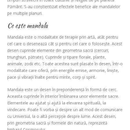
Pământ. S-au conştientizat efectele benefice ale mandalelor
pe multiple planuri.
Ce este mandala
Mandala este o modalitate de terapie prin artă, atât pentru
cel care o desenează cât şi pentru cel care o foloseşte. Acest
desen cuprinde elemente din geometria sacră (cercuri,
triunghiuri, pătrate). Cuprinde şi tipare florale, plante,
animale, zodii etc. Toate acestea sunt plasate în desen, într-o
modalitate care oferă, prin energiile emise, armonie, linişte,
pace şi vibraţii înalte pentru minte, corp şi spirit.
Mandala este un desen în preponderență în formă de cerc.
Aceasta cuprinde în interior îmbinarea unor elemente sacre.
Elementele au ajutat şi ajută la elevarea spirituală, la
vindecare. Poate fi vorba şi despre un alt mod de comunicare
cu Universul, la o altă percepţie despre lume. Acest desen,
prin geometria sacră şi formele din natură, reprezintă
limbajul Cosmosului.