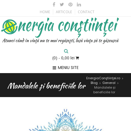
HOME
ARTICOLE
CONTACT
(0)
- 0,00 lei
MENIU SITE
EnergiaConştiinţei.ro
>
Mandalele și beneficiile lor
Blog
General
>
>
Mandalele și
beneficiile lor