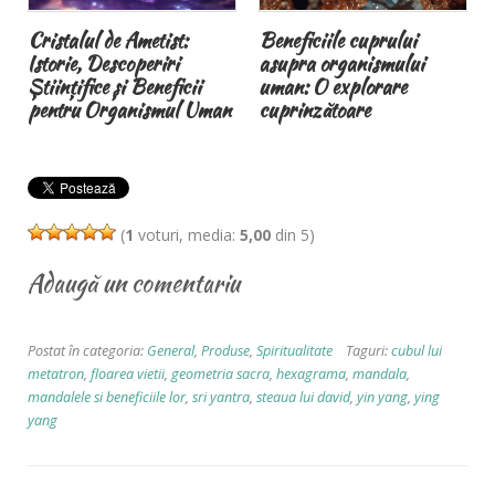
Cristalul de Ametist:
Beneficiile cuprului
Istorie, Descoperiri
asupra organismului
Științifice și Beneficii
uman: O explorare
pentru Organismul Uman
cuprinzătoare
(
1
voturi, media:
5,00
din 5)
Adaugă un comentariu
Postat în categoria:
General
,
Produse
,
Spiritualitate
Taguri:
cubul lui
metatron
,
floarea vietii
,
geometria sacra
,
hexagrama
,
mandala
,
mandalele si beneficiile lor
,
sri yantra
,
steaua lui david
,
yin yang
,
ying
yang