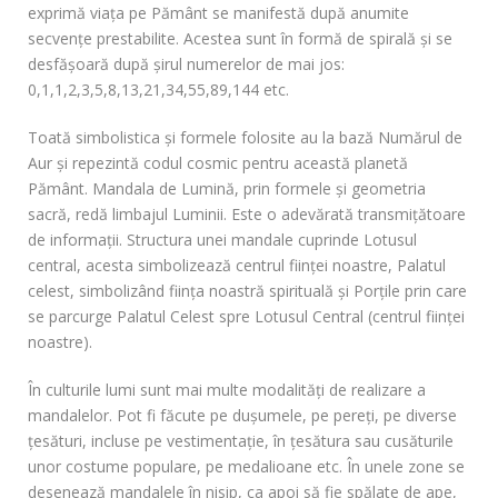
exprimă viaţa pe Pământ se manifestă după anumite
secvenţe prestabilite. Acestea sunt în formă de spirală şi se
desfăşoară după şirul numerelor de mai jos:
0,1,1,2,3,5,8,13,21,34,55,89,144 etc.
Toată simbolistica şi formele folosite au la bază Numărul de
Aur şi repezintă codul cosmic pentru această planetă
Pământ. Mandala de Lumină, prin formele şi geometria
sacră, redă limbajul Luminii. Este o adevărată transmiţătoare
de informaţii. Structura unei mandale cuprinde Lotusul
central, acesta simbolizează centrul fiinţei noastre, Palatul
celest, simbolizând fiinţa noastră spirituală și Porţile prin care
se parcurge Palatul Celest spre Lotusul Central (centrul fiinţei
noastre).
În culturile lumi sunt mai multe modalităţi de realizare a
mandalelor. Pot fi făcute pe duşumele, pe pereţi, pe diverse
ţesături, incluse pe vestimentaţie, în ţesătura sau cusăturile
unor costume populare, pe medalioane etc. În unele zone se
desenează mandalele în nisip, ca apoi să fie spălate de ape,