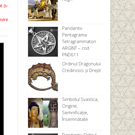
t (s-
ivire
Pandantiv
Pentagrama
Tetragrammaton
ARGINT – cod
PND611
Ordinul Dragonului
Credincios și Drept
Simbolul Svastica,
Origine,
Semnificație,
Însemnătate
Pandantiv Ochiul