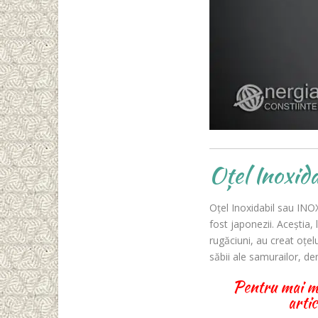
Oțel Inoxid
Oțel Inoxidabil sau INOX
fost japonezii. Aceștia, 
rugăciuni, au creat oțel
săbii ale samurailor, de
Pentru mai mul
arti