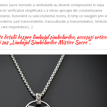
istice Sacre Semnele și simbolurile au devenit omniprezente în viața
lor verificativă simplificată s-a retras aproape din conștientizarea
stanțe, fuzionând cu subconștientul nostru, în timp ce navigăm prin v
 moderne sunt transcendente, transculturale și transmediatice. Simbolu
e care majoritatea […]
detalii despre limbajul simbolurilor, accesați artico
 sus „Limbajul Simbolurilor Mistice Sacre”.