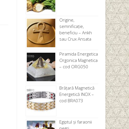
Origine,
semnificație,
beneficiu – Ankh
sau Crux Ansata
Piramida Energetica
Orgonica Magnetica
– cod ORG050
Brăţară Magnetică
Energetică INOX –
cod BRA073
Egiptul și faraonii
negri