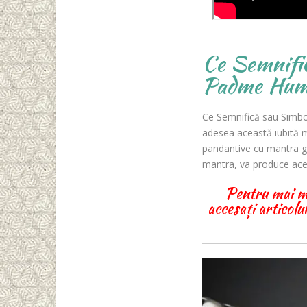
Ce Semnifi
Padme Hu
Ce Semnifică sau Simbo
adesea această iubită m
pandantive cu mantra gr
mantra, va produce acel
Pentru mai m
accesați articol