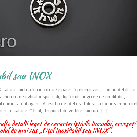
abil sau INOX
 Latura spirituală a inoxului Se pare că primii inventatori ai oțelului au
la indrumarea ghizilor spirituali, după îndelungi ore de meditații și
ul numit tamahagane. Acest tip de oțel era folosit la făurirea renumite
numite katane. Oțelul, din punct de vedere spiritual, […]
te detalii legat de caracteristicile inoxului, accesați
colul de mai sus „Oțel Inoxidabil sau INOX”.