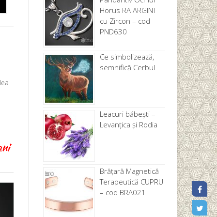
Horus RA ARGINT
cu Zircon – cod
PND630
Ce simbolizează,
semnifică Cerbul
dea
Leacuri băbești –
Levanţica și Rodia
ani
Brăţară Magnetică
Terapeutică CUPRU
– cod BRA021