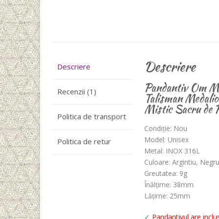
Descriere
Descriere
Pandantiv Om Ma
Recenzii (1)
Talisman Medali
Mistic Sacru de
Politica de transport
Condiție: Nou
Model: Unisex
Politica de retur
Metal: INOX 316L
Culoare: Argintiu, Negr
Greutatea: 9g
Înălțime: 38mm
Lățime: 25mm
✓
Pandantivul are inclus