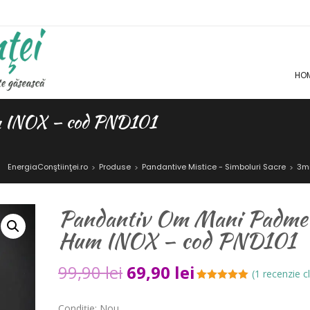
HO
 INOX – cod PND101
EnergiaConştiinţei.ro
Produse
Pandantive Mistice - Simboluri Sacre
3m
>
>
>
Pandantiv Om Mani Padme
Hum INOX – cod PND101
99,90
lei
69,90
lei
(
1
recenzie cl
Evaluat la
5.00
din 5 pe
Condiție: Nou
baza unei