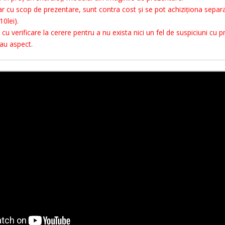
r cu scop de prezentare, sunt contra cost și se pot achiziționa separa
10lei).
u verificare la cerere pentru a nu exista nici un fel de suspiciuni cu pr
sau aspect.