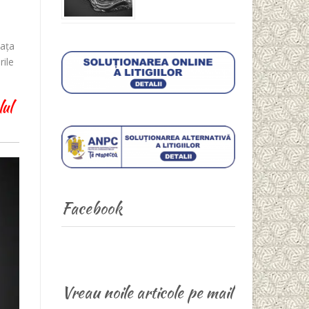
iața
rile
lul
Facebook
Vreau noile articole pe mail