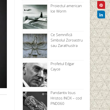
Proiectul american
Ice Worm
Ce Semnifică
Simbolul Zoroastru
sau Zarathustra
Profetul Edgar
Cayce
Pandantiv Iisus
Hristos INOX – cod
PND060