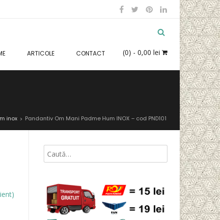
(0)
- 0,00 lei
ME
ARTICOLE
CONTACT
m inox
Pandantiv Om Mani Padme Hum INOX – cod PND101
>
ient)