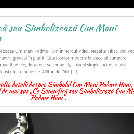
că sau Simbolizează Om Mani
m
lizează Om Mani Padme Hum În nordul Indiei, Nepal și Tibet, veți ve
antra gravată în piatră. Căutătorilor moderni le place să cumpere
avată pe ele, deoarece se spune că, chiar și simplul act de a privi
eași efecte benefice. Alături de OM, […]
ulte detalii despre Simbolul Om Mani Padme Hum,
ul de mai sus „Ce Semnifică sau Simbolizează Om M
Padme Hum”.