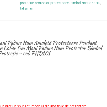
protectie protector protectoare
,
simbol mistic sacru
,
INOX
talisman
-
cod
PND101
ni Padme Hum Amuletă Protectoare Pandant
on Colier Om Mani Padme Hum Protector Simbol
 Protecție – cod PND101
u
 în preț un snuruleț, modelul din imaginile de prezentare.