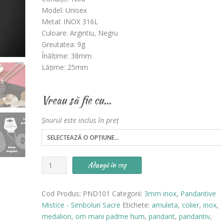
evaluări a
Model: Unisex
clientului
Metal: INOX 316L
Culoare: Argintiu, Negru
Greutatea: 9g
Înălțime: 38mm
Lățime: 25mm
Vreau să fie cu…
Șnurul este inclus în preț
Cantitate
Adaugă în coș
Pandantiv
Om
Cod Produs:
PND101
Categorii:
3mm inox
,
Pandantive
Mani
Mistice - Simboluri Sacre
Etichete:
amuleta
,
colier
,
inox
,
Padme
medalion
,
om mani padme hum
,
pandant
,
pandantiv
,
Hum