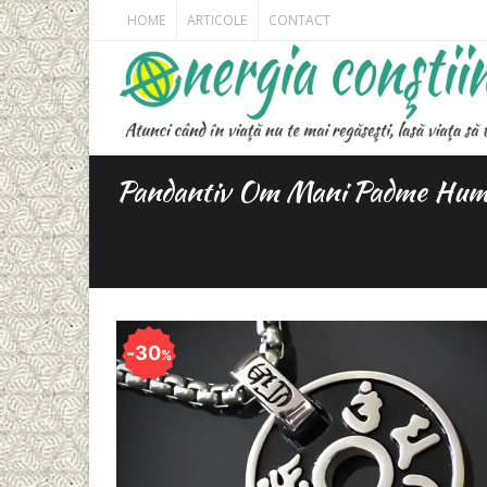
HOME
ARTICOLE
CONTACT
Pandantiv Om Mani Padme Hum
30
%