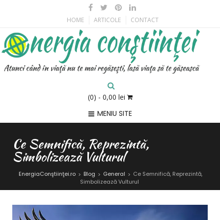
HOME
ARTICOLE
CONTACT
(0)
- 0,00 lei
MENIU SITE
Ce Semnifică, Reprezintă,
Simbolizează Vulturul
EnergiaConştiinţei.ro
Blog
General
Ce Semnifică, Reprezintă,
>
>
>
Simbolizează Vulturul