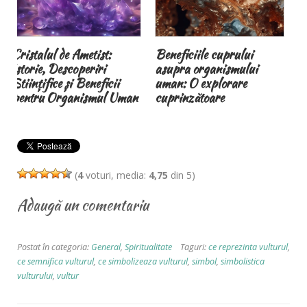
Beneficiile cuprului
Brățările magnetice
asupra organismului
terapeutice și
uman: O explorare
magnetoterapia
cuprinzătoare
(
4
voturi, media:
4,75
din 5)
Adaugă un comentariu
Postat în categoria:
General
,
Spiritualitate
Taguri:
ce reprezinta vulturul
,
ce semnifica vulturul
,
ce simbolizeaza vulturul
,
simbol
,
simbolistica
vulturului
,
vultur