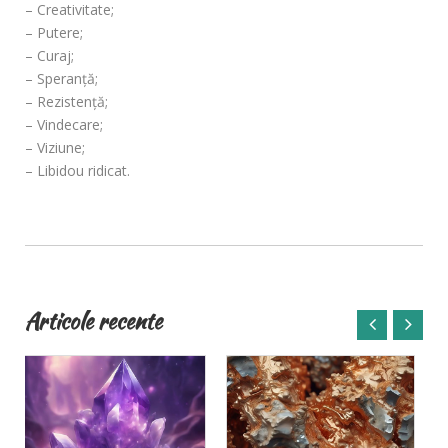
– Creativitate;
– Putere;
– Curaj;
– Speranţă;
– Rezistență;
– Vindecare;
– Viziune;
– Libidou ridicat.
Articole recente