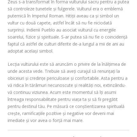
Zeus s-a transformat în forma vulturului sacru pentru a putea
să controleze tunetele și fulgerele. Vulturul era o emblemă
puternică în Imperiul Roman. Hitiții aveau ca și simbol un
vultur cu două capete, astfel încât să nu fie niciodată
surprinși. Indienii Pueblo au asociat vulturul cu energiile
soarelui, fizice și spirituale. S-ar putea să nu fie o coincidență
faptul că astfel de culturi diferite de-a lungul a mii de ani au
adoptat același simbol.
Lecția vulturului este să aruncăm o privire de la înălțimea de
unde acesta vede. Trebuie să aveți curajul să renunțați la
obiceiuri și credințe periculoase și confortabile. Asta pentru a
vă ridica în tărâmuri necunoscute și realități noi, extinzându-
vă continuu viziunea. Acum este momentul să îți asumi
întreaga responsabilitate pentru viața ta și să fii pregătit
pentru destinul tău. Pe măsură ce conștientizarea spirituală
crește, ramificațiile pozitive și negative vor deveni mai
imediate și vor avea o forță mai mare.