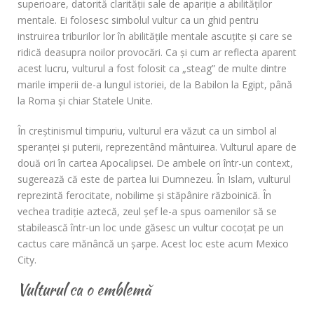
superioare, datorită clarității sale de apariție a abilităților
mentale. Ei folosesc simbolul vultur ca un ghid pentru
instruirea triburilor lor în abilitățile mentale ascuțite și care se
ridică deasupra noilor provocări. Ca și cum ar reflecta aparent
acest lucru, vulturul a fost folosit ca „steag” de multe dintre
marile imperii de-a lungul istoriei, de la Babilon la Egipt, până
la Roma și chiar Statele Unite.
În creștinismul timpuriu, vulturul era văzut ca un simbol al
speranței și puterii, reprezentând mântuirea. Vulturul apare de
două ori în cartea Apocalipsei. De ambele ori într-un context,
sugerează că este de partea lui Dumnezeu. În Islam, vulturul
reprezintă ferocitate, nobilime și stăpânire războinică. În
vechea tradiție aztecă, zeul șef le-a spus oamenilor să se
stabilească într-un loc unde găsesc un vultur cocoțat pe un
cactus care mănâncă un șarpe. Acest loc este acum Mexico
City.
Vulturul ca o emblemă