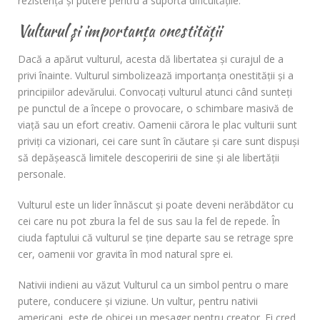
rezistență și putere pentru a suporta dificultățile.
Vulturul și importanța onestității
Dacă a apărut vulturul, acesta dă libertatea și curajul de a
privi înainte. Vulturul simbolizează importanța onestității și a
principiilor adevărului. Convocați vulturul atunci când sunteți
pe punctul de a începe o provocare, o schimbare masivă de
viață sau un efort creativ. Oamenii cărora le plac vulturii sunt
priviți ca vizionari, cei care sunt în căutare și care sunt dispuși
să depășească limitele descoperirii de sine și ale libertății
personale.
Vulturul este un lider înnăscut și poate deveni nerăbdător cu
cei care nu pot zbura la fel de sus sau la fel de repede. În
ciuda faptului că vulturul se ține departe sau se retrage spre
cer, oamenii vor gravita în mod natural spre ei.
Nativii indieni au văzut Vulturul ca un simbol pentru o mare
putere, conducere și viziune. Un vultur, pentru nativii
americani, este de obicei un mesager pentru creator. Ei cred