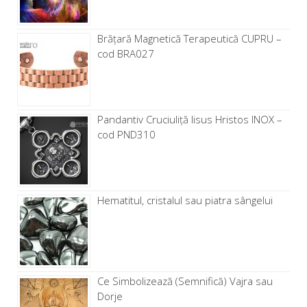
Brăţară Magnetică Terapeutică CUPRU –
cod BRA027
Pandantiv Cruciuliță Iisus Hristos INOX –
cod PND310
Hematitul, cristalul sau piatra sângelui
Ce Simbolizează (Semnifică) Vajra sau
Dorje