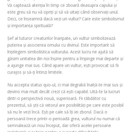
Vă captează atenția în timp ce zboară deasupra capului și
este greu să nu vă opriți și să vă uitați când observați unul.
Deci, ce înseamnă dacă vezi un vultur? Care este simbolismul
și importanța spirituală?
Șef al tuturor creaturilor înaripate, un vultur simbolizează
puterea și asocierea omului cu divinul. Este important să
înțelegem simbolistica vulturului. Acest lucru ne ajută să
găsim unitatea din noi înșine pentru a împinge mai departe și
a ajunge mai sus. Când apare un vultur, ești provocat să fii
curajos și să-ți întinzi limitele.
Nu accepta status quo-ul, ci mai degrabă înalță-te mai sus și
devino mai mult decât crezi că ești capabil. Uită-te la lucruri
dintr-o perspectivă nouă, superioară. Fii răbdător cu
prezentul, să știi că viitorul are posibilități pe care este posibil
să nu le vezi încă. Ești pe cale să îți iei zborul. Dacă o
persoană trece printr-o perioadă grea, vulturul nu numai că
semnalează un nou început, dar oferă acelei persoane