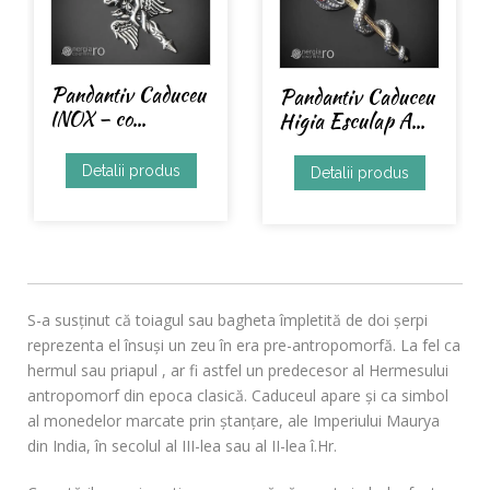
Pandantiv Caduceu
Pandantiv Caduceu
INOX – co...
Higia Esculap A...
Detalii produs
Detalii produs
S-a susținut că toiagul sau bagheta împletită de doi șerpi
reprezenta el însuși un zeu în era pre-antropomorfă. La fel ca
hermul sau priapul , ar fi astfel un predecesor al Hermesului
antropomorf din epoca clasică. Caduceul apare și ca simbol
al monedelor marcate prin ștanțare, ale Imperiului Maurya
din India, în secolul al III-lea sau al II-lea î.Hr.