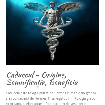
Caduceul – Origine,
Semnificație, Beneficiu
Caduceul este toiagul purtat de Hermes în mitologia greacă
și în consecință de Hermes Trismegistus în mitologia greco-
egipteană. Același toiag a fost purtat și de vestitori în