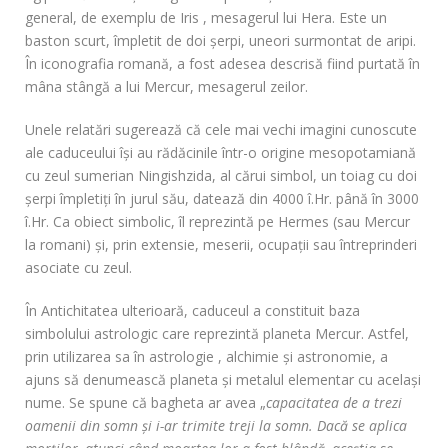
general, de exemplu de Iris , mesagerul lui Hera. Este un
baston scurt, împletit de doi șerpi, uneori surmontat de aripi.
În iconografia romană, a fost adesea descrisă fiind purtată în
mâna stângă a lui Mercur, mesagerul zeilor.
Unele relatări sugerează că cele mai vechi imagini cunoscute
ale caduceului își au rădăcinile într-o origine mesopotamiană
cu zeul sumerian Ningishzida, al cărui simbol, un toiag cu doi
șerpi împletiți în jurul său, datează din 4000 î.Hr. până în 3000
î.Hr. Ca obiect simbolic, îl reprezintă pe Hermes (sau Mercur
la romani) și, prin extensie, meserii, ocupații sau întreprinderi
asociate cu zeul.
În Antichitatea ulterioară, caduceul a constituit baza
simbolului astrologic care reprezintă planeta Mercur. Astfel,
prin utilizarea sa în astrologie , alchimie și astronomie, a
ajuns să denumească planeta și metalul elementar cu același
nume. Se spune că bagheta ar avea „
capacitatea de a trezi
oamenii din somn și i-ar trimite treji la somn. Dacă se aplica