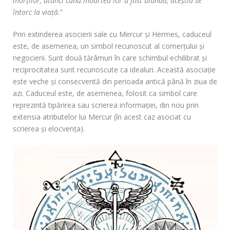
morților, atunci când moartea lor a fost blândă, aceștia se
întorc la viață.
”
Prin extinderea asocierii sale cu Mercur și Hermes, caduceul
este, de asemenea, un simbol recunoscut al comerțului și
negocierii. Sunt două tărâmuri în care schimbul echilibrat și
reciprocitatea sunt recunoscute ca idealuri. Această asociație
este veche și consecventă din perioada antică până în ziua de
azi. Caduceul este, de asemenea, folosit ca simbol care
reprezintă tipărirea sau scrierea informației, din nou prin
extensia atributelor lui Mercur (în acest caz asociat cu
scrierea și elocvența).