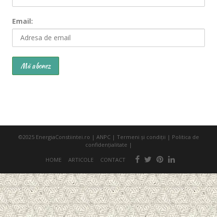
Email:
©2025
EnergiaConstiintei.ro
|
ANPC
|
Termeni şi condiţii
|
Politica de
confidenţialitate
|
HOME
ARTICOLE
CONTACT