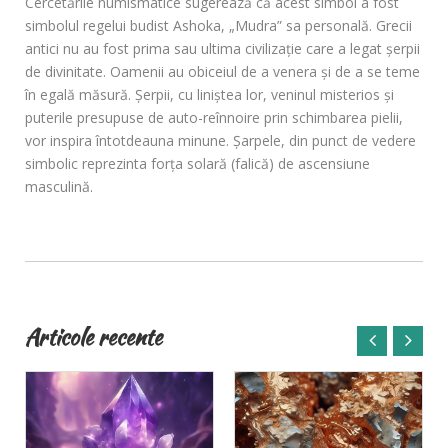
Cercetările numismatice sugerează că acest simbol a fost
simbolul regelui budist Ashoka, „Mudra” sa personală. Grecii
antici nu au fost prima sau ultima civilizație care a legat șerpii
de divinitate. Oamenii au obiceiul de a venera și de a se teme
în egală măsură. Șerpii, cu liniștea lor, veninul misterios și
puterile presupuse de auto-reînnoire prin schimbarea pielii,
vor inspira întotdeauna minune. Șarpele, din punct de vedere
simbolic reprezinta forța solară (falică) de ascensiune
masculină.
Articole recente