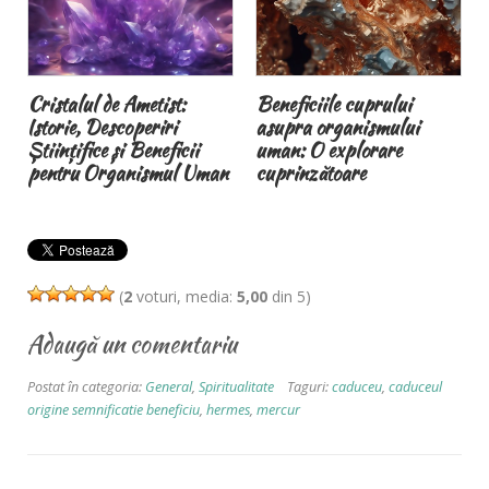
Cristalul de Ametist:
Beneficiile cuprului
Istorie, Descoperiri
asupra organismului
Științifice și Beneficii
uman: O explorare
pentru Organismul Uman
cuprinzătoare
(
2
voturi, media:
5,00
din 5)
Adaugă un comentariu
Postat în categoria:
General
,
Spiritualitate
Taguri:
caduceu
,
caduceul
origine semnificatie beneficiu
,
hermes
,
mercur