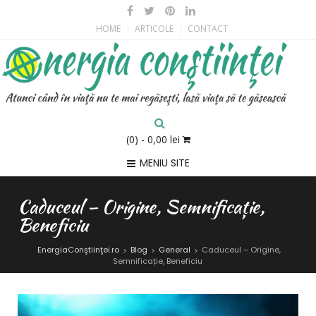
HOME
ARTICOLE
CONTACT
(0)
- 0,00 lei
MENIU SITE
Caduceul – Origine, Semnificație,
Beneficiu
EnergiaConştiinţei.ro
Blog
General
Caduceul – Origine,
>
>
>
Semnificație, Beneficiu