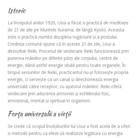
Istoric
La începutul anilor 1920, Usui a făcut o practică de meditaţie
de 21 de zile pe Muntele Kurama, de lângă Kyoto. Aceasta
este o practică numită disciplina rugăciunii şi a postului.
Credinţa comună spune că în aceste 21 de zile, Usui a
dezvoltat Reiki. Procesul de vindecare Reiki funcţionează prin
punerea mâinilor pe diferite părţi ale corpului, centre de
energie, dând astfel energie vitală pentru toate organele. În
timpul sesiunilor de Reiki, practicantul nu-şi foloseşte propria
energie, ci servește ca un canal și directionează energia
universală către receptor, cu ajutorul mâinilor. Reiki oferă
vindecare prin aducerea armoniei şi echilibrului fizic,
emoţional, mental şi spiritual în organism.
Forţa universală a vieţii
Se crede că scopul învăţăturilor lui Usui a fost acela de a oferi
o metodă pentru ca elevii să realizeze legătura cu energia