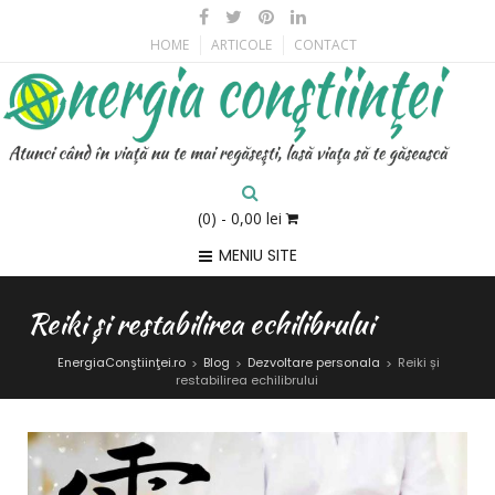
HOME
ARTICOLE
CONTACT
(0)
- 0,00 lei
MENIU SITE
Reiki și restabilirea echilibrului
EnergiaConştiinţei.ro
Blog
Dezvoltare personala
Reiki și
>
>
>
restabilirea echilibrului