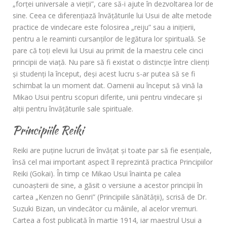
„forţei universale a vieţii”, care să-i ajute în dezvoltarea lor de
sine. Ceea ce diferenţiază învăţăturile lui Usui de alte metode
practice de vindecare este folosirea „reiju” sau a iniţierii,
pentru a le reaminti cursanţilor de legătura lor spirituală. Se
pare că toţi elevii lui Usui au primit de la maestru cele cinci
principii de viaţă. Nu pare să fi existat o distincție între clienţi
și studenţi la început, deşi acest lucru s-ar putea să se fi
schimbat la un moment dat. Oamenii au început să vină la
Mikao Usui pentru scopuri diferite, unii pentru vindecare şi
alţii pentru învăţăturile sale spirituale.
Principiile Reiki
Reiki are puţine lucruri de învăţat şi toate par să fie esenţiale,
însă cel mai important aspect îl reprezintă practica Principiilor
Reiki (Gokai). În timp ce Mikao Usui înainta pe calea
cunoaşterii de sine, a găsit o versiune a acestor principii în
cartea „Kenzen no Genri” (Principiile sănătăţii), scrisă de Dr.
Suzuki Bizan, un vindecător cu mâinile, al acelor vremuri.
Cartea a fost publicată în martie 1914, iar maestrul Usui a