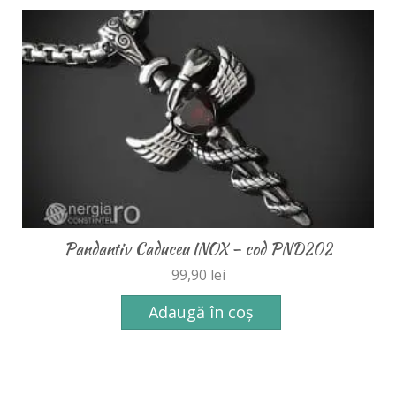
Pandantiv Orgonic Orgon Magnetic Floarea Vieții cu
Cristale Cuarț de Stâncă – cod ORG008
189,90
lei
–
199,90
lei
Opțiuni
–