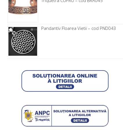
Triquetra CUPRU – cod BRA045
Pandantiv Floarea Vietii – cod PND043