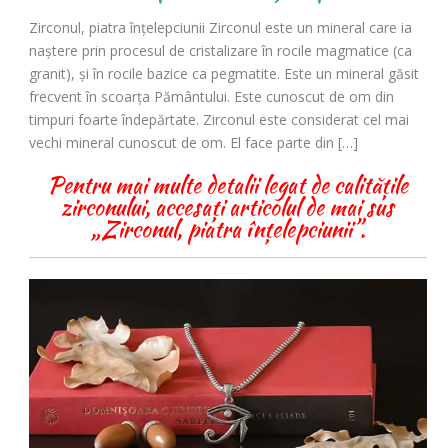
Zirconul, piatra înţelepciunii Zirconul este un mineral care ia
naştere prin procesul de cristalizare în rocile magmatice (ca
granit), şi în rocile bazice ca pegmatite. Este un mineral găsit
frecvent în scoarţa Pământului. Este cunoscut de om din
timpuri foarte îndepărtate. Zirconul este considerat cel mai
vechi mineral cunoscut de om. El face parte din […]
Pentru mai multe detalii legat de calitățile
zirconului, accesați articolul de mai sus
„Zirconul, piatra înțelepciunii”.