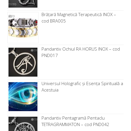
Brăţară Magnetică Terapeutică INOX –
cod BRA005
Pandantiv Ochiul RA HORUS INOX – cod
PND017
Universul Holografic și Esența Spirituală a
Acestuia
Pandantiv Pentagramă Pentaclu
TETRAGRAMMATON – cod PND042