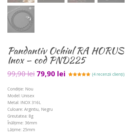
Pandantiv Ochiul RA HORUS
Inox – cod PND225
99,90
lei
79,90
lei
(
4
recenzii clienți)
Evaluat la
4
5.00
din 5 pe
Condiție: Nou
baza a
evaluări ale
Model: Unisex
clienților
Metal: INOX 316L
Culoare: Argintiu, Negru
Greutatea: 8g
Înălțime: 36mm
Lățime: 25mm