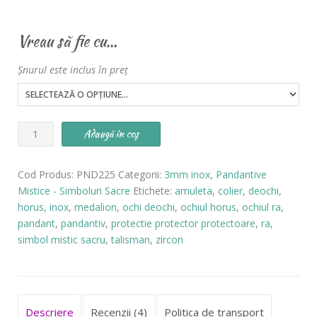
Vreau să fie cu…
Șnurul este inclus în preț
Cantitate
Adaugă în coș
Pandantiv
Ochiul
Cod Produs:
PND225
Categorii:
3mm inox
,
Pandantive
RA
Mistice - Simboluri Sacre
Etichete:
amuleta
,
colier
,
deochi
,
HORUS
horus
,
inox
,
medalion
,
ochi deochi
,
ochiul horus
,
ochiul ra
,
Inox
pandant
,
pandantiv
,
protectie protector protectoare
,
ra
,
-
simbol mistic sacru
,
talisman
,
zircon
cod
PND225
Descriere
Recenzii (4)
Politica de transport