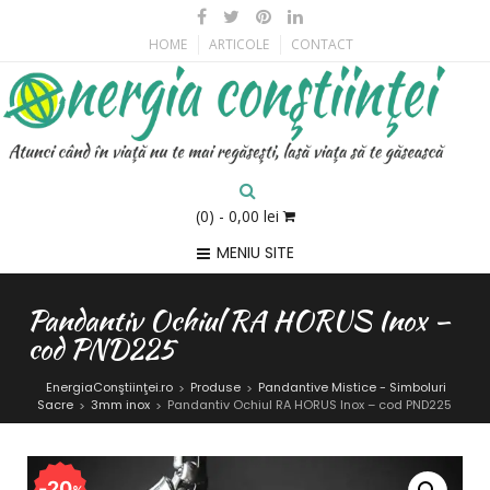
HOME
ARTICOLE
CONTACT
(0)
- 0,00 lei
MENIU SITE
Pandantiv Ochiul RA HORUS Inox –
cod PND225
EnergiaConştiinţei.ro
Produse
Pandantive Mistice - Simboluri
>
>
Sacre
3mm inox
Pandantiv Ochiul RA HORUS Inox – cod PND225
>
>
20