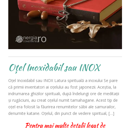
Oțel Inoxidabil sau INOX
Oțel Inoxidabil sau INOX Latura spirituală a inoxului Se pare
că primii inventatori ai oțelului au fost japonezii. Aceștia, la
indrumarea ghizilor spirituali, după îndelungi ore de meditații
și rugăciuni, au creat oțelul numit tamahagane. Acest tip de
oțel era folosit la făurirea renumitelor săbii ale samurailor,
denumite katane. Oțelul, din punct de vedere spiritual, […]
Pentru mai multe detalii legat de