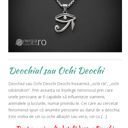
Deochiul sau Ochi Deochi
Deochiul sau Ochi Deochi Deochi înseamnă „ochi răi”, „ochi
vătămători”. Prin aceasta se înţelege nenorocul prin care
unele persoane ar fi capabile să influenţeze oamenii,
animalele şi lucrurile, numai privindu-le. Cei care au cercetat
fenomenul spun că anumite persoane au darul de a deochia.
Este vorba de cei cu ochii albaştri sau verzi, cei cu […]