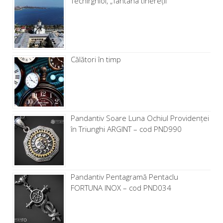
Techirghiol, „fântâna tinereţii”
Călători în timp
Pandantiv Soare Luna Ochiul Providenței
în Triunghi ARGINT – cod PND990
Pandantiv Pentagramă Pentaclu
FORTUNA INOX – cod PND034