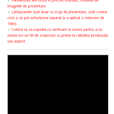
✓
Pandantivul are inclus în preț un snuruleț, modelul din
imaginile de prezentare.
✓
Lănțișoarele sunt doar cu scop de prezentare, sunt contra
cost și se pot achiziționa separat (s-a aplicat o reducere de
10lei).
✓
Coletul se va expedia cu verificare la cerere pentru a nu
exista nici un fel de suspiciuni cu privire la calitatea produsului
sau aspect.