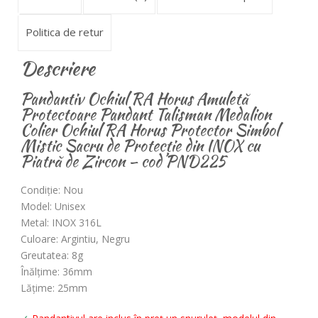
Politica de retur
Descriere
Pandantiv Ochiul RA Horus Amuletă
Protectoare Pandant Talisman Medalion
Colier Ochiul RA Horus Protector Simbol
Mistic Sacru de Protecție din INOX cu
Piatră de Zircon – cod PND225
Condiție: Nou
Model: Unisex
Metal: INOX 316L
Culoare: Argintiu, Negru
Greutatea: 8g
Înălțime: 36mm
Lățime: 25mm