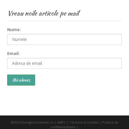
Vreau noile articole pe mail
Nume:
Email:
©2025
EnergiaConstiintei.ro
|
ANPC
|
Termeni şi condiţii
|
Politica de
confidenţialitate
|