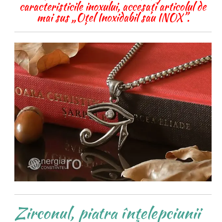
caracteristicile inoxului, accesați articolul de
mai sus „Oțel Inoxidabil sau INOX”.
Zirconul, piatra înţelepciunii