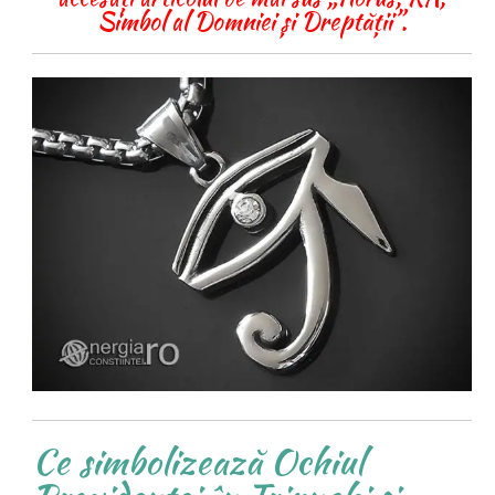
Simbol al Domniei și Dreptății”.
Ce simbolizează Ochiul