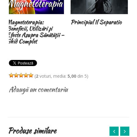
Principiul Il Separatio
Lupii din Romania
protejaţi datorită
 –
britanicilor
(
2
voturi, media:
5,00
din 5)
Adaugă un comentariu
Produse similare