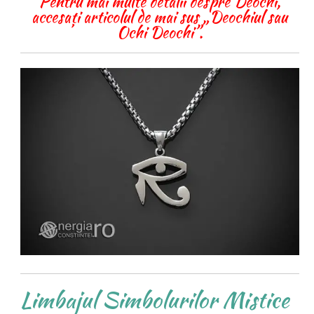
Pentru mai multe detalii despre Deochi,
accesați articolul de mai sus „Deochiul sau
Ochi Deochi”.
Limbajul Simbolurilor Mistice