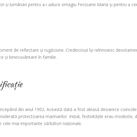
lori și lumânări pentru a-i aduce omagiu Fecioarei Maria și pentru a ce
ent de reflectare și rugăciune. Credincioșii își reînnoiesc devotame
e și binecuvântare în familie.
ficație
ncepând din anul 1902. Această dată a fost aleasă deoarece coincide
iderată protectoarea marinarilor. Inițial, festivitățile erau modeste, 
re cele mai importante sărbători naționale.