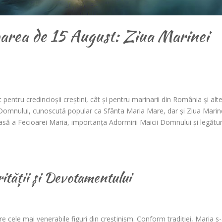
area de 15 August: Ziua Marinei
ntru credincioșii creștini, cât și pentru marinarii din România și alt
i Domnului, cunoscută popular ca Sfânta Maria Mare, dar și Ziua Marin
oasă a Fecioarei Maria, importanța Adormirii Maicii Domnului și legătu
ității și Devotamentului
e cele mai venerabile figuri din creștinism. Conform tradiției, Maria s