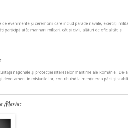
e de evenimente și ceremonii care includ parade navale, exerciții milit
articipă atât marinarii militari, cât și civili, alături de oficialități și
ă
rității naționale și protecției intereselor maritime ale României. De-a
i devotament în misiunile lor, contribuind la menținerea păcii și stabilit
ra Maria: