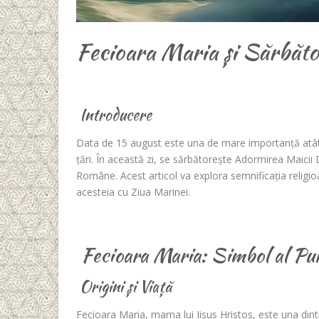
Fecioara Maria și Sărbăto
Introducere
Data de 15 august este una de mare importanță atât pe
țări. În această zi, se sărbătorește Adormirea Maici
Române. Acest articol va explora semnificația religi
acesteia cu Ziua Marinei.
Fecioara Maria: Simbol al Pur
Origini și Viață
Fecioara Maria, mama lui Iisus Hristos, este una dintr