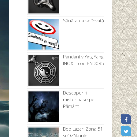
Sănătatea se învață
Pandantiv Ying Yang
INOX – cod PND085
Descoperiri
misterioase pe
Pământ
Bob Lazar, Zona 51
și OZN-urile