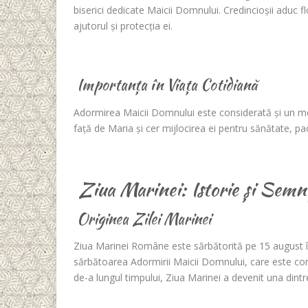
biserici dedicate Maicii Domnului. Credincioșii aduc f
ajutorul și protecția ei.
Importanța în Viața Cotidiană
Adormirea Maicii Domnului este considerată și un mom
față de Maria și cer mijlocirea ei pentru sănătate, pac
Ziua Marinei: Istorie și Semni
Originea Zilei Marinei
Ziua Marinei Române este sărbătorită pe 15 august î
sărbătoarea Adormirii Maicii Domnului, care este cons
de-a lungul timpului, Ziua Marinei a devenit una dint