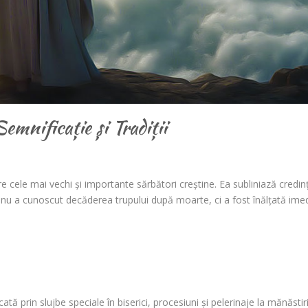
mnificație și Tradiții
 cele mai vechi și importante sărbători creștine. Ea subliniază credin
ii, nu a cunoscut decăderea trupului după moarte, ci a fost înălțată ime
ă prin slujbe speciale în biserici, procesiuni și pelerinaje la mănăstiri