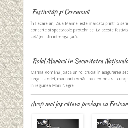
Festivități și Ceremonii
În fiecare an, Ziua Marinei este marcată printr-o seri
concerte și spectacole pirotehnice. La aceste festivități p
cetățeni din întreaga țară.
Rolul Marinei în Securitatea Național
Marina Română joacă un rol crucial în asigurarea secu
lungul istoriei, marinarii români au demonstrat curaj ș
în regiunea Mării Negre.
Aveți mai jos câteva produse cu Fecioa