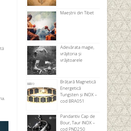
Maeștrii din Tibet
Adevărata magie,
ată
vrăjitoria și
vrăjitoarele
Brăţară Magnetică
Energetică
Tungsten și INOX –
ia.
cod BRA051
Pandantiv Cap de
Bour, Taur INOX –
cod PND250