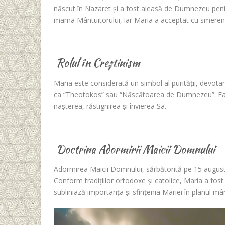
născut în Nazaret și a fost aleasă de Dumnezeu pentru 
mama Mântuitorului, iar Maria a acceptat cu smereni
Rolul în Creștinism
Maria este considerată un simbol al purității, devotame
ca “Theotokos” sau “Născătoarea de Dumnezeu”. Ea a fo
nașterea, răstignirea și învierea Sa.
Doctrina Adormirii Maicii Domnului
Adormirea Maicii Domnului, sărbătorită pe 15 august,
Conform tradițiilor ortodoxe și catolice, Maria a fost 
subliniază importanța și sfințenia Mariei în planul mânt