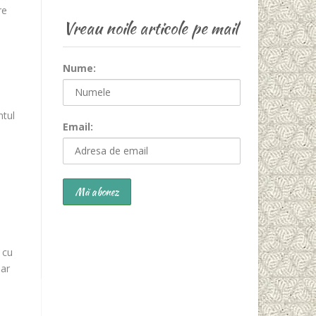
re
Vreau noile articole pe mail
Nume:
ntul
Email:
 cu
dar