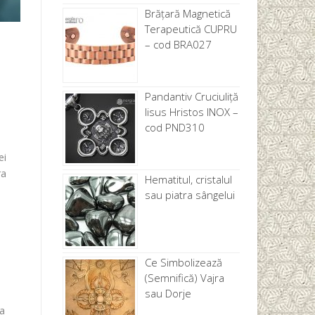
Brăţară Magnetică
Terapeutică CUPRU
– cod BRA027
Pandantiv Cruciuliță
Iisus Hristos INOX –
cod PND310
e
ei
ra
Hematitul, cristalul
sau piatra sângelui
Ce Simbolizează
(Semnifică) Vajra
sau Dorje
-a