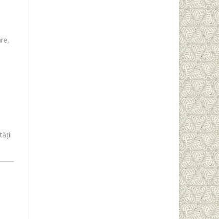
are,
ății