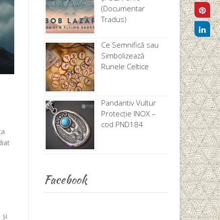
(Documentar
Tradus)
Ce Semnifică sau
Simbolizează
Runele Celtice
Pandantiv Vultur
Protecție INOX –
cod PND184
ța
diat
Facebook
 și