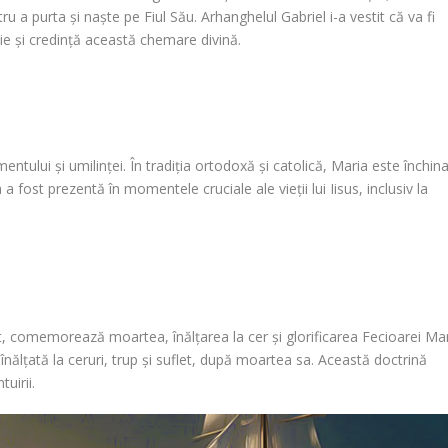
a purta și naște pe Fiul Său. Arhanghelul Gabriel i-a vestit că va fi
e și credință această chemare divină.
ntului și umilinței. În tradiția ortodoxă și catolică, Maria este închin
st prezentă în momentele cruciale ale vieții lui Iisus, inclusiv la
 comemorează moartea, înălțarea la cer și glorificarea Fecioarei Mar
înălțată la ceruri, trup și suflet, după moartea sa. Această doctrină
uirii.