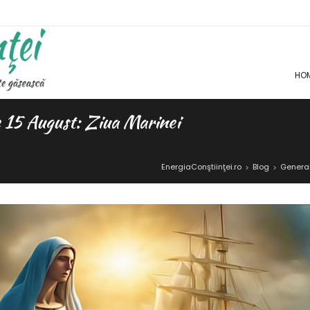
HO
e 15 August: Ziua Marinei
EnergiaConştiinţei.ro
Blog
Genera
>
>