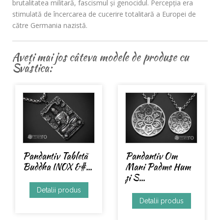
brutalitatea militară, fascismul și genocidul. Percepția era
stimulată de încercarea de cucerire totalitară a Europei de
către Germania nazistă.
Aveți mai jos câteva modele de produse cu
Svastica:
Pandantiv Om
Pandantiv Tabletă
Mani Padme Hum
Buddha INOX &#...
și S...
Detalii produs
Detalii produs