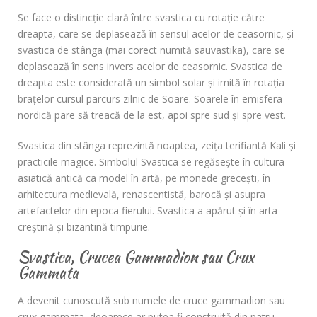
Se face o distincție clară între svastica cu rotație către
dreapta, care se deplasează în sensul acelor de ceasornic, și
svastica de stânga (mai corect numită sauvastika), care se
deplasează în sens invers acelor de ceasornic. Svastica de
dreapta este considerată un simbol solar și imită în rotația
brațelor cursul parcurs zilnic de Soare. Soarele în emisfera
nordică pare să treacă de la est, apoi spre sud și spre vest.
Svastica din stânga reprezintă noaptea, zeița terifiantă Kali și
practicile magice. Simbolul Svastica se regăsește în cultura
asiatică antică ca model în artă, pe monede grecești, în
arhitectura medievală, renascentistă, barocă și asupra
artefactelor din epoca fierului. Svastica a apărut și în arta
creștină și bizantină timpurie.
Svastica, Crucea Gammadion sau Crux
Gammata
A devenit cunoscută sub numele de cruce gammadion sau
crux gammata, deoarece ar putea fi construită din patru