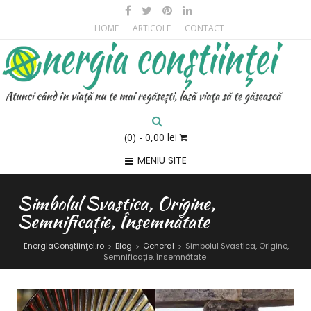
HOME
ARTICOLE
CONTACT
(0)
- 0,00 lei
MENIU SITE
Simbolul Svastica, Origine,
Semnificație, Însemnătate
EnergiaConştiinţei.ro
Blog
General
Simbolul Svastica, Origine,
>
>
>
Semnificație, Însemnătate