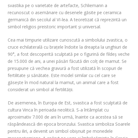
svastika pe o varietate de artefacte, Schliemann a
recunoscut o asemănare cu desenele găsite pe ceramica
germanică din secolul al VI-lea. A teoretizat că reprezintă un
simbol religios preistoric important și universal.
Cea mai timpurie utilizare cunoscută a simbolului zvastica, o
cruce echilaterală cu brațele îndoite la dreapta la unghiuri de
90°, a fost descoperită sculptată pe o figurină de fildeș veche
de 15.000 de ani, a unei păsări făcută din colț de mamut. Se
presupune că vechea gravură a fost utilizată în scopuri de
fertilitate și sănătate. Este model similar cu cel care se
găsește în mod natural la mamut, un animal care a fost
considerat un simbol al fertilității.
De asemenea, în Europa de Est, svastica a fost sculptată de
cultura Vinca în perioada neolitică. S-a întâmplat cu
aproximativ 7.000 de ani în urmă, înainte ca acestea să se
răspândească din epoca bronzului. Svastica simboliza Soarele
pentru iliri, a devenit un simbol obișnuit pe monedele