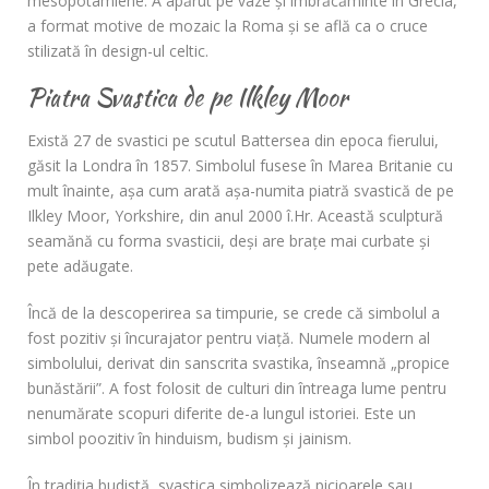
mesopotamiene. A apărut pe vaze și îmbrăcăminte în Grecia,
a format motive de mozaic la Roma și se află ca o cruce
stilizată în design-ul celtic.
Piatra Svastica de pe Ilkley Moor
Există 27 de svastici pe scutul Battersea din epoca fierului,
găsit la Londra în 1857. Simbolul fusese în Marea Britanie cu
mult înainte, așa cum arată așa-numita piatră svastică de pe
Ilkley Moor, Yorkshire, din anul 2000 î.Hr. Această sculptură
seamănă cu forma svasticii, deși are brațe mai curbate și
pete adăugate.
Încă de la descoperirea sa timpurie, se crede că simbolul a
fost pozitiv și încurajator pentru viață. Numele modern al
simbolului, derivat din sanscrita svastika, înseamnă „propice
bunăstării”. A fost folosit de culturi din întreaga lume pentru
nenumărate scopuri diferite de-a lungul istoriei. Este un
simbol poozitiv în hinduism, budism și jainism.
În tradiția budistă, svastica simbolizează picioarele sau