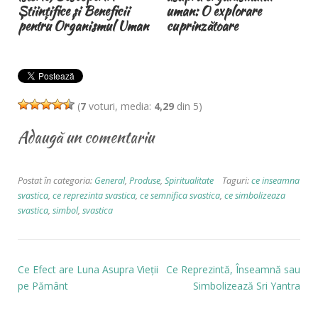
Științifice și Beneficii
uman: O explorare
pentru Organismul Uman
cuprinzătoare
(
7
voturi, media:
4,29
din 5)
Adaugă un comentariu
Postat în categoria:
General
,
Produse
,
Spiritualitate
Taguri:
ce inseamna
svastica
,
ce reprezinta svastica
,
ce semnifica svastica
,
ce simbolizeaza
svastica
,
simbol
,
svastica
Ce Efect are Luna Asupra Vieții
Ce Reprezintă, Înseamnă sau
pe Pământ
Simbolizează Sri Yantra