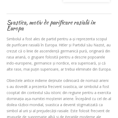
Svastica, motiv de purificare rasială în
Europa
Simbolul a fost ales de partid pentru a-și reprezenta scopul
de purificare rasială în Europa. Hitler și Partidul său Nazist, au
crezut că o linie de ascendență germanică pură, originară din
rasa ariană, o grupare folosită pentru a descrie popoarele
indo-europene, germanice și nordice, era superioară, și că
alte rase, mai puțin superioare, ar trebui eliminate din Europa.
Obiectele antice indiene deținute odinioară de nomazi arieni
s-au dovedit a prezenta frecvent svastica, iar simbolul a fost
cooptat din contextul său istoric din regiune pentru a exercita
dominația așa-numitei moșteniri ariene. Începând cu cel de-al
doilea război mondial, svastica a devenit stigmatizată ca
simbol al urii și al prejudecății rasiale. Este folosit frecvent de
grupurile de supremație albă și de iterațiile moderne ale