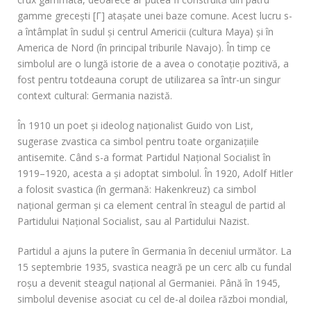
gamme grecești [Γ] atașate unei baze comune. Acest lucru s-
a întâmplat în sudul și centrul Americii (cultura Maya) și în
America de Nord (în principal triburile Navajo). În timp ce
simbolul are o lungă istorie de a avea o conotație pozitivă, a
fost pentru totdeauna corupt de utilizarea sa într-un singur
context cultural: Germania nazistă.
În 1910 un poet și ideolog naționalist Guido von List,
sugerase zvastica ca simbol pentru toate organizațiile
antisemite. Când s-a format Partidul Național Socialist în
1919–1920, acesta a și adoptat simbolul. În 1920, Adolf Hitler
a folosit svastica (în germană: Hakenkreuz) ca simbol
național german și ca element central în steagul de partid al
Partidului Național Socialist, sau al Partidului Nazist.
Partidul a ajuns la putere în Germania în deceniul următor. La
15 septembrie 1935, svastica neagră pe un cerc alb cu fundal
roșu a devenit steagul național al Germaniei. Până în 1945,
simbolul devenise asociat cu cel de-al doilea război mondial,