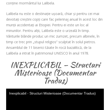
conţine mormântul lui Lalibela.
Lalibela nu este o destinaţie uşoară, chiar şi pentru cei mai
devotaţi creştini copţi care fac pelerinaj anual în acest loc din
munţii accidentaţi ai Etiopiei. Pentru ei este un loc al
minunilor. Pentru alţii, Lalibela este o urzeală în timp.
Vânturile blânde produc un mic zumzet, precum albinele, în
timp ce trec prin „stupul religios” sculptat în solul pietros.
Ansamblul de 11 biserici tăiate în rocă bazalitică, de la
Lalibela a intrat în patrimoniul UNESCO în anul 1978.
INEXPLICABIL – Structuri
Misterioase (Documentar
Tradus)