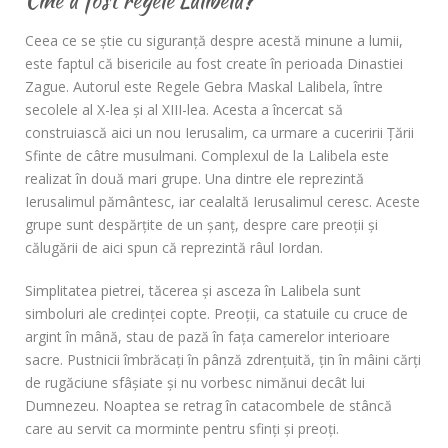
Ceea ce se ştie cu siguranţă despre acestă minune a lumii,
este faptul că bisericile au fost create în perioada Dinastiei
Zague. Autorul este Regele Gebra Maskal Lalibela, între
secolele al X-lea şi al XIII-lea. Acesta a încercat să
construiască aici un nou Ierusalim, ca urmare a cuceririi Ţării
Sfinte de câtre musulmani. Complexul de la Lalibela este
realizat în două mari grupe. Una dintre ele reprezintă
Ierusalimul pământesc, iar cealaltă Ierusalimul ceresc. Aceste
grupe sunt despărţite de un şanţ, despre care preoții și
călugării de aici spun că reprezintă râul Iordan.
Simplitatea pietrei, tăcerea şi asceza în Lalibela sunt
simboluri ale credinţei copte. Preoţii, ca statuile cu cruce de
argint în mână, stau de pază în faţa camerelor interioare
sacre. Pustnicii îmbrăcaţi în pânză zdrenţuită, ţin în mâini cărţi
de rugăciune sfâşiate şi nu vorbesc nimănui decât lui
Dumnezeu. Noaptea se retrag în catacombele de stâncă
care au servit ca morminte pentru sfinţi şi preoţi.