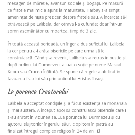
mesageri de măreţie, avansuri sociale şi bogăţii. Pe măsură
ce fratele mai mic a ajuns la maturitate, Harbay s-a simţit
ameninţat de nişte preziceri despre fratele său. A încercat să-l
otrăvească pe Lalibela, dar otrava l-a cufundat doar într-un
somn asemănător cu moartea, timp de 3 zile.
În toată această perioadă, un înger a dus sufletul lui Lalibela
la cer pentru a-i arăta bisericile pe care urma să le
construiască. Când și-a revenit, Lalibela s-a retras în pustie şi,
după ordinul lui Dumnezeu, a luat o soţie pe nume Maskal
Kebra sau Crucea Înălţată. Se spune că regele a abdicat în
favoarea fratelui său prin ordinul lui Hristos însuşi.
La porunca Creatorului
Lalibela a acceptat condiţiile şi a făcut existenţa sa monahală
şi mai austeră. A început apoi să construiască bisericile care i
s-au arătat în viziunea sa. „La porunca lui Dumnezeu şi cu
ajutorul slujitorilor îngerului său”, cioplitorii în piatră au
finalizat întregul complex religios în 24 de ani. El