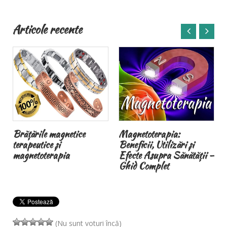
Articole recente
Brățările magnetice
Magnetoterapia:
terapeutice și
Beneficii, Utilizări și
magnetoterapia
Efecte Asupra Sănătății –
Ghid Complet
(Nu sunt voturi încă)