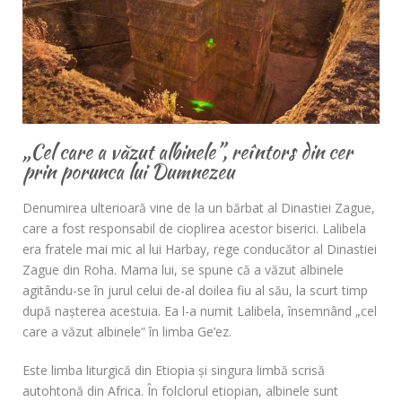
„Cel care a văzut albinele”, reîntors din cer
prin porunca lui Dumnezeu
Denumirea ulterioară vine de la un bărbat al Dinastiei Zague,
care a fost responsabil de cioplirea acestor biserici. Lalibela
era fratele mai mic al lui Harbay, rege conducător al Dinastiei
Zague din Roha. Mama lui, se spune că a văzut albinele
agitându-se în jurul celui de-al doilea fiu al său, la scurt timp
după naşterea acestuia. Ea l-a numit Lalibela, însemnând „cel
care a văzut albinele” în limba Ge’ez.
Este limba liturgică din Etiopia şi singura limbă scrisă
autohtonă din Africa. În folclorul etiopian, albinele sunt