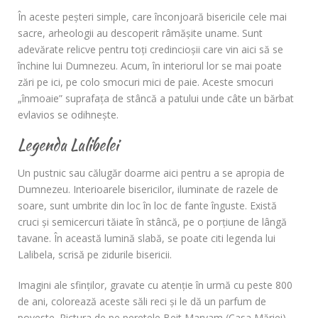
În aceste peşteri simple, care înconjoară bisericile cele mai
sacre, arheologii au descoperit râmăşite uname. Sunt
adevărate relicve pentru toţi credincioşii care vin aici să se
închine lui Dumnezeu. Acum, în interiorul lor se mai poate
zări pe ici, pe colo smocuri mici de paie. Aceste smocuri
„înmoaie” suprafaţa de stâncă a patului unde câte un bărbat
evlavios se odihneşte.
Legenda Lalibelei
Un pustnic sau călugăr doarme aici pentru a se apropia de
Dumnezeu. Interioarele bisericilor, iluminate de razele de
soare, sunt umbrite din loc în loc de fante înguste. Există
cruci şi semicercuri tăiate în stâncă, pe o porţiune de lângă
tavane. În această lumină slabă, se poate citi legenda lui
Lalibela, scrisă pe zidurile bisericii.
Imagini ale sfinţilor, gravate cu atenţie în urmă cu peste 800
de ani, colorează aceste săli reci şi le dă un parfum de
poveste. Pictura de pe peretele Beit Maryam (Casa Măriei)