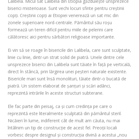
Lalibela. Micul sat Lalibela din Etiopia găzduieşte unsprezece
biserici misterioase. Sunt vechi locuri sfinte pentru creştinii
copţi. Creştinii copţi ai Etiopiei venerează un sat mic din
zonele superioare nord-centrale. Pământul său roşu
formează un teren dificil pentru miile de pelerini care
călătoresc aici pentru sărbători religioase importante.
Ei vin să se roage în bisericile din Lalibela, care sunt sculptate,
linie cu linie, dintr-un strat solid de piatră. Unele dintre cele
unsprezece biserici din Lalibela sunt tăiate în faţă pe verticală,
direct în stâncă, prin lărgirea unei peşteri naturale existente.
Bisericile mari sunt însă monolituri, tăiate dintr-o bucată de
piatră. Un sistem elaborat de şanţuri şi scări adânci,
reprezintă intrările în aceste structuri subterane.
Ele fac parte din peisaj, ca şi cum credinţa pe care o
reprezintă este literalmente sculptată din pământul steril.
Nicăieri în lume, indiferent cât de mult am căuta, nu mai
întâlnim un tip de construcţie de acest fel. Preoţii locali
vorbesc despre designul şi construcţia divină a acestui „nou