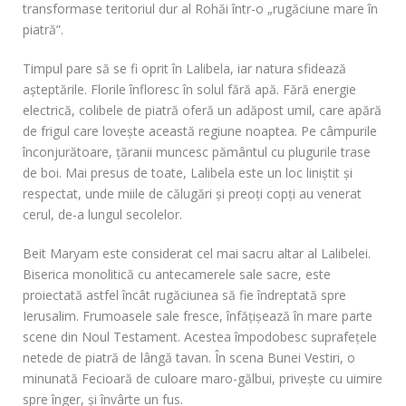
transformase teritoriul dur al Rohăi într-o „rugăciune mare în
piatră”.
Timpul pare să se fi oprit în Lalibela, iar natura sfidează
aşteptările. Florile înfloresc în solul fără apă. Fără energie
electrică, colibele de piatră oferă un adăpost umil, care apără
de frigul care loveşte această regiune noaptea. Pe câmpurile
înconjurătoare, ţăranii muncesc pământul cu plugurile trase
de boi. Mai presus de toate, Lalibela este un loc liniştit şi
respectat, unde miile de călugări şi preoţi copţi au venerat
cerul, de-a lungul secolelor.
Beit Maryam este considerat cel mai sacru altar al Lalibelei.
Biserica monolitică cu antecamerele sale sacre, este
proiectată astfel încât rugăciunea să fie îndreptată spre
Ierusalim. Frumoasele sale fresce, înfăţişează în mare parte
scene din Noul Testament. Acestea împodobesc suprafeţele
netede de piatră de lângă tavan. În scena Bunei Vestiri, o
minunată Fecioară de culoare maro-gălbui, priveşte cu uimire
spre înger, şi învârte un fus.