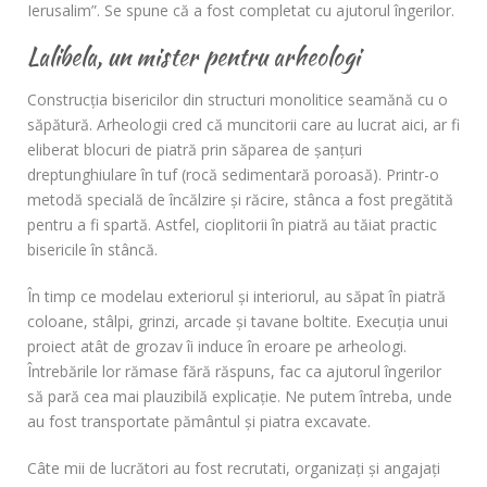
Ierusalim”. Se spune că a fost completat cu ajutorul îngerilor.
Lalibela, un mister pentru arheologi
Construcţia bisericilor din structuri monolitice seamănă cu o
săpătură. Arheologii cred că muncitorii care au lucrat aici, ar fi
eliberat blocuri de piatră prin săparea de şanţuri
dreptunghiulare în tuf (rocă sedimentară poroasă). Printr-o
metodă specială de încălzire şi răcire, stânca a fost pregătită
pentru a fi spartă. Astfel, cioplitorii în piatră au tăiat practic
bisericile în stâncă.
În timp ce modelau exteriorul şi interiorul, au săpat în piatră
coloane, stâlpi, grinzi, arcade şi tavane boltite. Execuţia unui
proiect atât de grozav îi induce în eroare pe arheologi.
Întrebările lor rămase fără răspuns, fac ca ajutorul îngerilor
să pară cea mai plauzibilă explicaţie. Ne putem întreba, unde
au fost transportate pământul şi piatra excavate.
Câte mii de lucrători au fost recrutati, organizaţi şi angajaţi