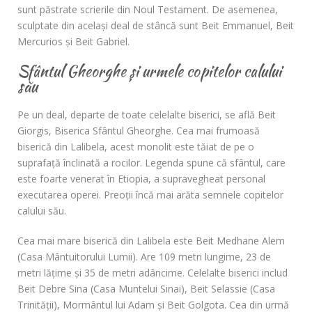
sunt păstrate scrierile din Noul Testament. De asemenea,
sculptate din acelaşi deal de stâncă sunt Beit Emmanuel, Beit
Mercurios şi Beit Gabriel.
Sfântul Gheorghe și urmele copitelor calului
său
Pe un deal, departe de toate celelalte biserici, se află Beit
Giorgis, Biserica Sfântul Gheorghe. Cea mai frumoasă
biserică din Lalibela, acest monolit este tăiat de pe o
suprafaţă înclinată a rocilor. Legenda spune că sfântul, care
este foarte venerat în Etiopia, a supravegheat personal
executarea operei. Preoţii încă mai arăta semnele copitelor
calului său.
Cea mai mare biserică din Lalibela este Beit Medhane Alem
(Casa Mântuitorului Lumii). Are 109 metri lungime, 23 de
metri lăţime şi 35 de metri adâncime. Celelalte biserici includ
Beit Debre Sina (Casa Muntelui Sinai), Beit Selassie (Casa
Trinităţii), Mormântul lui Adam şi Beit Golgota. Cea din urmă