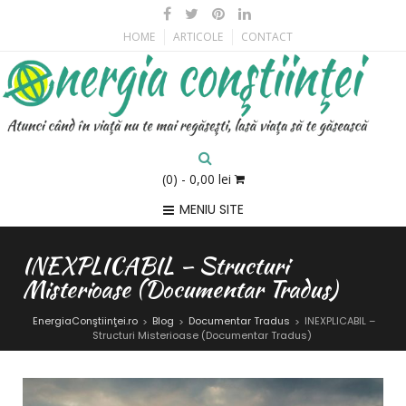
HOME
ARTICOLE
CONTACT
(0)
- 0,00 lei
MENIU SITE
INEXPLICABIL – Structuri
Misterioase (Documentar Tradus)
EnergiaConştiinţei.ro
Blog
Documentar Tradus
INEXPLICABIL –
>
>
>
Structuri Misterioase (Documentar Tradus)