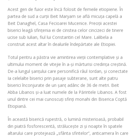
Acest gen de fuior este încă folosit de femeile etiopiene. În
partea de sud a curţii Beit Maryam se află micuţa capelă a
Beit Danaghel, Casa Fecioarei Mucenice. Preoţii acestei
biserici leagă sfinţenia ei de cinstea celor cincizeci de tinere
ucise sub Iulian, fiul lui Constantin cel Mare. Lalibela a
construit acest altar în dealurile îndepărtate ale Etiopiei.
Totul pentru a păstra vie amintirea vieţii contemplative şi a
ultimului moment de vitejie în a-şi mărturisi credinţa creştină.
De-a lungul şanţului care personifică râul Iordan, şi conectate
Ia celelalte biserici prin pasaje subterane, sunt alte patru
biserici înconjurate de un şanţ adânc de 36 de metri. Beit
Abba Libanos şi-a luat numele de la Părintele Libanos. A fost
unul dintre cei mai cunoscuţi sfinţi monahi din Biserica Coptă
Etiopiană.
În această biserică rupestră, o lumină misterioasă, probabil
din piatră fosforescentă, străluceşte zi şi noapte în spatele
altarului care protejează „sfânta sfintelor”, anticamera în care