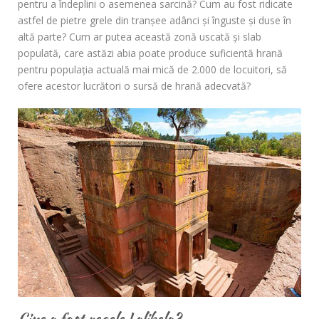
pentru a îndeplini o asemenea sarcină? Cum au fost ridicate
astfel de pietre grele din tranşee adânci şi înguste şi duse în
altă parte? Cum ar putea această zonă uscată şi slab
populată, care astăzi abia poate produce suficientă hrană
pentru populaţia actuală mai mică de 2.000 de locuitori, să
ofere acestor lucrători o sursă de hrană adecvată?
Cine a fost regele Lalibela?