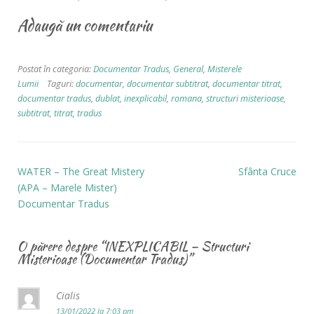
Adaugă un comentariu
Postat în categoria:
Documentar Tradus
,
General
,
Misterele
Lumii
Taguri:
documentar
,
documentar subtitrat
,
documentar titrat
,
documentar tradus
,
dublat
,
inexplicabil
,
romana
,
structuri misterioase
,
subtitrat
,
titrat
,
tradus
WATER – The Great Mistery
Sfânta Cruce
(APA – Marele Mister)
Documentar Tradus
O părere despre “
INEXPLICABIL – Structuri
Misterioase (Documentar Tradus)
”
Cialis
13/01/2022 la 7:03 pm