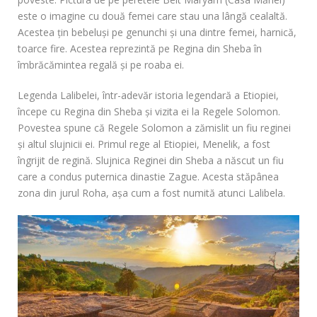
este o imagine cu două femei care stau una lângă cealaltă.
Acestea ţin bebeluşi pe genunchi şi una dintre femei, harnică,
toarce fire. Acestea reprezintă pe Regina din Sheba în
îmbrăcămintea regală şi pe roaba ei.
Legenda Lalibelei, într-adevăr istoria legendară a Etiopiei,
începe cu Regina din Sheba şi vizita ei la Regele Solomon.
Povestea spune că Regele Solomon a zămislit un fiu reginei
şi altul slujnicii ei. Primul rege al Etiopiei, Menelik, a fost
îngrijit de regină. Slujnica Reginei din Sheba a născut un fiu
care a condus puternica dinastie Zague. Acesta stăpânea
zona din jurul Roha, aşa cum a fost numită atunci Lalibela.