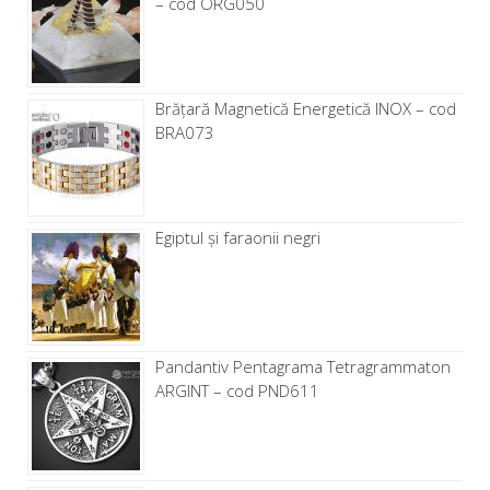
– cod ORG050
Brăţară Magnetică Energetică INOX – cod
BRA073
Egiptul și faraonii negri
Pandantiv Pentagrama Tetragrammaton
ARGINT – cod PND611