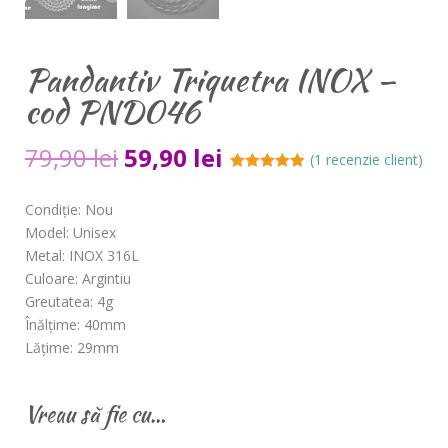
Pandantiv Triquetra INOX –
cod PND046
79,90
lei
59,90
lei
(
1
recenzie client)
Evaluat la
5.00
din 5 pe
Condiție: Nou
baza unei
evaluări a
Model: Unisex
clientului
Metal: INOX 316L
Culoare: Argintiu
Greutatea: 4g
Înălțime: 40mm
Lățime: 29mm
Vreau să fie cu…