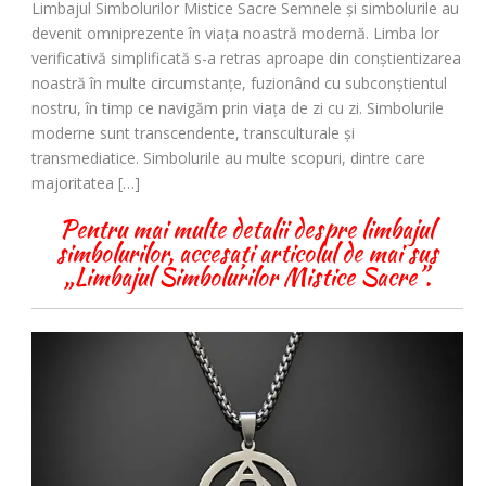
Limbajul Simbolurilor Mistice Sacre Semnele și simbolurile au
devenit omniprezente în viața noastră modernă. Limba lor
verificativă simplificată s-a retras aproape din conștientizarea
noastră în multe circumstanțe, fuzionând cu subconștientul
nostru, în timp ce navigăm prin viața de zi cu zi. Simbolurile
moderne sunt transcendente, transculturale și
transmediatice. Simbolurile au multe scopuri, dintre care
majoritatea […]
Pentru mai multe detalii despre limbajul
simbolurilor, accesați articolul de mai sus
„Limbajul Simbolurilor Mistice Sacre”.