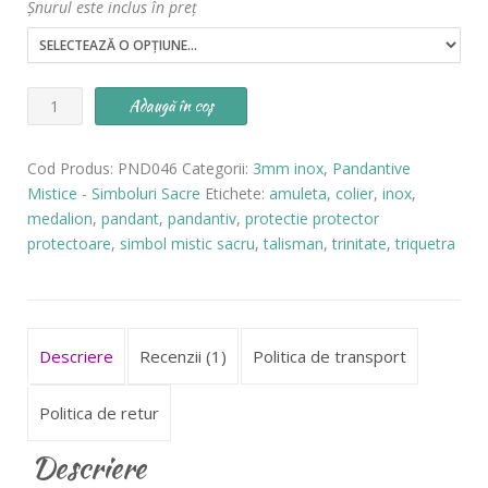
Șnurul este inclus în preț
Cantitate
Adaugă în coș
Pandantiv
Triquetra
Cod Produs:
PND046
Categorii:
3mm inox
,
Pandantive
INOX
Mistice - Simboluri Sacre
Etichete:
amuleta
,
colier
,
inox
,
-
medalion
,
pandant
,
pandantiv
,
protectie protector
cod
protectoare
,
simbol mistic sacru
,
talisman
,
trinitate
,
triquetra
PND046
Descriere
Recenzii (1)
Politica de transport
Politica de retur
Descriere