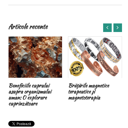
Articole recente
Beneficiile cuprului
Brățările magnetice
asupra organismului
terapeutice și
uman: O explorare
magnetoterapia
n
cuprinzătoare