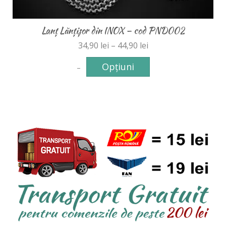
Lanț Lănțișor din INOX – cod PND002
34,90
lei
–
44,90
lei
Opțiuni
–