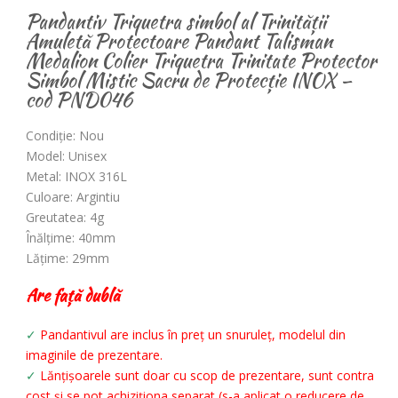
Pandantiv Triquetra simbol al Trinității
Amuletă Protectoare Pandant Talisman
Medalion Colier Triquetra Trinitate Protector
Simbol Mistic Sacru de Protecție INOX –
cod PND046
Condiție: Nou
Model: Unisex
Metal: INOX 316L
Culoare: Argintiu
Greutatea: 4g
Înălțime: 40mm
Lățime: 29mm
Are față dublă
✓
Pandantivul are inclus în preț un snuruleț, modelul din
imaginile de prezentare.
✓
Lănțișoarele sunt doar cu scop de prezentare, sunt contra
cost și se pot achiziționa separat (s-a aplicat o reducere de