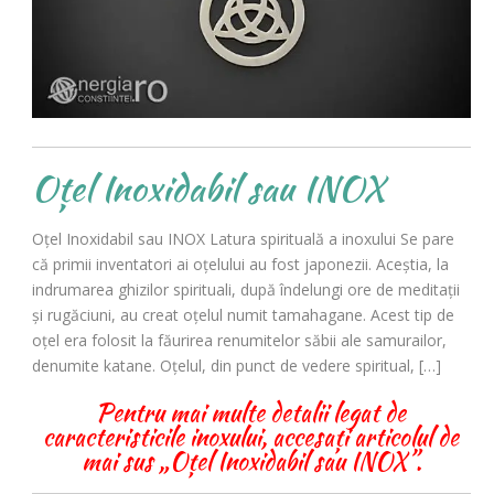
Oțel Inoxidabil sau INOX
Oțel Inoxidabil sau INOX Latura spirituală a inoxului Se pare
că primii inventatori ai oțelului au fost japonezii. Aceștia, la
indrumarea ghizilor spirituali, după îndelungi ore de meditații
și rugăciuni, au creat oțelul numit tamahagane. Acest tip de
oțel era folosit la făurirea renumitelor săbii ale samurailor,
denumite katane. Oțelul, din punct de vedere spiritual, […]
Pentru mai multe detalii legat de
caracteristicile inoxului, accesați articolul de
mai sus „Oțel Inoxidabil sau INOX”.