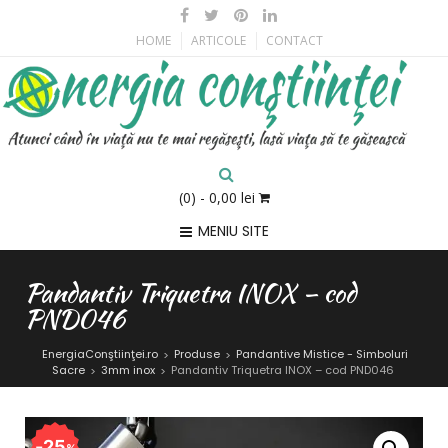
HOME
ARTICOLE
CONTACT
(0)
- 0,00 lei
MENIU SITE
Pandantiv Triquetra INOX – cod
PND046
EnergiaConştiinţei.ro
Produse
Pandantive Mistice - Simboluri
>
>
Sacre
3mm inox
Pandantiv Triquetra INOX – cod PND046
>
>
25