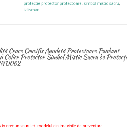
protectie protector protectoare
,
simbol mistic sacru
,
PND062
talisman
liță Cruce Crucifix Amuletă Protectoare Pandant
n Colier Protector Simbol Mistic Sacru de Protecți
 PND062
u
 în preț un snuruleț, modelul din imaginile de prezentare.