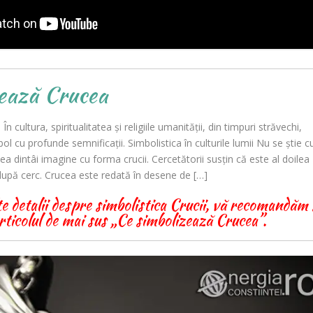
zează Crucea
 cultura, spiritualitatea şi religiile umanităţii, din timpuri străvechi,
l cu profunde semnificaţii. Simbolistica în culturile lumii Nu se ştie c
ea dintâi imagine cu forma crucii. Cercetătorii susţin că este al doilea
după cerc. Crucea este redată în desene de […]
 detalii despre simbolistica Crucii, vă recomandăm 
 articolul de mai sus „Ce simbolizează Crucea”.