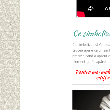
Ce simboli
Ce simbolizează Crucea În
crucea apare ca un simbo
precizie când a apărut c
element grafic apărut, 
Pentru mai multe
citiți