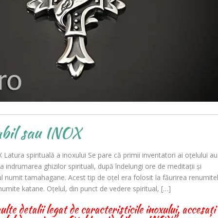
abil sau INOX
 Latura spirituală a inoxului Se pare că primii inventatori ai oțelului au
la indrumarea ghizilor spirituali, după îndelungi ore de meditații și
ul numit tamahagane. Acest tip de oțel era folosit la făurirea renumite
numite katane. Oțelul, din punct de vedere spiritual, […]
te detalii legat de caracteristicile inoxului, accesați