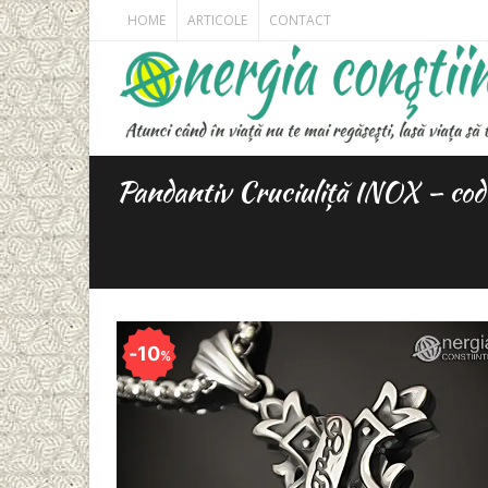
HOME
ARTICOLE
CONTACT
Pandantiv Cruciuliță INOX – c
10
%