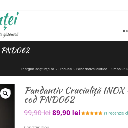
HO
od PND062
EnergiaConştiinţei.ro
Produse
Pandantive Mistice - Simboluri 
>
>
Pandantiv Cruciuliță INOX 
cod PND062
99,90
lei
89,90
lei
(
1
recenzie cl
Evaluat la
5.00
din 5 pe
Conditie: Nou
baza unei