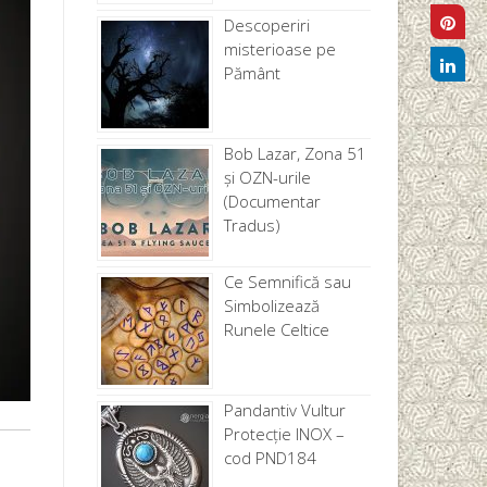
Descoperiri
misterioase pe
Pământ
Bob Lazar, Zona 51
și OZN-urile
(Documentar
Tradus)
Ce Semnifică sau
Simbolizează
Runele Celtice
Pandantiv Vultur
Protecție INOX –
cod PND184