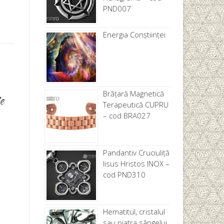
PND007
Energia Conștiinței
Brăţară Magnetică
e
Terapeutică CUPRU
– cod BRA027
Pandantiv Cruciuliță
Iisus Hristos INOX –
cod PND310
Hematitul, cristalul
sau piatra sângelui