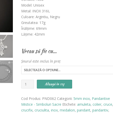
evaluări a
Model: Unisex
clientului
Metal: INOX 316L
Culoare: Argintiu, Negru
Greutatea: 17g
Înălțime: 69mm
Lățime: 42mm
Vreau să fie cu…
Șnurul este inclus în preț
Cantitate
Adaugă în coș
Pandantiv
Cruciuliță
Cod Produs:
PND062
Categorii:
5mm inox
,
Pandantive
INOX
Mistice - Simboluri Sacre
Etichete:
amuleta
,
colier
,
cruce
-
crucifix
,
cruciulita
,
inox
,
medalion
,
pandant
,
pandantiv
,
cod