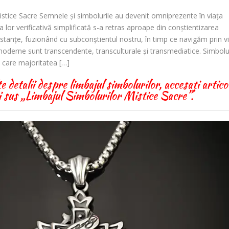
istice Sacre Semnele și simbolurile au devenit omniprezente în viața
lor verificativă simplificată s-a retras aproape din conștientizarea
stanțe, fuzionând cu subconștientul nostru, în timp ce navigăm prin v
 moderne sunt transcendente, transculturale și transmediatice. Simbolu
e care majoritatea […]
detalii despre limbajul simbolurilor, accesați artico
 sus „Limbajul Simbolurilor Mistice Sacre”.