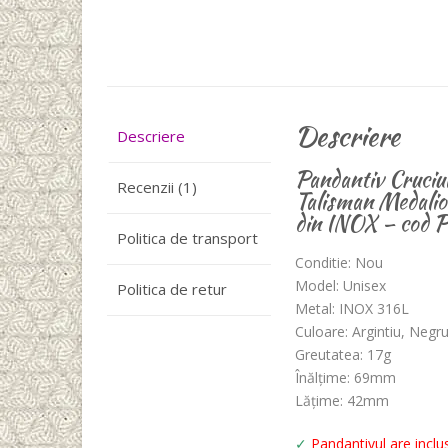
Descriere
Descriere
Pandantiv Cruciu
Recenzii (1)
Talisman Medalio
din INOX – cod
Politica de transport
Conditie: Nou
Model: Unisex
Politica de retur
Metal: INOX 316L
Culoare: Argintiu, Negr
Greutatea: 17g
Înălțime: 69mm
Lățime: 42mm
✓
Pandantivul are inclus