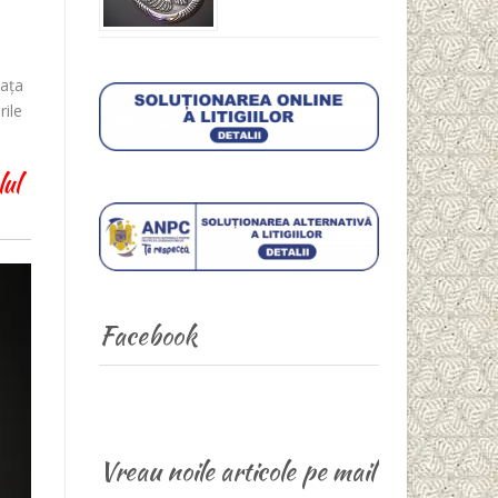
iața
rile
lul
Facebook
Vreau noile articole pe mail