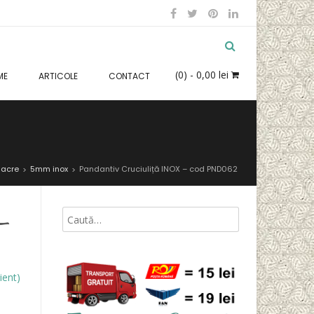
(0)
- 0,00 lei
ME
ARTICOLE
CONTACT
Sacre
5mm inox
Pandantiv Cruciuliță INOX – cod PND062
>
>
–
ient)