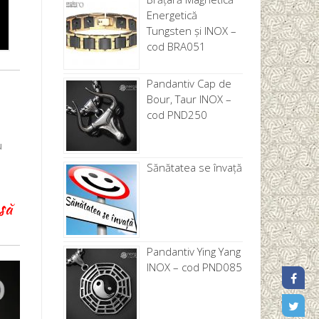
Energetică
Tungsten și INOX –
cod BRA051
Pandantiv Cap de
Bour, Taur INOX –
cod PND250
u
Sănătatea se învață
să
Pandantiv Ying Yang
INOX – cod PND085