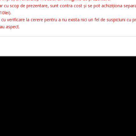
r cu scop de prezentare, sunt contra cost și se pot achiziționa separa
10lei).
u verificare la cerere pentru a nu exista nici un fel de suspiciuni cu pr
sau aspect.