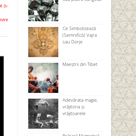
t (s-
ivire
Ce Simbolizează
(Semnifică) Vajra
sau Dorje
Maeștrii din Tibet
Adevărata magie,
vrăjitoria și
vrăjitoarele
Brăţară Magnetică