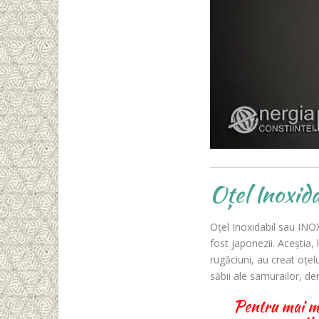
Oțel Inoxid
Oțel Inoxidabil sau INOX
fost japonezii. Aceștia, 
rugăciuni, au creat oțel
săbii ale samurailor, de
Pentru mai mul