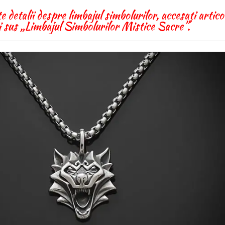
detalii despre limbajul simbolurilor, accesați artico
 sus „Limbajul Simbolurilor Mistice Sacre”.