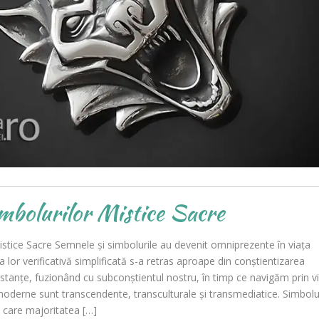
mbolurilor Mistice Sacre
istice Sacre Semnele și simbolurile au devenit omniprezente în viața
lor verificativă simplificată s-a retras aproape din conștientizarea
stanțe, fuzionând cu subconștientul nostru, în timp ce navigăm prin v
 moderne sunt transcendente, transculturale și transmediatice. Simbolu
e care majoritatea […]