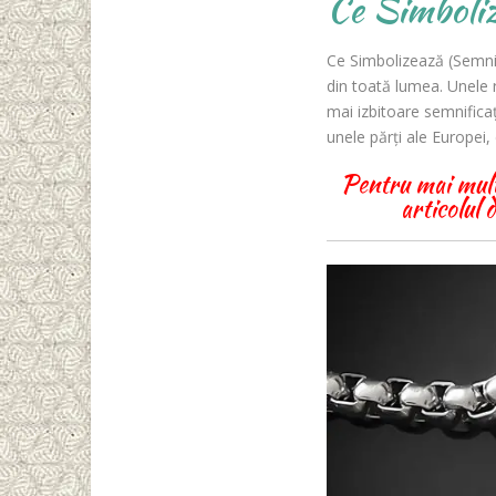
Ce Simboliz
Ce Simbolizează (Semnif
din toată lumea. Unele r
mai izbitoare semnificați
unele părți ale Europei,
Pentru mai multe
articolul