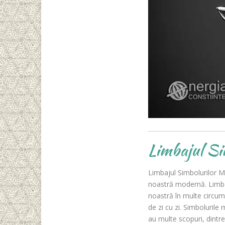
Limbajul Si
Limbajul Simbolurilor M
noastră modernă. Limba 
noastră în multe circum
de zi cu zi. Simbolurile
au multe scopuri, dintr