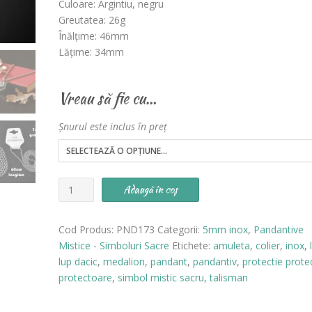
Culoare: Argintiu, negru
Greutatea: 26g
Înălțime: 46mm
Lățime: 34mm
Vreau să fie cu…
Șnurul este inclus în preț
Cantitate
Adaugă în coș
Pandantiv
Lup
Cod Produs:
PND173
Categorii:
5mm inox
,
Pandantive
INOX
Mistice - Simboluri Sacre
Etichete:
amuleta
,
colier
,
inox
,
-
lup dacic
,
medalion
,
pandant
,
pandantiv
,
protectie prote
cod
protectoare
,
simbol mistic sacru
,
talisman
PND173