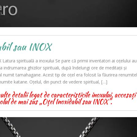
abil sau INOX
 Latura spirituală a inoxului Se pare că primii inventatori ai oțelului au
la indrumarea ghizilor spirituali, după îndelungi ore de meditații și
ul numit tamahagane. Acest tip de oțel era folosit la făurirea renumite
numite katane. Oțelul, din punct de vedere spiritual, […]
te detalii legat de caracteristicile inoxului, accesați
colul de mai sus „Oțel Inoxidabil sau INOX”.