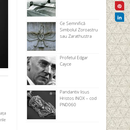
Ce Semnifică
Simbolul Zoroastru
sau Zarathustra
Profetul Edgar
Cayce
Pandantiv Iisus
Hristos INOX – cod
PND060
iața
rile