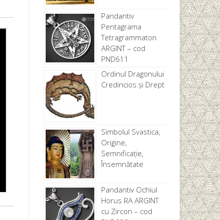
Pandantiv
Pentagrama
Tetragrammaton
ARGINT – cod
PND611
Ordinul Dragonului
Credincios și Drept
Simbolul Svastica,
Origine,
Semnificație,
Însemnătate
Pandantiv Ochiul
Horus RA ARGINT
cu Zircon – cod