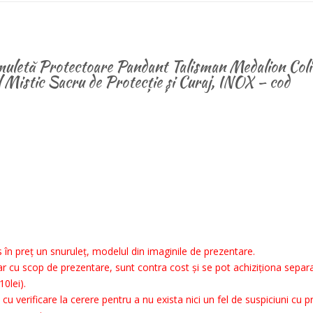
uletă Protectoare Pandant Talisman Medalion Coli
 Mistic Sacru de Protecție și Curaj, INOX – cod
 în preț un snuruleț, modelul din imaginile de prezentare.
r cu scop de prezentare, sunt contra cost și se pot achiziționa separa
10lei).
u verificare la cerere pentru a nu exista nici un fel de suspiciuni cu pr