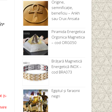
Origine,
semnificație,
beneficiu – Ankh
sau Crux Ansata
er
Piramida Energetica
Orgonica Magnetica
– cod ORG050
Brăţară Magnetică
Energetică INOX –
cod BRA073
Egiptul și faraonii
t (s-
negri
ivire