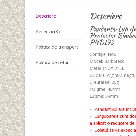
Descriere
Descriere
Pandantiv Lup Am
Recenzii (3)
Protector Simbol
PND173
Politica de transport
Condiție: Nou
Model: Bărbătesc
Politica de retur
Metal: INOX 316L
Culoare: Argintiu, negru
Greutatea: 26g
Înălțime: 46mm
Lățime: 34mm
✓
Pandantivul are inclus
✓
Lănțișoarele sunt doa
a aplicat o reducere de 
✓
Coletul se va expedia c