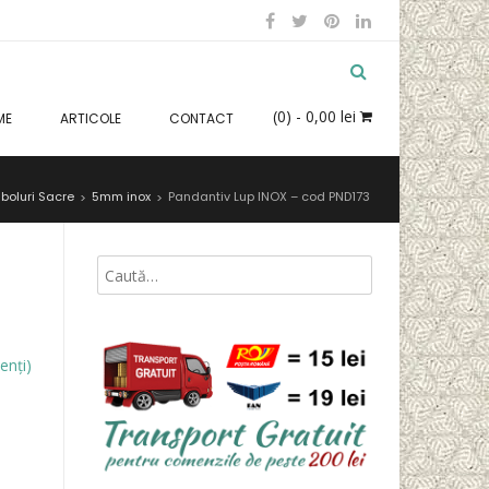
(0)
- 0,00 lei
ME
ARTICOLE
CONTACT
boluri Sacre
5mm inox
Pandantiv Lup INOX – cod PND173
>
>
enți)