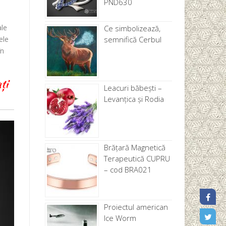
PND630
ale
Ce simbolizează,
semnifică Cerbul
ele
în
ți
Leacuri băbești –
Levanţica și Rodia
Brăţară Magnetică
Terapeutică CUPRU
– cod BRA021
Proiectul american
Ice Worm