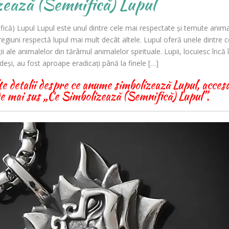
ează (Semnifică) Lupul
ică) Lupul Lupul este unul dintre cele mai respectate și temute anim
egiuni respectă lupul mai mult decât altele. Lupul oferă unele dintre c
i ale animalelor din tărâmul animalelor spirituale. Lupii, locuiesc încă 
 deși, au fost aproape eradicați până la finele […]
 detalii despre ce anume simbolizează Lupul, accesa
 de mai sus „Ce Simbolizează (Semnifică) Lupul”.