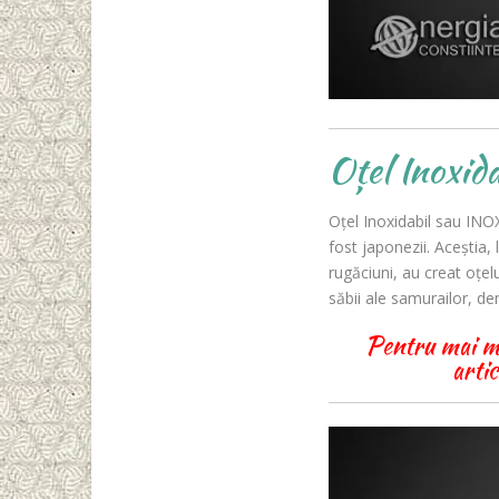
Oțel Inoxid
Oțel Inoxidabil sau INOX
fost japonezii. Aceștia, 
rugăciuni, au creat oțel
săbii ale samurailor, de
Pentru mai mul
arti