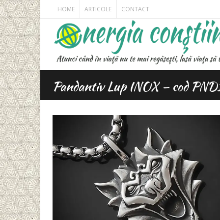
HOME
ARTICOLE
CONTACT
Pandantiv Lup INOX – cod PND