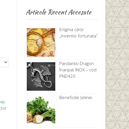
Articole Recent Accesate
Enigma cărţii
„Inventio fortunata”
Pandantiv Dragon
Înaripat INOX – cod
PND420
Beneficiile țelinei
lup
,
ctor