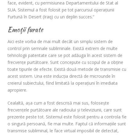
face, evident, cu permisiunea Departamentului de Stat al
SUA. Sistemul a fost folosit pe tot parcursul operaţiunii
Furtună în Desert (Iraq) cu un deplin succes.”
Emoţii furate
Aici este vorba de mai mult decât un simplu sistem de
control prin semnale subliminale. Există extrem de multe
tehnologii patentate care se pot adăuga în acest sistem de
frecvenţe purtătoare. Sunt concepute cu scopul de a obţine
toate tipurile de efecte. Există două metode de transmisie cu
acest sistem. Una este inducţia directă de microunde în
creierul subiectului, fiind limitată la operaţiuni în imediata
apropiere.
Cealaltă, aşa cum a fost descrisă mai sus, foloseşte
frecvenţele purtătoare ale radioului şi televiziunii, care sunt
prezente peste tot. Sistemul este folosit pentru a controla fie
o singură persoană, fie mai multe. Faptul că informaţiile sunt
transmise subliminal, le face virtual imposibil de detectat,