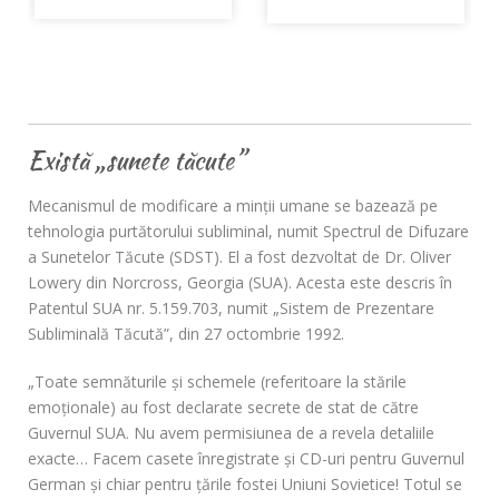
Detalii produs
Există „sunete tăcute”
Mecanismul de modificare a minţii umane se bazează pe
tehnologia purtătorului subliminal, numit Spectrul de Difuzare
a Sunetelor Tăcute (SDST). El a fost dezvoltat de Dr. Oliver
Lowery din Norcross, Georgia (SUA). Acesta este descris în
Patentul SUA nr. 5.159.703, numit „Sistem de Prezentare
Subliminală Tăcută”, din 27 octombrie 1992.
„Toate semnăturile şi schemele (referitoare la stările
emoţionale) au fost declarate secrete de stat de către
Guvernul SUA. Nu avem permisiunea de a revela detaliile
exacte… Facem casete înregistrate şi CD-uri pentru Guvernul
German şi chiar pentru ţările fostei Uniuni Sovietice! Totul se