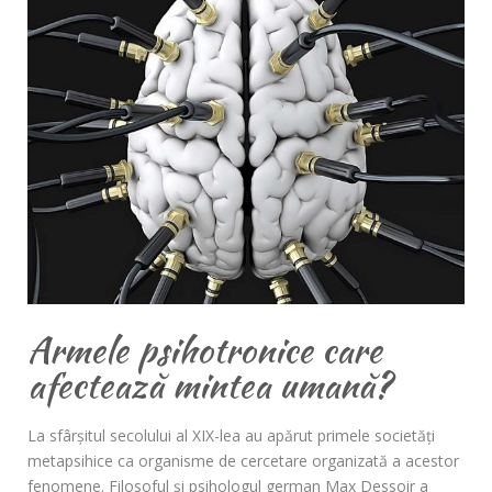
Armele psihotronice care
afectează mintea umană?
La sfârşitul secolului al XIX-lea au apărut primele societăţi
metapsihice ca organisme de cercetare organizată a acestor
fenomene. Filosoful şi psihologul german Max Dessoir a