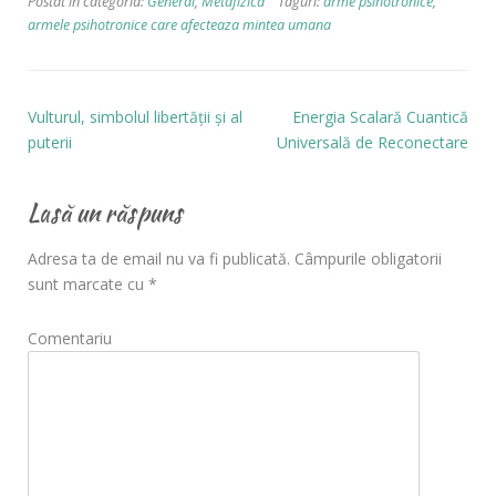
Postat în categoria:
General
,
Metafizică
Taguri:
arme psihotronice
,
armele psihotronice care afecteaza mintea umana
Vulturul, simbolul libertății și al
Energia Scalară Cuantică
puterii
Universală de Reconectare
Lasă un răspuns
Adresa ta de email nu va fi publicată.
Câmpurile obligatorii
sunt marcate cu
*
Comentariu