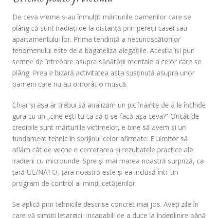
De ceva vreme s-au înmulţit mărturiile oamenilor care se
plâng că sunt iradiaţi de la distanţă prin pereţii casei sau
apartamentului lor. Prima tendinţă a necunoscătorilor
fenomenului este de a bagateliza alegaţiile. Aceștia își pun
semne de întrebare asupra sănătăţii mentale a celor care se
plâng. Prea e bizară activitatea asta susţinută asupra unor
oameni care nu au omorât o muscă.
Chiar şi aşa ar trebui să analizăm un pic înainte de a le închide
gura cu un „cine eşti tu ca să ţi se facă aşa ceva?” Oricât de
credibile sunt mărturiile victimelor, e bine să avem şi un
fundament tehnic în sprijinul celor afirmate. E uimitor să
aflăm cât de veche e cercetarea şi rezultatele practice ale
iradierii cu microunde. Spre şi mai marea noastră surpriză, ca
ţară UE/NATO, ţara noastră este şi ea inclusă într-un
program de control al minţii cetăţenilor.
Se aplică prin tehnicile descrise concret mai jos. Aveţi zile în
care vă simțiți letargici, incapabili de a duce la îndeplinire până