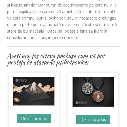
şi lucruri simple? Dar dureri de cap frecvente pe care nu vi le
puteţi explica şi de care nu vă amintiţi să fi suferit în trecut?
Vă este somnul bun si odihnitor, sau o întoarcere prelungită
de pe o parte pe alta, urmată de vise neplăcute şi o trezire în
stare de buimăceală? Dacă da, poate e bine să luăm în
considerare unele argumente concrete.
Aveți mai jos cîteva produse care vă pot
proteja de atacurile psihotronice:
Detalii produs