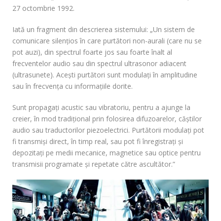
27 octombrie 1992.
Iată un fragment din descrierea sistemului: „Un sistem de
comunicare silenţios în care purtători non-aurali (care nu se
pot auzi), din spectrul foarte jos sau foarte înalt al
frecventelor audio sau din spectrul ultrasonor adiacent
(ultrasunete). Acești purtători sunt modulaţi în amplitudine
sau în frecvenţa cu informaţiile dorite.
Sunt propagaţi acustic sau vibratoriu, pentru a ajunge la
creier, în mod tradiţional prin folosirea difuzoarelor, căştilor
audio sau traductorilor piezoelectrici. Purtătorii modulaţi pot
fi transmişi direct, în timp real, sau pot fi înregistraţi şi
depozitaţi pe medii mecanice, magnetice sau optice pentru
transmisii programate şi repetate către ascultător.”