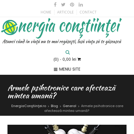
HOME
ARTICOLE
CONTACT
(0)
- 0,00 lei
MENIU SITE
Armele psihotronice care afectează
mintea umană?
EnergiaConştiinţei.ro
Blog
General
Armele psihotronice care
>
>
>
afectează mintea umană?