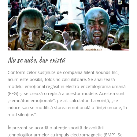
Nu se aude, dar există
Conform celor susţinute de compania Silent Sounds Inc.,
acum este posibil, folosind calculatoare. Se analizează
modelul emoţional regăsit în electro-encefalograma umană
(EEG) şi se crează o replică a acestor modele. Acestea sunt
„semnături emoţionale”, pe alt calculator. La voinţă, „se
induce sau se modifică starea emoţională a fiinţei umane, în
mod silenţios”.
În prezent se acordă o atenţie sporită dezvoltării
tehnologiilor armelor cu impuls electromagnetic (EMP). Se