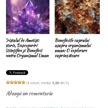
Beneficiile cuprului
Brățările magnetice
asupra organismului
terapeutice și
uman: O explorare
magnetoterapia
cuprinzătoare
(
1
voturi, media:
5,00
din 5)
Adaugă un comentariu