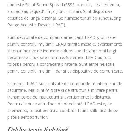
numește Silent Sound Spread (SSSS, poreclit, de asemenea,
S-quad sau „Squad”, în jargonul militar). Sunt dispozitive
acustice de lungă distanţă. Se numesc tunuri de sunet (Long
Range Acoustic Device, LRAD).
Sunt dezvoltate de compania americană LRAD şi utilizate
pentru controlul mulţimii. LRAD trimite mesaje, avertismente
şi tonuri nocive de inducere a durerii pe distanţe mai lungi
decât nişte difuzoare normale. Sistemele LRAD au fost
folosite pentru a contracara pirateria. Sunt arme neletale
pentru controlul mulţimii, dar şi ca dispozitive de comunicare.
Sistemele LRAD sunt utilizate de companiile maritime sau de
securitate. Mai sunt folosite și de structurile militare pentru
transmiterea de instrucţiuni şi avertismente la distanţă.
Pentru a induce atitudinea de obedienţă. LRAD este, de
asemenea, folosit pentru a combate fauna sălbatică de pe
pistele aeroporturilor.
Oricine poate fi victimă