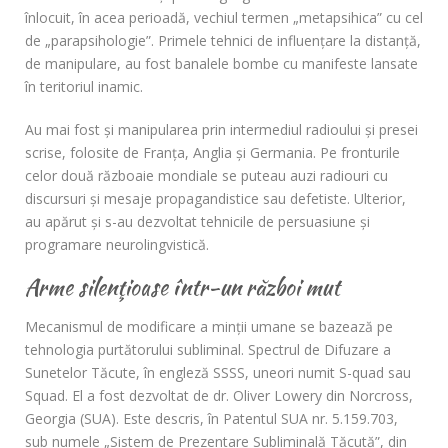
înlocuit, în acea perioadă, vechiul termen „metapsihica” cu cel
de „parapsihologie”. Primele tehnici de influenţare la distanţă,
de manipulare, au fost banalele bombe cu manifeste lansate
în teritoriul inamic.
Au mai fost şi manipularea prin intermediul radioului şi presei
scrise, folosite de Franţa, Anglia şi Germania. Pe fronturile
celor două războaie mondiale se puteau auzi radiouri cu
discursuri şi mesaje propagandistice sau defetiste. Ulterior,
au apărut şi s-au dezvoltat tehnicile de persuasiune şi
programare neurolingvistică.
Arme silenţioase într-un război mut
Mecanismul de modificare a minţii umane se bazează pe
tehnologia purtătorului subliminal. Spectrul de Difuzare a
Sunetelor Tăcute, în engleză SSSS, uneori numit S-quad sau
Squad. El a fost dezvoltat de dr. Oliver Lowery din Norcross,
Georgia (SUA). Este descris, în Patentul SUA nr. 5.159.703,
sub numele „Sistem de Prezentare Subliminală Tăcută”, din