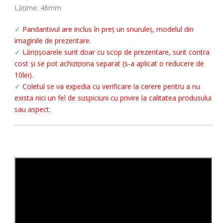
Lățime: 46mm
✓
Pandantivul are inclus în preț un snuruleț, modelul din
imaginile de prezentare.
✓
Lănțișoarele sunt doar cu scop de prezentare, sunt contra
cost și se pot achiziționa separat (s-a aplicat o reducere de
10lei).
✓
Coletul se va expedia cu verificare la cerere pentru a nu
exista nici un fel de suspiciuni cu privire la calitatea produsului
sau aspect.