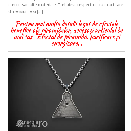
carton sau alte materiale. Trebuiesc respectate cu exactitate
dimensiunile şi […]
Pentru mai multe detalii legat de efectele
benefice ale piramidelor, accesați articolul de
mai sus ”Efectul de piramidă, purificare și
energizare„.