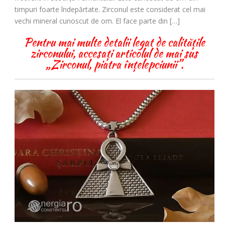
timpuri foarte îndepărtate. Zirconul este considerat cel mai
vechi mineral cunoscut de om. El face parte din […]
Pentru mai multe detalii legat de calitățile
zirconului, accesați articolul de mai sus
„Zirconul, piatra înțelepciunii”.