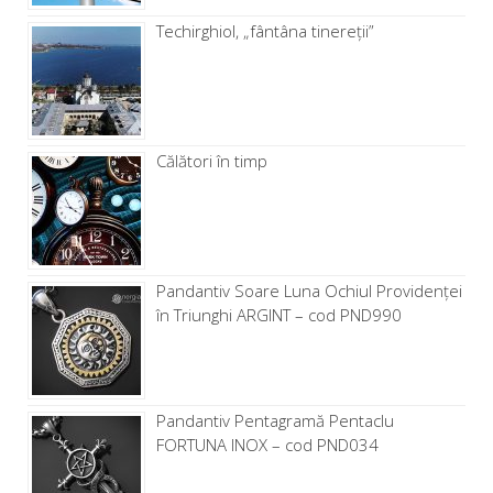
Techirghiol, „fântâna tinereţii”
Călători în timp
Pandantiv Soare Luna Ochiul Providenței
în Triunghi ARGINT – cod PND990
Pandantiv Pentagramă Pentaclu
FORTUNA INOX – cod PND034