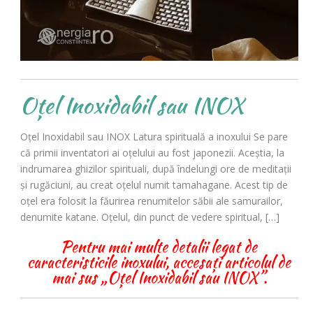
Oțel Inoxidabil sau INOX
Oțel Inoxidabil sau INOX Latura spirituală a inoxului Se pare
că primii inventatori ai oțelului au fost japonezii. Aceștia, la
indrumarea ghizilor spirituali, după îndelungi ore de meditații
și rugăciuni, au creat oțelul numit tamahagane. Acest tip de
oțel era folosit la făurirea renumitelor săbii ale samurailor,
denumite katane. Oțelul, din punct de vedere spiritual, […]
Pentru mai multe detalii legat de
caracteristicile inoxului, accesați articolul de
mai sus „Oțel Inoxidabil sau INOX”.