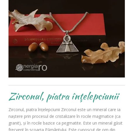
Zirconul, piatra înţelepciunii
Zirconul, piatra înţelepciunii Zirconul este un mineral care ia
naştere prin procesul de cristalizare în rocile magmatice (ca
granit), şi în rocile bazice ca pegmatite. Este un mineral găsit
frecvent în scoarţa Pământului. Este cunoscut de om din