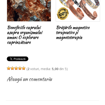
Beneficiile cuprului
Brățările magnetice
asupra organismului
terapeutice și
uman: O explorare
magnetoterapia
n
cuprinzătoare
(
2
voturi, media:
5,00
din 5)
Adaugă un comentariu