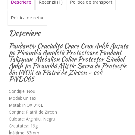
Descriere
Recenzii (1)
Politica de transport
Politica de retur
Descriere
Pandantiv Cruciuliță Cruce Crux Ankh Ansata
pe Piramidă Amuletă Protectoare Pandant
Talisman Medalion Colier Protector Simbol
Ankh pe Piramidă Mistic Sacru de Protecție
din INOX cu Piatră de Zircon – cod
PND065
Condiție: Nou
Model: Unisex
Metal: INOX 316L
Conține: Piatră de Zircon
Culoare: Argintiu, Negru
Greutatea: 19g
Înălțime: 63mm