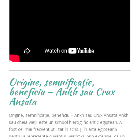
Origine, semnificație,
beneficiu – Ankh sau Crux
Ansata
Origine, semnificație, beneficiu – Ankh sau Crux Ansata Ankh
sau cheia vieții este un simbol hieroglific antic egiptean. A
fost cel mai frecvent utilizat în scris și în arta egipteană
pentru a reprezenta cuvântul „viață“ și, prin extensie, ca un