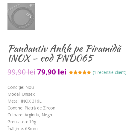
Pandantiv Ankh pe Piramidă
INOX – cod PND065
99,90
lei
79,90
lei
(
1
recenzie client)
Evaluat la
5.00
din 5 pe
Condiție: Nou
baza unei
evaluări a
Model: Unisex
clientului
Metal: INOX 316L
Conține: Piatră de Zircon
Culoare: Argintiu, Negru
Greutatea: 19g
Înălțime: 63mm