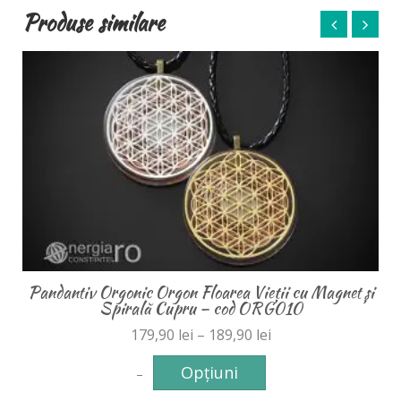
Produse similare
Pandantiv Orgonic Orgon Floarea Vieții cu Magnet și
Spirală Cupru – cod ORG010
179,90
lei
–
189,90
lei
Opțiuni
–