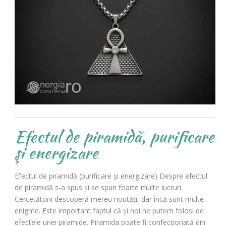
Efectul de piramidă, purificare
şi energizare
Efectul de piramidă (purificare şi energizare) Despre efectul
de piramidă s-a spus şi se spun foarte multe lucruri.
Cercetătorii descoperă mereu noutăţi, dar încă sunt multe
enigme. Este important faptul că şi noi ne putem folosi de
efectele unei piramide. Piramida poate fi confecţionată din