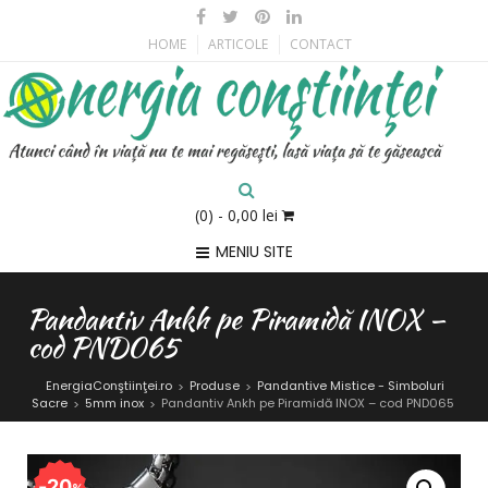
HOME
ARTICOLE
CONTACT
(0)
- 0,00 lei
MENIU SITE
Pandantiv Ankh pe Piramidă INOX –
cod PND065
EnergiaConştiinţei.ro
Produse
Pandantive Mistice - Simboluri
>
>
Sacre
5mm inox
Pandantiv Ankh pe Piramidă INOX – cod PND065
>
>
20