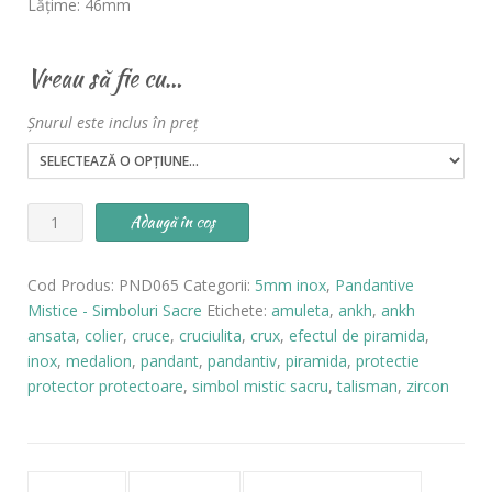
Lățime: 46mm
Vreau să fie cu…
Șnurul este inclus în preț
Cantitate
Adaugă în coș
Pandantiv
Ankh
Cod Produs:
PND065
Categorii:
5mm inox
,
Pandantive
pe
Mistice - Simboluri Sacre
Etichete:
amuleta
,
ankh
,
ankh
Piramidă
ansata
,
colier
,
cruce
,
cruciulita
,
crux
,
efectul de piramida
,
INOX
inox
,
medalion
,
pandant
,
pandantiv
,
piramida
,
protectie
-
protector protectoare
,
simbol mistic sacru
,
talisman
,
zircon
cod
PND065