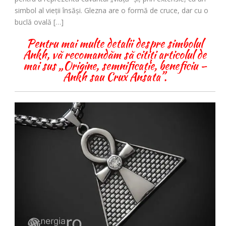
simbol al vieții însăși. Glezna are o formă de cruce, dar cu o
buclă ovală […]
Pentru mai multe detalii despre simbolul
Ankh, vă recomandăm să citiți articolul de
mai sus „Origine, semnificație, beneficiu –
Ankh sau Crux Ansata”.