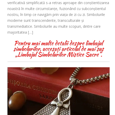
verificativă simplificată s-a retras aproape din conștientizarea
noastră în multe circumstanțe, fuzionând cu subconștientul
nostru, în timp ce navigăm prin viața de zi cu zi. Simbolurile
moderne sunt transcendente, transculturale și
transmediatice. Simbolurile au multe scopuri, dintre care
majoritatea […]
Pentru mai multe detalii despre limbajul
simbolurilor, accesați articolul de mai sus
„Limbajul Simbolurilor Mistice Sacre”.