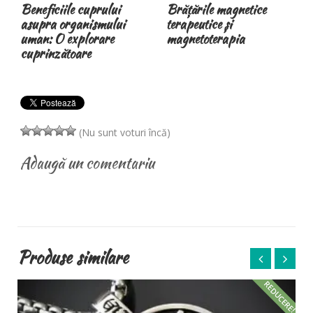
Beneficiile cuprului
Brățările magnetice
asupra organismului
terapeutice și
uman: O explorare
magnetoterapia
n
cuprinzătoare
(Nu sunt voturi încă)
Adaugă un comentariu
Produse similare
REDUCERE!