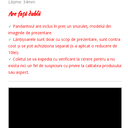
Lățime: 34mm
Are față dublă
✓
Pandantivul are inclus în preț un snuruleț, modelul din
imaginile de prezentare.
✓
Lănțișoarele sunt doar cu scop de prezentare, sunt contra
cost și se pot achiziționa separat (s-a aplicat o reducere de
10lei).
✓
Coletul se va expedia cu verificare la cerere pentru a nu
exista nici un fel de suspiciuni cu privire la calitatea produsului
sau aspect.