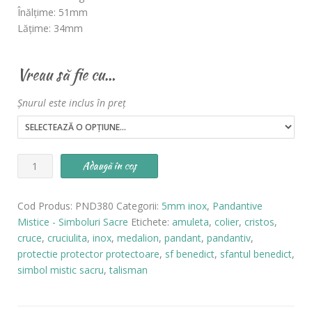
Înălțime: 51mm
Lățime: 34mm
Vreau să fie cu…
Șnurul este inclus în preț
Cantitate
Adaugă în coș
Pandantiv
Cruciuliță
Cod Produs:
PND380
Categorii:
5mm inox
,
Pandantive
Sf.
Mistice - Simboluri Sacre
Etichete:
amuleta
,
colier
,
cristos
,
Benedict
cruce
,
cruciulita
,
inox
,
medalion
,
pandant
,
pandantiv
,
INOX
protectie protector protectoare
,
sf benedict
,
sfantul benedict
,
-
simbol mistic sacru
,
talisman
cod
PND380