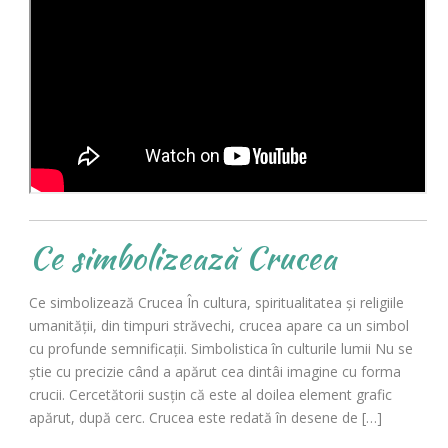
Ce simbolizează Crucea
Ce simbolizează Crucea În cultura, spiritualitatea şi religiile
umanităţii, din timpuri străvechi, crucea apare ca un simbol
cu profunde semnificaţii. Simbolistica în culturile lumii Nu se
ştie cu precizie când a apărut cea dintâi imagine cu forma
crucii. Cercetătorii susţin că este al doilea element grafic
apărut, după cerc. Crucea este redată în desene de […]