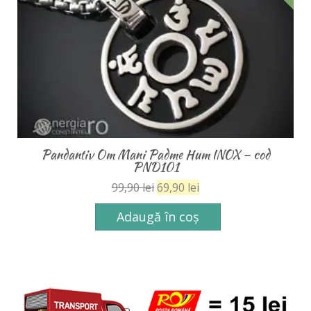
Pandantiv Om Mani Padme Hum INOX – cod
PND101
99,90
lei
69,90
lei
Adaugă în coș