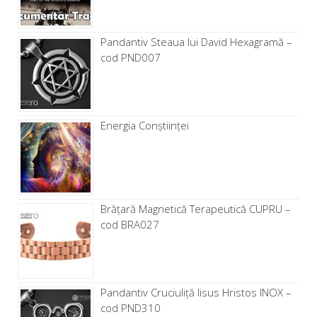
Pandantiv Steaua lui David Hexagramă –
cod PND007
Energia Conștiinței
Brăţară Magnetică Terapeutică CUPRU –
cod BRA027
Pandantiv Cruciuliță Iisus Hristos INOX –
cod PND310