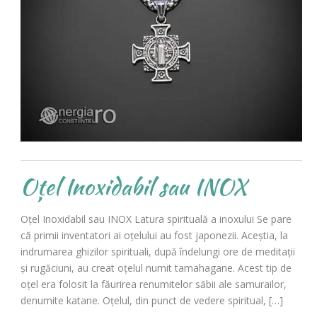
Oțel Inoxidabil sau INOX
Oțel Inoxidabil sau INOX Latura spirituală a inoxului Se pare
că primii inventatori ai oțelului au fost japonezii. Aceștia, la
indrumarea ghizilor spirituali, după îndelungi ore de meditații
și rugăciuni, au creat oțelul numit tamahagane. Acest tip de
oțel era folosit la făurirea renumitelor săbii ale samurailor,
denumite katane. Oțelul, din punct de vedere spiritual, […]