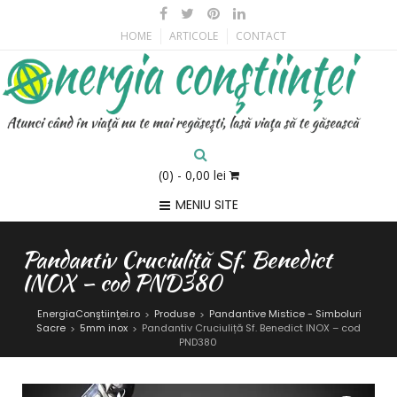
HOME
ARTICOLE
CONTACT
(0)
- 0,00 lei
MENIU SITE
Pandantiv Cruciuliță Sf. Benedict
INOX – cod PND380
EnergiaConştiinţei.ro
Produse
Pandantive Mistice - Simboluri
>
>
Sacre
5mm inox
Pandantiv Cruciuliță Sf. Benedict INOX – cod
>
>
PND380