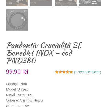
Pandantiv Cruciuliță Sf.
Benedict INOX – cod
PND380
99,90
lei
(
1
recenzie client)
Evaluat la
5.00
din 5 pe
Condiție: Nou
baza unei
evaluări a
Model: Unisex
clientului
Metal: INOX 316L
Culoare: Argintiu, Negru
Greutatea: 15g