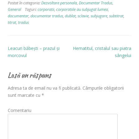
Postat în categoria:
Dezvoltare personala
,
Documentar Tradus
,
General
Taguri:
corporatii
,
corporatiile au subjugat lumea
,
documentar
,
documentar tradus
,
dublat
,
sclavie
,
subjugare
,
subtitrat
,
titrat
,
tradus
Leacuri băbești – prazul și
Hematitul, cristalul sau piatra
morcovul
sângelui
Lasă un răspuns
Adresa ta de email nu va fi publicată.
Câmpurile obligatorii
sunt marcate cu
*
Comentariu