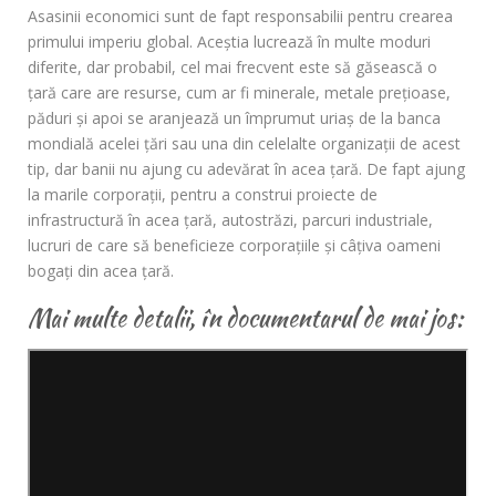
Asasinii economici sunt de fapt responsabilii pentru crearea
primului imperiu global. Aceştia lucrează în multe moduri
diferite, dar probabil, cel mai frecvent este să găsească o
ţară care are resurse, cum ar fi minerale, metale preţioase,
păduri şi apoi se aranjează un împrumut uriaş de la banca
mondială acelei ţări sau una din celelalte organizaţii de acest
tip, dar banii nu ajung cu adevărat în acea ţară. De fapt ajung
la marile corporaţii, pentru a construi proiecte de
infrastructură în acea ţară, autostrăzi, parcuri industriale,
lucruri de care să beneficieze corporaţiile şi câţiva oameni
bogaţi din acea ţară.
Mai multe detalii, în documentarul de mai jos: