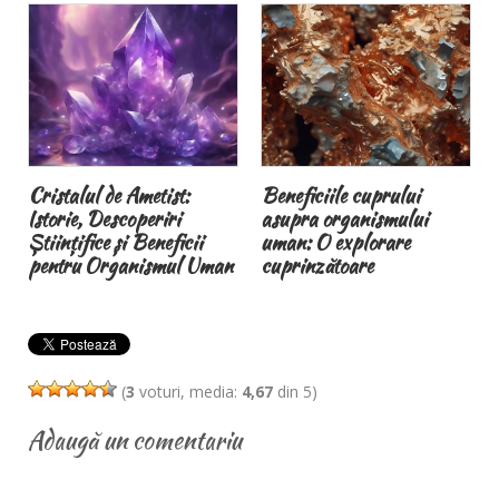
Beneficiile cuprului
Brățările magnetice
asupra organismului
terapeutice și
i
uman: O explorare
magnetoterapia
Uman
cuprinzătoare
(
3
voturi, media:
4,67
din 5)
Adaugă un comentariu