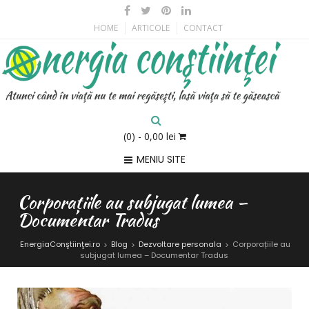
HOME
ARTICOLE
CONTACT
(0)
- 0,00 lei
MENIU SITE
Corporațiile au subjugat lumea –
Documentar Tradus
EnergiaConştiinţei.ro
Blog
Dezvoltare personala
Corporațiile au
>
>
>
subjugat lumea – Documentar Tradus