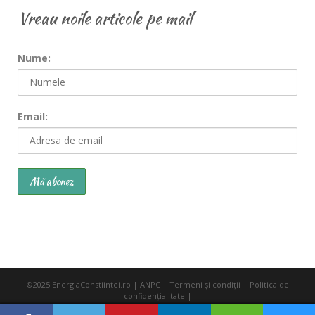
Vreau noile articole pe mail
Nume:
Email:
©2025
EnergiaConstiintei.ro
|
ANPC
|
Termeni şi condiţii
|
Politica de
confidenţialitate
|