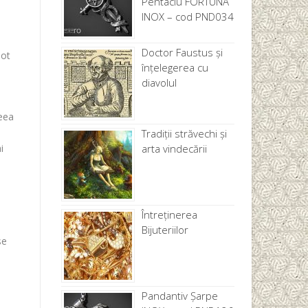
Pentaclu FORTUNA
INOX – cod PND034
Doctor Faustus și
pot
înțelegerea cu
diavolul
ceea
Tradiții străvechi și
i
arta vindecării
Întreținerea
Bijuteriilor
se
Pandantiv Șarpe