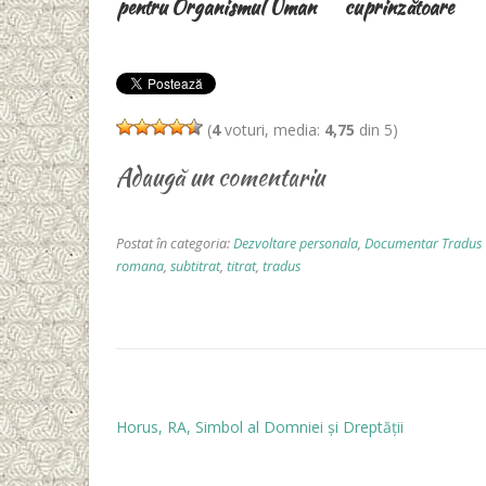
ismul Uman
cuprinzătoare
(
4
voturi, media:
4,75
din 5)
Adaugă un comentariu
Postat în categoria:
Dezvoltare personala
,
Documentar Tradus
romana
,
subtitrat
,
titrat
,
tradus
Horus, RA, Simbol al Domniei și Dreptății