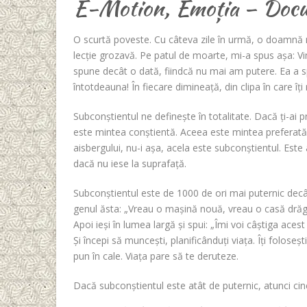
E-Motion, Emoția – Docu
O scurtă poveste. Cu câteva zile în urmă, o doamnă m
lecție grozavă. Pe patul de moarte, mi-a spus așa: V
spune decât o dată, fiindcă nu mai am putere. Ea a sp
întotdeauna! În fiecare dimineață, din clipa în care îți 
Subconștientul ne definește în totalitate. Dacă ți-ai pr
este mintea conștientă. Aceea este mintea preferată a
aisbergului, nu-i așa, acela este subconștientul. Est
dacă nu iese la suprafață.
Subconștientul este de 1000 de ori mai puternic decâ
genul ăsta: „Vreau o mașină nouă, vreau o casă drăguț
Apoi ieși în lumea largă și spui: „Îmi voi câștiga acest 
Și începi să muncești, planificânduți viața. Îți foloseșt
pun în cale. Viața pare să te deruteze.
Dacă subconștientul este atât de puternic, atunci ci