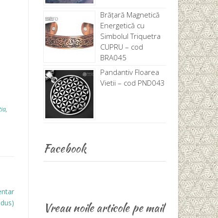
Brăţară Magnetică
Energetică cu
Simbolul Triquetra
CUPRU – cod
BRA045
Pandantiv Floarea
Vietii – cod PND043
ia
,
Facebook
entar
dus)
Vreau noile articole pe mail