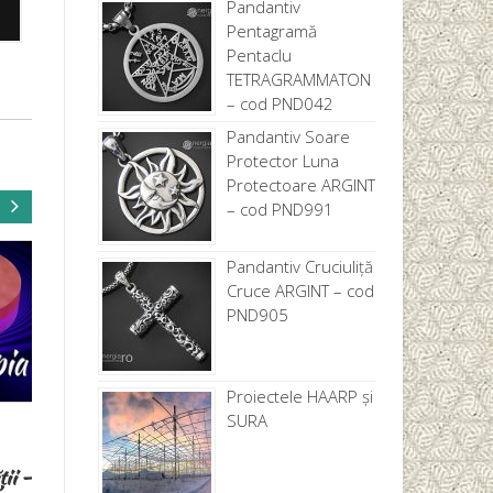
Pandantiv
Pentagramă
Pentaclu
TETRAGRAMMATON
– cod PND042
Pandantiv Soare
Protector Luna
Protectoare ARGINT
– cod PND991
Pandantiv Cruciuliță
Cruce ARGINT – cod
PND905
Proiectele HAARP și
SURA
io
Lupii din Romania
Rugăciunea cu efect
protejaţi datorită
paranormal
britanicilor