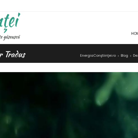
HO
 Tradus
EnergiaConştiinţei.ro
Blog
De
>
>