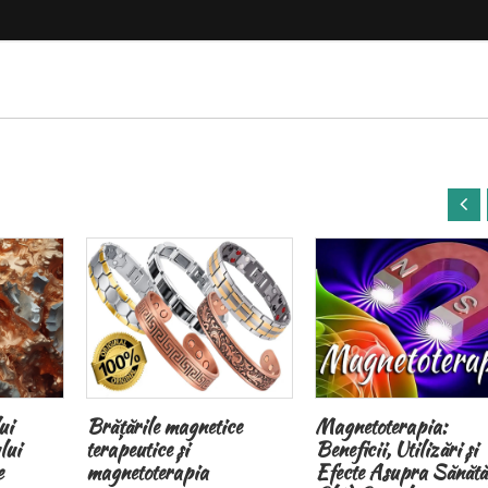
ce
Magnetoterapia:
Principiul Il Separat
Beneficii, Utilizări și
Efecte Asupra Sănătății –