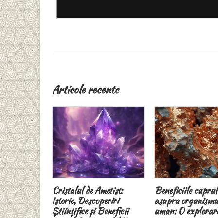
Articole recente
metist:
Beneficiile cuprului
Brățările magneti
eriri
asupra organismului
terapeutice și
Beneficii
uman: O explorare
magnetoterapia