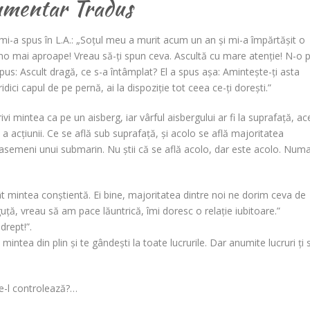
mentar Tradus
i-a spus în L.A.: „Soțul meu a murit acum un an și mi-a împărtășit o
ino mai aproape! Vreau să-ți spun ceva. Ascultă cu mare atenție! N-o 
us: Ascult dragă, ce s-a întâmplat? El a spus așa: Amintește-ți asta
ridici capul de pe pernă, ai la dispoziție tot ceea ce-ți dorești.”
ivi mintea ca pe un aisberg, iar vârful aisbergului ar fi la suprafață, a
 acțiunii. Ce se află sub suprafață, și acolo se află majoritatea
e asemeni unui submarin. Nu știi că se află acolo, dar este acolo. Numa
t mintea conștientă. Ei bine, majoritatea dintre noi ne dorim ceva de
ă, vreau să am pace lăuntrică, îmi doresc o relație iubitoare.”
drept!”.
i mintea din plin și te gândești la toate lucrurile. Dar anumite lucruri ți 
ne-l controlează?…