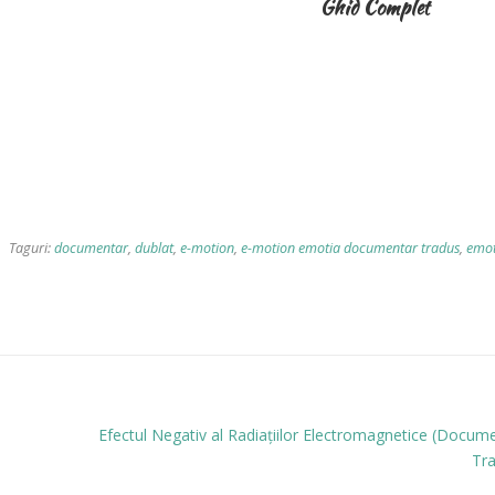
Ghid Complet
Taguri:
documentar
,
dublat
,
e-motion
,
e-motion emotia documentar tradus
,
emot
Efectul Negativ al Radiațiilor Electromagnetice (Docum
Tra