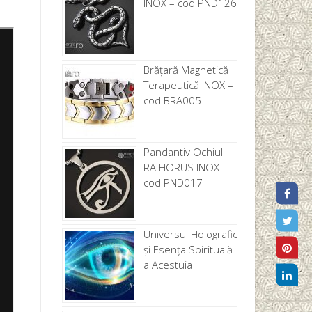
INOX – cod PND126
Brăţară Magnetică
Terapeutică INOX –
cod BRA005
Pandantiv Ochiul
RA HORUS INOX –
cod PND017
Universul Holografic
și Esența Spirituală
a Acestuia