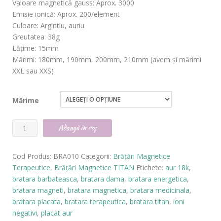
Valoare magnetică gauss
: Aprox. 3000
Emisie ionică
: Aprox. 200/element
Culoare
: Argintiu, auriu
Greutatea
: 38g
Lăţime
: 15mm
Mărimi
: 180mm, 190mm, 200mm, 210mm (avem şi mărimi
XXL sau XXS)
Mărime
Cantitate
Adaugă în coș
Brăţară
Magnetică
Cod Produs:
BRA010
Categorii:
Brăţări Magnetice
Terapeutice
,
Brăţări Magnetice TITAN
Etichete:
aur 18k
,
Terapeutică
bratara barbateasca
,
bratara dama
,
bratara energetica
,
TITAN
bratara magneti
,
bratara magnetica
,
bratara medicinala
,
-
bratara placata
,
bratara terapeutica
,
bratara titan
,
ioni
negativi
,
placat aur
cod