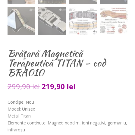
Brăţară Magnetică
Terapeutică TITAN – cod
BRA010
299,90
lei
219,90
lei
Condiţie
: Nou
Model
: Unisex
Metal
: Titan
Elemente conţinute
: Magneţi neodim, ioni negativi, germaniu,
infraroşu