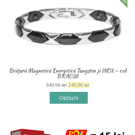
d
Brăţară Magnetică Terapeutică CUPRU – cod
BRA023
199,90
lei
149,90
lei
Adaugă în coș