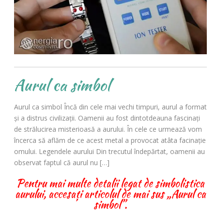
Aurul ca simbol
Aurul ca simbol Încă din cele mai vechi timpuri, aurul a format
şi a distrus civilizaţii. Oamenii au fost dintotdeauna fascinaţi
de strălucirea misterioasă a aurului. În cele ce urmează vom
încerca să aflăm de ce acest metal a provocat atâta facinație
omului. Legendele aurului Din trecutul îndepărtat, oamenii au
observat faptul că aurul nu […]
Pentru mai multe detalii legat de simbolistica
aurului, accesați articolul de mai sus „Aurul ca
simbol”.