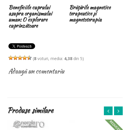
Brățările magnetice
Magnetoterapia:
terapeutice și
Beneficii, Utilizări și
magnetoterapia
Efecte Asupra Sănătății –
Ghid Complet
(
8
voturi, media:
4,38
din 5)
Adaugă un comentariu
Produse similare
E!
REDUCERE!