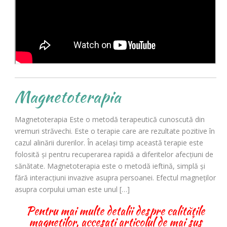
Magnetoterapia
Magnetoterapia Este o metodă terapeutică cunoscută din
vremuri străvechi. Este o terapie care are rezultate pozitive în
cazul alinării durerilor. În același timp această terapie este
folosită și pentru recuperarea rapidă a diferitelor afecțiuni de
sănătate. Magnetoterapia este o metodă ieftină, simplă și
fără interacțiuni invazive asupra persoanei. Efectul magneților
asupra corpului uman este unul […]
Pentru mai multe detalii despre calităţile
magneţilor, accesaţi articolul de mai sus