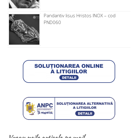
Pandantiv Iisus Hristos INOX – cod
PND060
Vreau noile articole pe mail