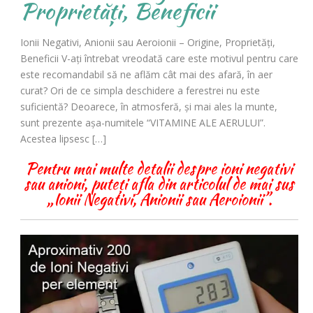
Proprietăți, Beneficii
Ionii Negativi, Anionii sau Aeroionii – Origine, Proprietăți,
Beneficii V-aţi întrebat vreodată care este motivul pentru care
este recomandabil să ne aflăm cât mai des afară, în aer
curat? Ori de ce simpla deschidere a ferestrei nu este
suficientă? Deoarece, în atmosferă, şi mai ales la munte,
sunt prezente aşa-numitele “VITAMINE ALE AERULUI”.
Acestea lipsesc […]
Pentru mai multe detalii despre ioni negativi
sau anioni, puteți afla din articolul de mai sus
„Ionii Negativi, Anionii sau Aeroionii”.