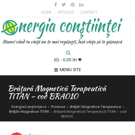
HOME
ARTICOLE
CONTACT
(0)
- 0,00 lei
MENIU SITE
Brăţară Magnetică Terapeutică
TITAN – cod BRA010
EnergiaConştiinţei.ro
Produse
Brăţări Magnetice Terapeutice
>
>
>
Brăţări Magnetice TITAN
Brăţară Magnetică Terapeutică TITAN – cod
>
BRA010