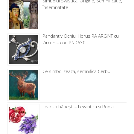
Simbolul Svastica, Origine, Semnificație,
Însemnătate
Pandantiv Ochiul Horus RA ARGINT cu
Zircon – cod PND630
Ce simbolizează, semnifică Cerbul
Leacuri băbești – Levanţica și Rodia