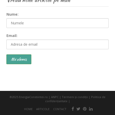
Nume:
Email:
©2025
EnergiaConstiintei.ro
|
ANPC
|
Termeni şi condiţii
|
Politica de
confidenţialitate
|
HOME
ARTICOLE
CONTACT