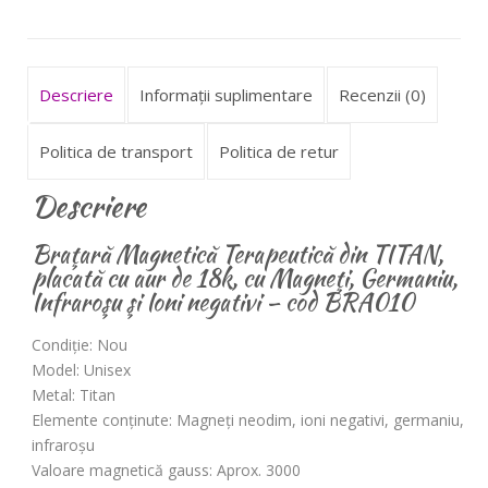
BRA010
Descriere
Informații suplimentare
Recenzii (0)
Politica de transport
Politica de retur
Descriere
Braţară Magnetică
Terapeutică din TITAN,
placată cu aur de 18k, cu Magneţi, Germaniu,
Infraroşu şi Ioni negativi – cod
BRA010
Condiţie
: Nou
Model
: Unisex
Metal
: Titan
Elemente conţinute
: Magneţi neodim, ioni negativi, germaniu,
infraroşu
Valoare magnetică gauss
: Aprox. 3000