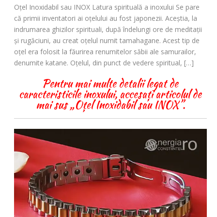
Oțel Inoxidabil sau INOX Latura spirituală a inoxului Se pare
că primii inventatori ai oțelului au fost japonezii. Aceștia, la
indrumarea ghizilor spirituali, după îndelungi ore de meditații
și rugăciuni, au creat oțelul numit tamahagane. Acest tip de
oțel era folosit la făurirea renumitelor săbii ale samurailor,
denumite katane. Oțelul, din punct de vedere spiritual, […]
Pentru mai multe detalii legat de
caracteristicile inoxului, accesați articolul de
mai sus „Oțel Inoxidabil sau INOX”.