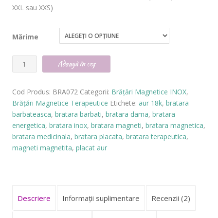
XXL sau XXS)
Mărime
Cantitate
Adaugă în coș
Brăţară
Magnetică
Cod Produs:
BRA072
Categorii:
Brăţări Magnetice INOX
,
Brăţări Magnetice Terapeutice
Etichete:
aur 18k
,
bratara
Energetică
barbateasca
,
bratara barbati
,
bratara dama
,
bratara
INOX
energetica
,
bratara inox
,
bratara magneti
,
bratara magnetica
,
-
bratara medicinala
,
bratara placata
,
bratara terapeutica
,
magneti magnetita
,
placat aur
cod
BRA072
Descriere
Informații suplimentare
Recenzii (2)