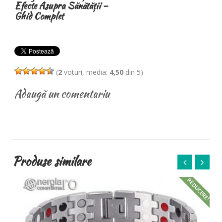
 –
britanicilor
(
2
voturi, media:
4,50
din 5)
Adaugă un comentariu
Produse similare
E!
REDUCERE!