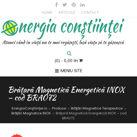
HOME
ARTICOLE
CONTACT
(0)
- 0,00 lei
MENIU SITE
Brăţară Magnetică Energetică INOX
– cod BRA072
EnergiaConştiinţei.ro
Produse
Brăţări Magnetice Terapeutice
>
>
>
Brăţări Magnetice INOX
Brăţară Magnetică Energetică INOX – cod
>
BRA072