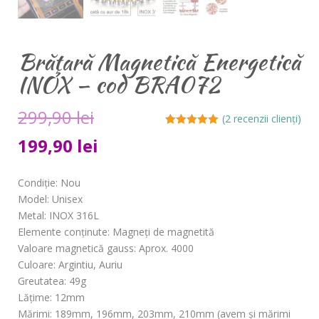
Brăţară Magnetică Energetică
INOX – cod BRA072
299,90
lei
(
2
recenzii clienți)
Evaluat la
2
199,90
lei
5.00
din 5 pe
baza a
evaluări ale
clienților
Condiţie
: Nou
Model
: Unisex
Metal
: INOX 316L
Elemente conţinute
: Magneţi de magnetită
Valoare magnetică gauss
: Aprox. 4000
Culoare
: Argintiu, Auriu
Greutatea
: 49g
Lăţime
: 12mm
Mărimi
: 189mm, 196mm, 203mm, 210mm (avem şi mărimi