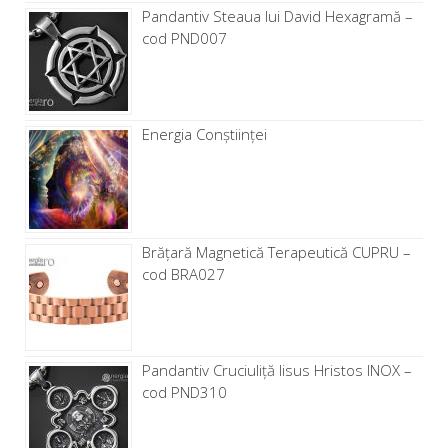
Pandantiv Steaua lui David Hexagramă –
cod PND007
Energia Conștiinței
Brăţară Magnetică Terapeutică CUPRU –
cod BRA027
Pandantiv Cruciuliță Iisus Hristos INOX –
cod PND310