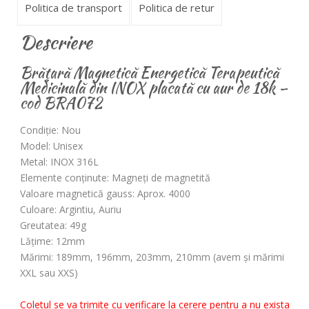
Politica de transport
Politica de retur
Descriere
Brăţară Magnetică
Energetică Terapeutică
Medicinală din INOX placată cu aur de 18k –
cod BRA072
Condiţie
: Nou
Model
: Unisex
Metal
: INOX 316L
Elemente conţinute
: Magneţi de magnetită
Valoare magnetică gauss
: Aprox. 4000
Culoare
: Argintiu, Auriu
Greutatea
: 49g
Lăţime
: 12mm
Mărimi
: 189mm, 196mm, 203mm, 210mm (avem şi mărimi
XXL sau XXS)
Coletul se va trimite cu verificare la cerere pentru a nu exista