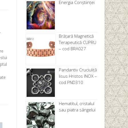
Energia Conștiinței
–
Brăţară Magnetică
Terapeutică CUPRU
– cod BRA027
re
stui
ptul
Pandantiv Cruciuliță
Iisus Hristos INOX –
gate
cod PND310
Hematitul, cristalul
sau piatra sângelui