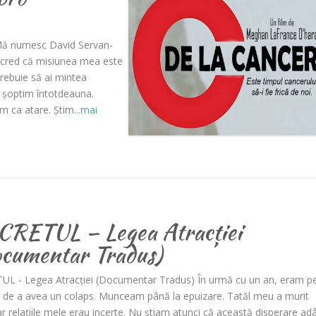
Mă numesc David Servan-
, cred că misiunea mea este
rebuie să ai mintea
l șoptim întotdeauna.
m ca atare. Știm
...mai
RETUL – Legea Atracției
cumentar Tradus)
UL - Legea Atracției (Documentar Tradus) În urmă cu un an, eram p
l de a avea un colaps. Munceam până la epuizare. Tatăl meu a murit
iar relațiile mele erau incerte. Nu știam atunci că această disperare a