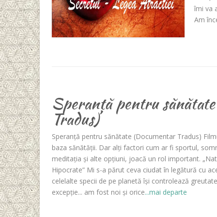
îmi va 
Am înce
Speranță pentru sănătat
Tradus)
Speranță pentru sănătate (Documentar Tradus) Filmu
baza sănătății. Dar alți factori cum ar fi sportul, som
meditația și alte opțiuni, joacă un rol important. „Nat
Hipocrate” Mi s-a părut ceva ciudat în legătură cu a
celelalte specii de pe planetă își controlează greuta
excepție... am fost noi și orice
...mai departe