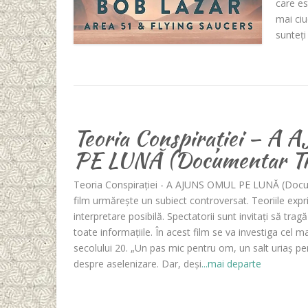
care es
mai ciu
sunteți
Teoria Conspirației – 
PE LUNĂ (Documentar Tr
Teoria Conspirației - A AJUNS OMUL PE LUNĂ (Doc
film urmărește un subiect controversat. Teoriile exp
interpretare posibilă. Spectatorii sunt invitați să trag
toate informațiile. În acest film se va investiga cel 
secolului 20. „Un pas mic pentru om, un salt uriaș p
despre aselenizare. Dar, deși
...mai departe