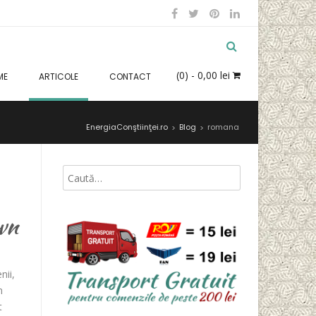
(0)
- 0,00 lei
ME
ARTICOLE
CONTACT
EnergiaConştiinţei.ro
Blog
romana
>
>
wn
nii,
m
t