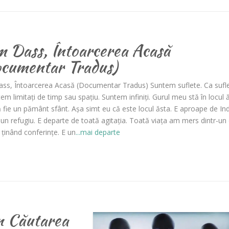
 Dass, Întoarcerea Acasă
cumentar Tradus)
ss, Întoarcerea Acasă (Documentar Tradus) Suntem suflete. Ca sufle
em limitați de timp sau spațiu. Suntem infiniți. Gurul meu stă în locul 
 fie un pământ sfânt. Așa simt eu că este locul ăsta. E aproape de Ind
un refugiu. E departe de toată agitația. Toată viața am mers dintr-un
l, ținând conferințe. E un
...mai departe
 Căutarea