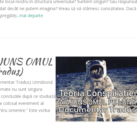
te locul nostru în structura universului? Suntem singuri? Sau răspunsul
dat decât ne putem imagina? Vreau să vă stârnesc curiozitatea. Dacă
 pregătiți
...mai departe
A AJUNS OMUL
adus)
umentar Tradus) Următorul
rimate nu sunt singura
ă concluziile după ce studiază
mai colosal eveniment al
entru omenire.” Este vorba