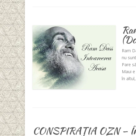
Ram
(Do
Ram Da
nu sunt
Pare să
Maui e 
în altu
CONSPIRAȚIA OZN – În