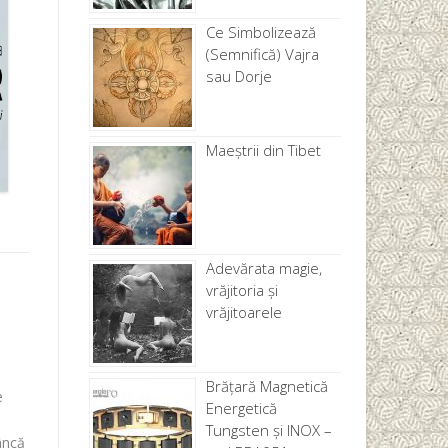
Ce Simbolizează
(Semnifică) Vajra
sau Dorje
Maeștrii din Tibet
Adevărata magie,
vrăjitoria și
vrăjitoarele
Brăţară Magnetică
e
Energetică
Tungsten și INOX –
dâncă