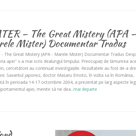
ER – The Great Mistery (APA 
ele Mister) Documentar Tradus
- The Great Mistery (APA - Marele Mister) Documentar Tradus Desp
a apei" s-a mai scris dealungul timpului. Preocupaţi de lămurirea ace
, cercetătorii au continuat investigaţiile. Rezultatele au fost de-a dre
re. Savantul japonez, doctor Masaru Emoto, în vizita sa în România,
tă în perioada 14-17 octombrie 2004, a prezentat pe larg aspecte le
portamentul apei, menite să ne dea
...mai departe
ord