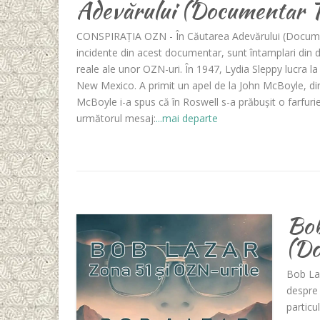
Adevărului (Documentar T
CONSPIRAȚIA OZN - În Căutarea Adevărului (Docum
incidente din acest documentar, sunt întamplari din do
reale ale unor OZN-uri. În 1947, Lydia Sleppy lucra l
New Mexico. A primit un apel de la John McBoyle, dire
McBoyle i-a spus că în Roswell s-a prăbușit o farfuri
următorul mesaj:
...mai departe
Bob
(Do
Bob La
despre 
particu