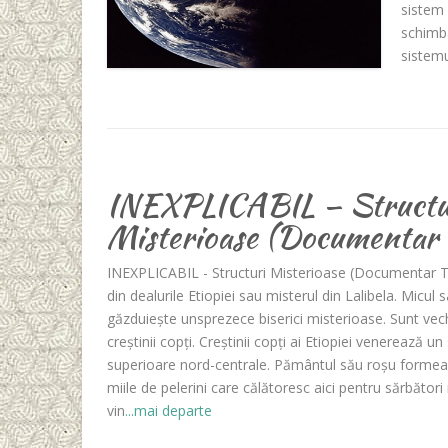
sistem
schimba
sistem
INEXPLICABIL – Structu
Misterioase (Documentar 
INEXPLICABIL - Structuri Misterioase (Documentar Tr
din dealurile Etiopiei sau misterul din Lalibela. Micul s
găzduieşte unsprezece biserici misterioase. Sunt vech
creştinii copţi. Creştinii copţi ai Etiopiei venerează u
superioare nord-centrale. Pământul său roşu formează
miile de pelerini care călătoresc aici pentru sărbători
vin
...mai departe