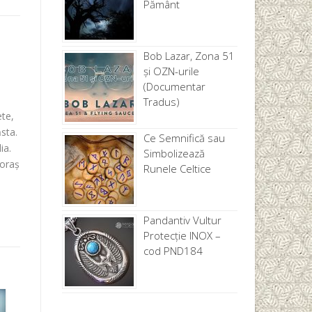
Pământ
Bob Lazar, Zona 51
și OZN-urile
(Documentar
Tradus)
te,
ăsta.
Ce Semnifică sau
ia.
Simbolizează
 oraș
Runele Celtice
Pandantiv Vultur
Protecție INOX –
cod PND184