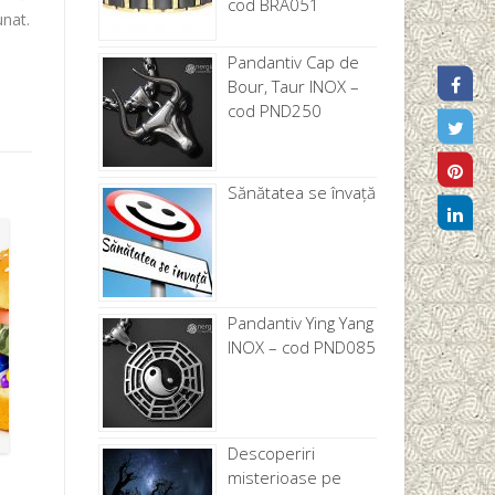
cod BRA051
unat.
Pandantiv Cap de
Bour, Taur INOX –
cod PND250
Sănătatea se învață
Pandantiv Ying Yang
INOX – cod PND085
Descoperiri
misterioase pe