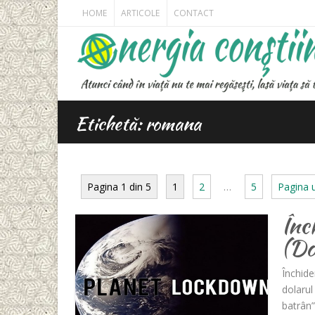
HOME
ARTICOLE
CONTACT
Etichetă: romana
Pagina 1 din 5
1
2
…
5
Pagina 
Înc
(Do
Închid
dolarul
batrân”