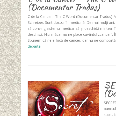
(Documentar Tradus)
C de la Cancer - The C Word (Documentar Tradus) 
Schreiber. Sunt doctor în medicină. De mai mulți ani
să conving sistemul medical să-și deschidă mintea. T
deschisă. Nici măcar nu ne place cuvântul „cancer”. Î
Spunem că ne e frică de cancer, dar nu ne comportă
departe
SEC
(Do
SECRET
punctu
subit, 