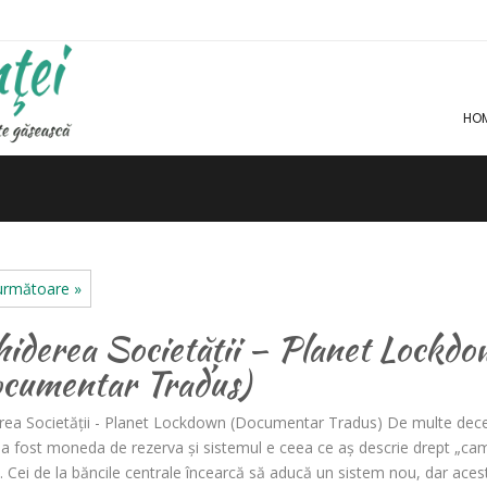
HO
următoare »
hiderea Societății – Planet Lockdo
cumentar Tradus)
erea Societății - Planet Lockdown (Documentar Tradus) De multe dece
 a fost moneda de rezerva și sistemul e ceea ce aș descrie drept „ca
. Cei de la băncile centrale încearcă să aducă un sistem nou, dar aces