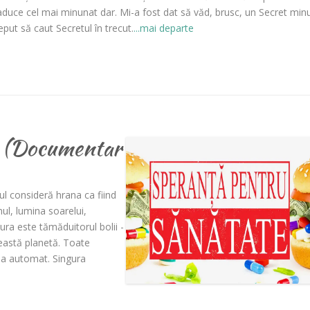
aduce cel mai minunat dar. Mi-a fost dat să văd, brusc, un Secret min
put să caut Secretul în trecut.
...mai departe
e (Documentar
l consideră hrana ca fiind
nul, lumina soarelui,
ura este tămăduitorul bolii -
ceastă planetă. Toate
tea automat. Singura