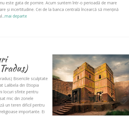
 nu este gata de pornire. Acum suntem într-o perioadă de mare
re și incertitudine. Cei de la banca centrală încearcă să mențină
ul
...mai departe
ri
Tradus)
adus) Bisericile sculptate
at Lalibela din Etiopia
i locuri sfinte pentru
n sat mic din zonele
 un teren dificil pentru
 religioase importante. Ei