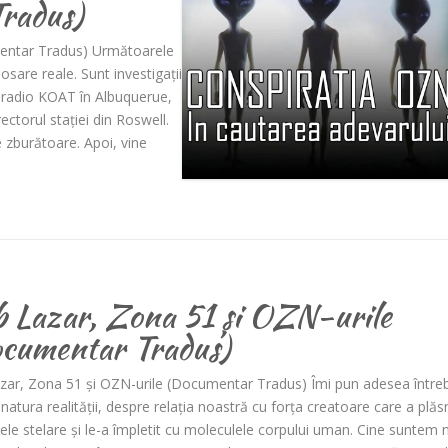
radus)
entar Tradus) Următoarele
sare reale. Sunt investigații
a radio KOAT în Albuquerue,
ctorul stației din Roswell.
e zburătoare. Apoi, vine
 Lazar, Zona 51 și OZN-urile
cumentar Tradus)
zar, Zona 51 și OZN-urile (Documentar Tradus) Îmi pun adesea întreb
natura realității, despre relația noastră cu forța creatoare care a plă
lele stelare și le-a împletit cu moleculele corpului uman. Cine suntem n