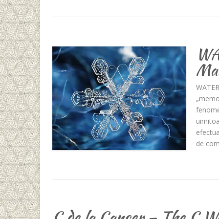
WAT
Mar
WATER 
„memori
fenomen
uimitoa
efectua
de com
C de la Cancer – The C W