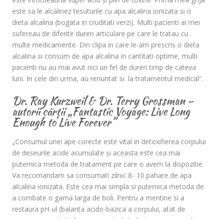
este sa le alcalinez tesuturile cu apa alcalina ionizata si o
dieta alcalina (bogata in cruditati verzi). Multi pacienti ai mei
sufereau de diferite dureri articulare pe care le tratau cu
multe medicamente. Din clipa in care le-am prescris o dieta
alcalina si consum de apa alcalina in cantitati optime, multi
pacienti nu au mai avut nici un fel de dureri timp de cateva
luni. In cele din urma, au renuntat si la tratamentul medical”.
Dr. Ray Kurzweil & Dr. Terry Grossman –
autorii cărții „Fantastic Voyage: Live Long
Enough to Live Forever”
„Consumul unei ape corecte este vital in detoxifierea corpului
de deseurile acide acumulate şi aceasta este cea mai
puternica metoda de tratament pe care o avem la dispozitie.
Va recomandam sa consumati zilnic 8- 10 pahare de apa
alcalina ionizata. Este cea mai simpla si puternica metoda de
a combate o gama larga de boli. Pentru a mentine si a
restaura pH-ul (balanta acido-bazica a corpului, atat de