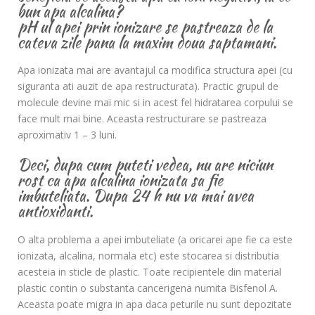
bun apa alcalina?
pH ul apei prin ionizare se pastreaza de la
cateva zile pana la maxim doua saptamani.
Apa ionizata mai are avantajul ca modifica structura apei (cu
siguranta ati auzit de apa restructurata). Practic grupul de
molecule devine mai mic si in acest fel hidratarea corpului se
face mult mai bine. Aceasta restructurare se pastreaza
aproximativ 1 – 3 luni.
Deci, dupa cum puteti vedea, nu are niciun
rost ca apa alcalina ionizata sa fie
imbuteliata. Dupa 24 h nu va mai avea
antioxidanti.
O alta problema a apei imbuteliate (a oricarei ape fie ca este
ionizata, alcalina, normala etc) este stocarea si distributia
acesteia in sticle de plastic. Toate recipientele din material
plastic contin o substanta cancerigena numita Bisfenol A.
Aceasta poate migra in apa daca peturile nu sunt depozitate