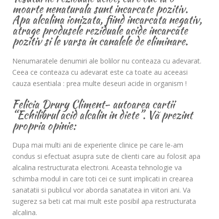
moarte nenaturala sunt incarcate pozitiv.
Apa alcalina ionizata, fiind incarcata negativ,
atrage produsele reziduale acide incarcate
pozitiv si le varsa in canalele de eliminare.
Nenumaratele denumiri ale bolilor nu conteaza cu adevarat.
Ceea ce conteaza cu adevarat este ca toate au aceeasi
cauza esentiala : prea multe deseuri acide in organism !
Felicia Drury Climent- autoarea cartii
“Echilibrul acid alcalin in diete”. Vă prezint
propria opinie:
Dupa mai multi ani de experiente clinice pe care le-am
condus si efectuat asupra sute de clienti care au folosit apa
alcalina restructurata electroni. Aceasta tehnologie va
schimba modul in care toti cei ce sunt implicati in crearea
sanatatii si publicul vor aborda sanatatea in viitori ani. Va
sugerez sa beti cat mai mult este posibil apa restructurata
alcalina.