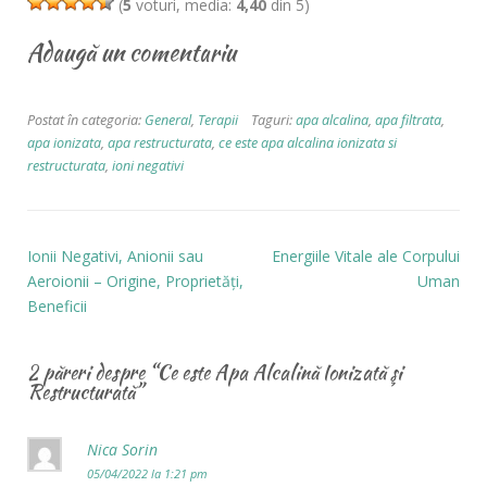
(
5
voturi, media:
4,40
din 5)
Adaugă un comentariu
Postat în categoria:
General
,
Terapii
Taguri:
apa alcalina
,
apa filtrata
,
apa ionizata
,
apa restructurata
,
ce este apa alcalina ionizata si
restructurata
,
ioni negativi
Ionii Negativi, Anionii sau
Energiile Vitale ale Corpului
Aeroionii – Origine, Proprietăți,
Uman
Beneficii
2 păreri despre “
Ce este Apa Alcalină Ionizată şi
Restructurată
”
Nica Sorin
05/04/2022 la 1:21 pm