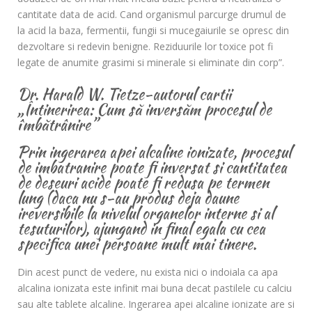
cantitate data de acid. Cand organismul parcurge drumul de
la acid la baza, fermentii, fungii si mucegaiurile se opresc din
dezvoltare si redevin benigne. Reziduurile lor toxice pot fi
legate de anumite grasimi si minerale si eliminate din corp”.
Dr. Harald W. Tietze-autorul cartii
„Întinerirea: Cum să inversăm procesul de
îmbătrânire”
Prin ingerarea apei alcaline ionizate, procesul
de imbatranire poate fi inversat si cantitatea
de deseuri acide poate fi redusa pe termen
lung (daca nu s-au produs deja daune
ireversibile la nivelul organelor interne si al
tesuturilor), ajungand in final egala cu cea
specifica unei persoane mult mai tinere.
Din acest punct de vedere, nu exista nici o indoiala ca apa
alcalina ionizata este infinit mai buna decat pastilele cu calciu
sau alte tablete alcaline. Ingerarea apei alcaline ionizate are si