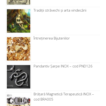
Tradiții străvechi și arta vindecării
Întreținerea Bijuteriilor
Pandantiv Șarpe INOX – cod PND126
Brăţară Magnetică Terapeutică INOX –
cod BRA005