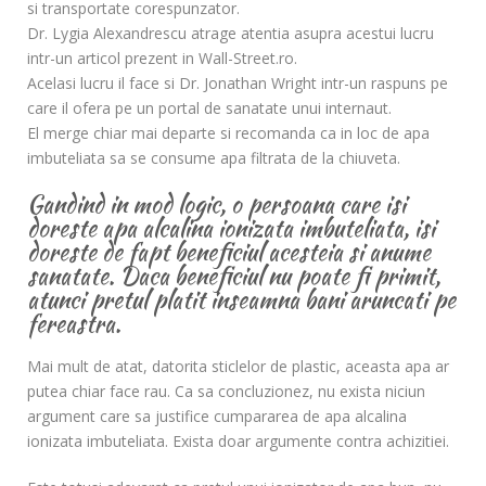
si transportate corespunzator.
Dr. Lygia Alexandrescu atrage atentia asupra acestui lucru
intr-un articol prezent in Wall-Street.ro.
Acelasi lucru il face si Dr. Jonathan Wright intr-un raspuns pe
care il ofera pe un portal de sanatate unui internaut.
El merge chiar mai departe si recomanda ca in loc de apa
imbuteliata sa se consume apa filtrata de la chiuveta.
Gandind in mod logic, o persoana care isi
doreste apa alcalina ionizata imbuteliata, isi
doreste de fapt beneficiul acesteia si anume
sanatate. Daca beneficiul nu poate fi primit,
atunci pretul platit inseamna bani aruncati pe
fereastra.
Mai mult de atat, datorita sticlelor de plastic, aceasta apa ar
putea chiar face rau. Ca sa concluzionez, nu exista niciun
argument care sa justifice cumpararea de apa alcalina
ionizata imbuteliata. Exista doar argumente contra achizitiei.