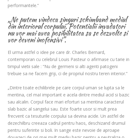
performantele.”
„Ne putem vindeca singuri schimband mediul
din interiorul corpului. Potentialii invadatori
nu vor mai avea posibilitatea sa se dezvolte si
vor deveni inofensivi”.
El urma astfel o idee pe care dr. Charles Bernard,
contemporan cu celebrul Louis Pasteur o afirmase cu tarie in
timpul vietii sale : “Nu de germeni si alti agenti patogeni
trebuie sa ne facem griji, ci de propriul nostru teren interior.”
„Dintre toate echilibrele pe care corpul uman se lupta sa le
mentina, cel maI important e acela dintre mediul acid si bazic
sau alcalin. Corpul face mari eforturi sa mentina caracterul
slab bazic al sangelui sau. Este foarte usor si mult prea
frecvent ca tesuturile corpului sa devina acide. Un astfel de
dezechilbru creeaza cadrul pentru haos, deschizand drumul
pentru suferinte si boli. In sange este nevoie de aproape
douazeci de ori mai mult mediu bazic pentru a neutraliza o