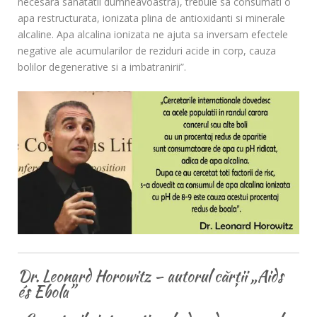
necesara sanatatii dumneavoastra), trebuie sa consumati o
apa restructurata, ionizata plina de antioxidanti si minerale
alcaline. Apa alcalina ionizata ne ajuta sa inversam efectele
negative ale acumularilor de reziduri acide in corp, cauza
bolilor degenerative si a imbatranirii”.
Dr. Leonard Horowitz – autorul cărții „Aids
és Ebola”