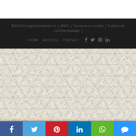
©2025
EnergiaConstiintei.ro
|
ANPC
|
Termeni şi condiţii
|
Politica de
confidenţialitate
|
HOME
ARTICOLE
CONTACT