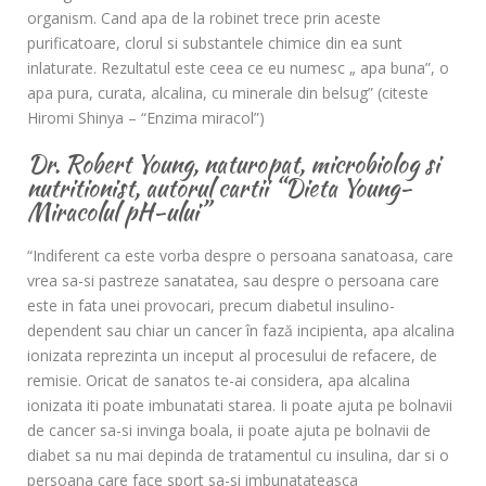
organism. Cand apa de la robinet trece prin aceste
purificatoare, clorul si substantele chimice din ea sunt
inlaturate. Rezultatul este ceea ce eu numesc „ apa buna”, o
apa pura, curata, alcalina, cu minerale din belsug” (citeste
Hiromi Shinya – “Enzima miracol”)
Dr. Robert Young, naturopat, microbiolog si
nutritionist, autorul cartii “Dieta Young-
Miracolul pH-ului”
“Indiferent ca este vorba despre o persoana sanatoasa, care
vrea sa-si pastreze sanatatea, sau despre o persoana care
este in fata unei provocari, precum diabetul insulino-
dependent sau chiar un cancer în fază incipienta, apa alcalina
ionizata reprezinta un inceput al procesului de refacere, de
remisie. Oricat de sanatos te-ai considera, apa alcalina
ionizata iti poate imbunatati starea. Ii poate ajuta pe bolnavii
de cancer sa-si invinga boala, ii poate ajuta pe bolnavii de
diabet sa nu mai depinda de tratamentul cu insulina, dar si o
persoana care face sport sa-si imbunatateasca