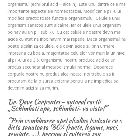
organismul (echilibrul acid – alcalin). Este unul dintre cele mai
importante aspecte ale homeostaziei. Modificarile pH-ului
modifica practic toate functiile organismului. Celulele unui
organism sanatos sunt alcaline, iar celulele unui organism
bolnav au un pH sub 7.0. Cu cat celulele noastre devin mai
acide cu atat ne inbolnavim mai repede. Daca organismul nu
poate alcaliniza celulele, ele devin acide si, prin urmare,
impreuna cu boala, majoritatea celulelor vor muri la un nivel
al pH-ului de 3.5. Organismul nostru produce acid ca un
produs secundar al metabolismului normal. Deoarece
corpurile nostre nu produc alcalinitate, noi trebuie sa ii
procuram de la o sursa externa pentru a ne impiedica sa
devenim acizi si sa murim.
Dr. Dave Carpenter- autorul cartii
„Schimbati apa, schimbati-va viata!”
“Prin combinarea apei alcaline ionizate cu o
dieta sanatoasa (80% fructe, legume, nuci,
seminte, …), precum si evitarea sau