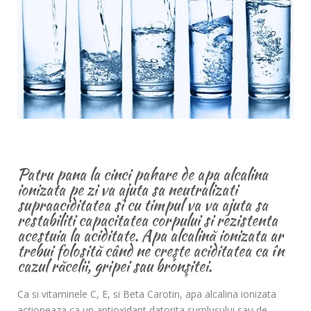
Patru pana la cinci pahare de apa alcalina
ionizata pe zi va ajuta sa neutralizati
supraaciditatea si cu timpul va va ajuta sa
restabiliti capacitatea corpului si rezistenta
acestuia la aciditate. Apa alcalină ionizata ar
trebui folosită când ne creşte aciditatea ca în
cazul răcelii, gripei sau bronşitei.
Ca si vitaminele C, E, si Beta Carotin, apa alcalina ionizata
acţioneaza ca un antioxidant datorita surplusului sau de