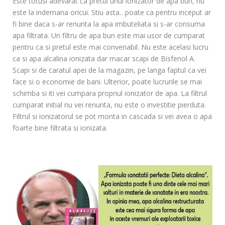
Este totusi adevarat ca pretul unui ionizator de apa bun, nu
este la indemana oricui. Stiu asta…poate ca pentru inceput ar
fi bine daca s-ar renunta la apa imbuteliata si s-ar consuma
apa filtrata. Un filtru de apa bun este mai usor de cumparat
pentru ca si pretul este mai convenabil. Nu este acelasi lucru
ca si apa alcalina ionizata dar macar scapi de Bisfenol A.
Scapi si de caratul apei de la magazin, pe langa faptul ca vei
face si o economie de bani. Ulterior, poate lucrurile se mai
schimba si iti vei cumpara propriul ionizator de apa. La filtrul
cumparat initial nu vei renunta, nu este o investitie pierduta.
Filtrul si ionizatorul se pot monta in cascada si vei avea o apa
foarte bine filtrata si ionizata.