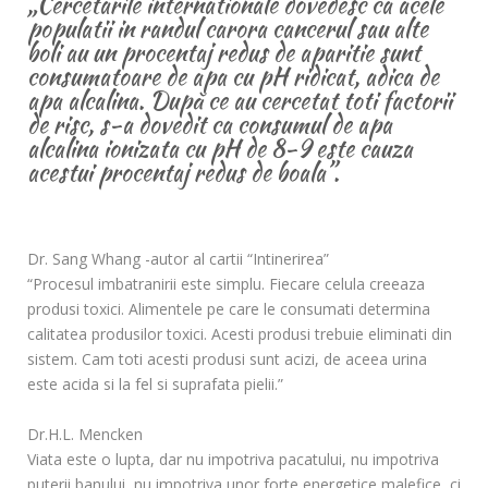
„Cercetarile internationale dovedesc ca acele
populatii in randul carora cancerul sau alte
boli au un procentaj redus de aparitie sunt
consumatoare de apa cu pH ridicat, adica de
apa alcalina. După ce au cercetat toti factorii
de risc, s-a dovedit ca consumul de apa
alcalina ionizata cu pH de 8-9 este cauza
acestui procentaj redus de boala”.
Dr. Sang Whang -autor al cartii “Intinerirea”
“Procesul imbatranirii este simplu. Fiecare celula creeaza
produsi toxici. Alimentele pe care le consumati determina
calitatea produsilor toxici. Acesti produsi trebuie eliminati din
sistem. Cam toti acesti produsi sunt acizi, de aceea urina
este acida si la fel si suprafata pielii.”
Dr.H.L. Mencken
Viata este o lupta, dar nu impotriva pacatului, nu impotriva
puterii banului, nu impotriva unor forte energetice malefice, ci