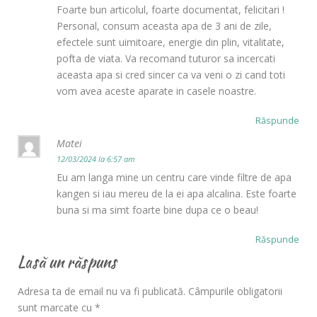
Foarte bun articolul, foarte documentat, felicitari !
Personal, consum aceasta apa de 3 ani de zile,
efectele sunt uimitoare, energie din plin, vitalitate,
pofta de viata. Va recomand tuturor sa incercati
aceasta apa si cred sincer ca va veni o zi cand toti
vom avea aceste aparate in casele noastre.
Răspunde
Matei
12/03/2024 la 6:57 am
Eu am langa mine un centru care vinde filtre de apa
kangen si iau mereu de la ei apa alcalina. Este foarte
buna si ma simt foarte bine dupa ce o beau!
Răspunde
Lasă un răspuns
Adresa ta de email nu va fi publicată.
Câmpurile obligatorii
sunt marcate cu
*