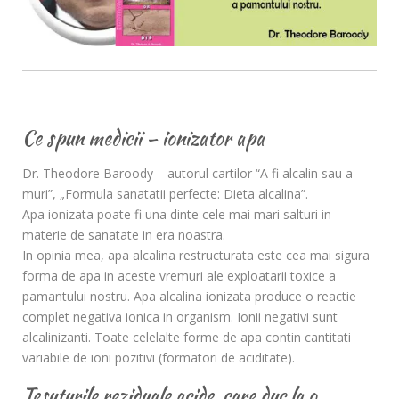
Ce spun medicii – ionizator apa
Dr. Theodore Baroody – autorul cartilor “A fi alcalin sau a
muri”, „Formula sanatatii perfecte: Dieta alcalina”.
Apa ionizata poate fi una dinte cele mai mari salturi in
materie de sanatate in era noastra.
In opinia mea, apa alcalina restructurata este cea mai sigura
forma de apa in aceste vremuri ale exploatarii toxice a
pamantului nostru. Apa alcalina ionizata produce o reactie
complet negativa ionica in organism. Ionii negativi sunt
alcalinizanti. Toate celelalte forme de apa contin cantitati
variabile de ioni pozitivi (formatori de aciditate).
Tesuturile reziduale acide, care duc la o