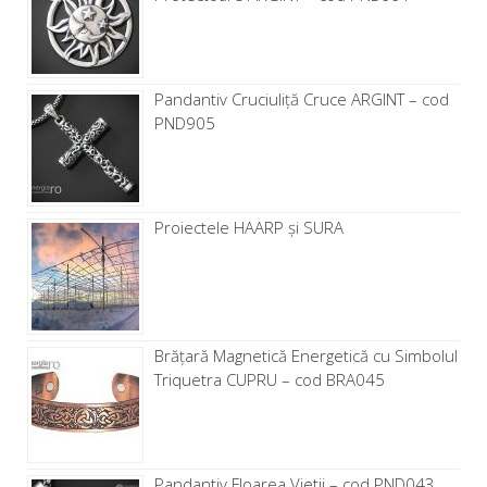
Pandantiv Cruciuliță Cruce ARGINT – cod
PND905
Proiectele HAARP și SURA
Brăţară Magnetică Energetică cu Simbolul
Triquetra CUPRU – cod BRA045
Pandantiv Floarea Vietii – cod PND043