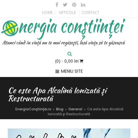
HOME
ARTICOLE
CONTACT
(0)
- 0,00 lei
MENIU SITE
Ce este Apa Alcalină Ionizată şi
Restructurată
EnergiaConştiinţei.ro
Blog
General
Ce este Apa Alcalină
>
>
>
Ionizată şi Restructurată