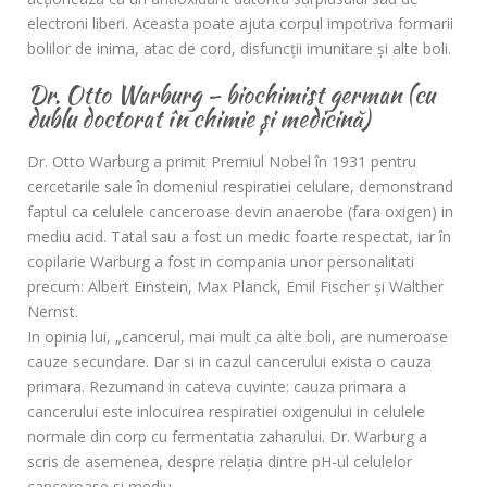
electroni liberi. Aceasta poate ajuta corpul impotriva formarii
bolilor de inima, atac de cord, disfuncţii imunitare şi alte boli.
Dr. Otto Warburg – biochimist german (cu
dublu doctorat în chimie și medicină)
Dr. Otto Warburg a primit Premiul Nobel în 1931 pentru
cercetarile sale în domeniul respiratiei celulare, demonstrand
faptul ca celulele canceroase devin anaerobe (fara oxigen) in
mediu acid. Tatal sau a fost un medic foarte respectat, iar în
copilarie Warburg a fost in compania unor personalitati
precum: Albert Einstein, Max Planck, Emil Fischer şi Walther
Nernst.
In opinia lui, „cancerul, mai mult ca alte boli, are numeroase
cauze secundare. Dar si in cazul cancerului exista o cauza
primara. Rezumand in cateva cuvinte: cauza primara a
cancerului este inlocuirea respiratiei oxigenului in celulele
normale din corp cu fermentatia zaharului. Dr. Warburg a
scris de asemenea, despre relaţia dintre pH-ul celulelor
canceroase si mediu.