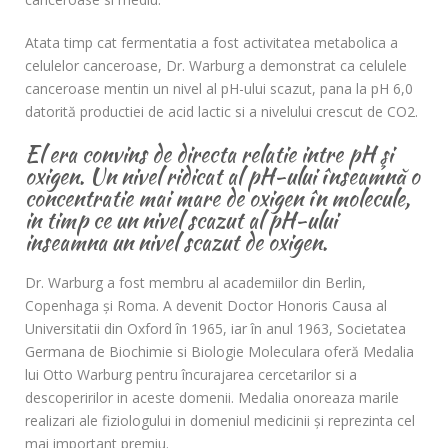
Atata timp cat fermentatia a fost activitatea metabolica a
celulelor canceroase, Dr. Warburg a demonstrat ca celulele
canceroase mentin un nivel al pH-ului scazut, pana la pH 6,0
datorită productiei de acid lactic si a nivelului crescut de CO2.
El era convins de directa relatie intre pH şi
oxigen. Un nivel ridicat al pH-ului înseamnă o
concentratie mai mare de oxigen în molecule,
in timp ce un nivel scazut al pH-ului
inseamna un nivel scazut de oxigen.
Dr. Warburg a fost membru al academiilor din Berlin,
Copenhaga şi Roma. A devenit Doctor Honoris Causa al
Universitatii din Oxford în 1965, iar în anul 1963, Societatea
Germana de Biochimie si Biologie Moleculara oferă Medalia
lui Otto Warburg pentru încurajarea cercetarilor si a
descoperirilor in aceste domenii. Medalia onoreaza marile
realizari ale fiziologului in domeniul medicinii şi reprezinta cel
mai important premiu.