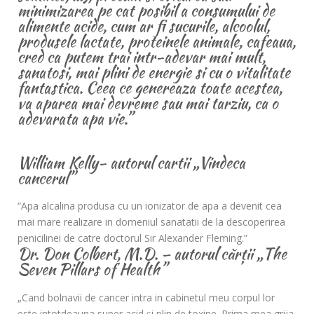
minimizarea pe cat posibil a consumului de
alimente acide, cum ar fi sucurile, alcoolul,
produsele lactate, proteinele animale, cafeaua,
cred ca putem trai intr-adevar mai mult,
sanatosi, mai plini de energie si cu o vitalitate
fantastica. Ceea ce genereaza toate acestea,
va aparea mai devreme sau mai tarziu, ca o
adevarata apa vie.”
William Kelly- autorul cartii „Vindeca
cancerul”
“Apa alcalina produsa cu un ionizator de apa a devenit cea
mai mare realizare in domeniul sanatatii de la descoperirea
penicilinei de catre doctorul Sir Alexander Fleming.”
Dr. Don Colbert, M.D. – autorul cărții „The
Seven Pillars of Health”
„Cand bolnavii de cancer intra in cabinetul meu corpul lor
este intotdeauna super acid şi plin de toxine. Prima mea grija