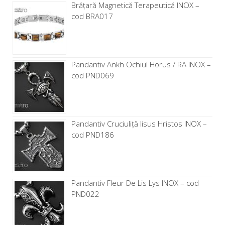
Brăţară Magnetică Terapeutică INOX –
cod BRA017
Pandantiv Ankh Ochiul Horus / RA INOX –
cod PND069
Pandantiv Cruciuliță Iisus Hristos INOX –
cod PND186
Pandantiv Fleur De Lis Lys INOX – cod
PND022