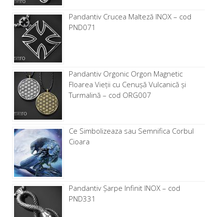
Pandantiv Crucea Malteză INOX – cod
PND071
Pandantiv Orgonic Orgon Magnetic
Floarea Vieții cu Cenușă Vulcanică și
Turmalină – cod ORG007
Ce Simbolizeaza sau Semnifica Corbul
Cioara
Pandantiv Șarpe Infinit INOX – cod
PND331