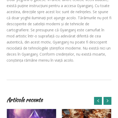
există puţine instrucţiuni pentru a accesa Gyanganj. Cu toate
acestea, direcţiile spre acest loc sunt de neînţeles. Se spune
că doar yoghii iluminaţi pot ajunge acolo. Tărâmurile nu pot fi
descoperite de sateliţii moderni şi de tehnicile de
cartografiere. Se presupune că Gyanganj este camuflat în
mod artistic într-o suprafaţă cu adevărat diferită de cea
autentică, din acest motiv, Gyanganj nu poate fi descoperit
niciodată de tehnologiile ştiinţifice moderne. Nu există nici un
deces în Gyanganj. Conform credinţelor, nu există moarte,
conştiinţa rămâne mereu în viaţă acolo.
Articole recente