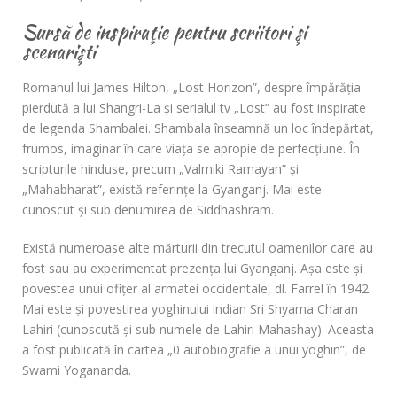
Sursă de inspiraţie pentru scriitori şi
scenarişti
Romanul lui James Hilton, „Lost Horizon”, despre împărăţia
pierdută a lui Shangri-La şi serialul tv „Lost” au fost inspirate
de legenda Shambalei. Shambala înseamnă un loc îndepărtat,
frumos, imaginar în care viaţa se apropie de perfecţiune. În
scripturile hinduse, precum „Valmiki Ramayan” şi
„Mahabharat”, există referinţe la Gyanganj. Mai este
cunoscut și sub denumirea de Siddhashram.
Există numeroase alte mărturii din trecutul oamenilor care au
fost sau au experimentat prezenţa lui Gyanganj. Așa este și
povestea unui ofiţer al armatei occidentale, dl. Farrel în 1942.
Mai este și povestirea yoghinului indian Sri Shyama Charan
Lahiri (cunoscută şi sub numele de Lahiri Mahashay). Aceasta
a fost publicată în cartea „0 autobiografie a unui yoghin”, de
Swami Yogananda.