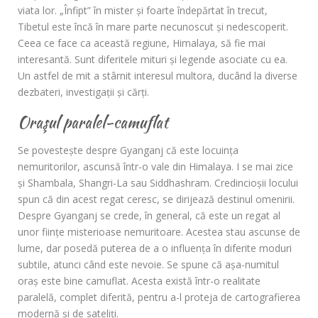
viata lor. „Înfipt” în mister şi foarte îndepărtat în trecut,
Tibetul este încă în mare parte necunoscut şi nedescoperit.
Ceea ce face ca această regiune, Himalaya, să fie mai
interesantă. Sunt diferitele mituri şi legende asociate cu ea.
Un astfel de mit a stârnit interesul multora, ducând la diverse
dezbateri, investigaţii şi cărţi.
Oraşul paralel-camuflat
Se povesteşte despre Gyanganj că este locuinţa
nemuritorilor, ascunsă într-o vale din Himalaya. I se mai zice
şi Shambala, Shangri-La sau Siddhashram. Credincioşii locului
spun că din acest regat ceresc, se dirijează destinul omenirii.
Despre Gyanganj se crede, în general, că este un regat al
unor fiinţe misterioase nemuritoare. Acestea stau ascunse de
lume, dar posedă puterea de a o influenţa în diferite moduri
subtile, atunci când este nevoie. Se spune că aşa-numitul
oraş este bine camuflat. Acesta există într-o realitate
paralelă, complet diferită, pentru a-l proteja de cartografierea
modernă şi de sateliți.