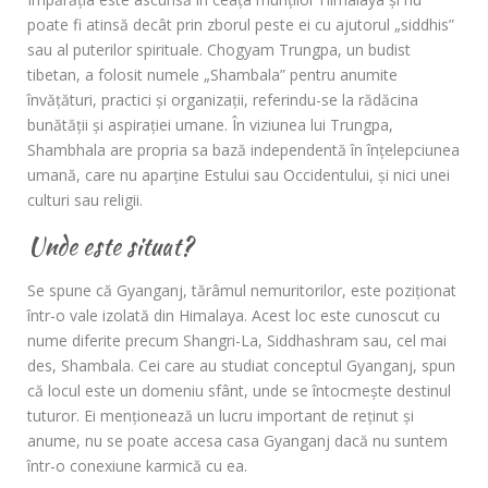
poate fi atinsă decât prin zborul peste ei cu ajutorul „siddhis”
sau al puterilor spirituale. Chogyam Trungpa, un budist
tibetan, a folosit numele „Shambala” pentru anumite
învăţături, practici şi organizaţii, referindu-se la rădăcina
bunătăţii şi aspiraţiei umane. În viziunea lui Trungpa,
Shambhala are propria sa bază independentă în înţelepciunea
umană, care nu aparţine Estului sau Occidentului, şi nici unei
culturi sau religii.
Unde este situat?
Se spune că Gyanganj, tărâmul nemuritorilor, este poziţionat
într-o vale izolată din Himalaya. Acest loc este cunoscut cu
nume diferite precum Shangri-La, Siddhashram sau, cel mai
des, Shambala. Cei care au studiat conceptul Gyanganj, spun
că locul este un domeniu sfânt, unde se întocmeşte destinul
tuturor. Ei menţionează un lucru important de reţinut şi
anume, nu se poate accesa casa Gyanganj dacă nu suntem
într-o conexiune karmică cu ea.