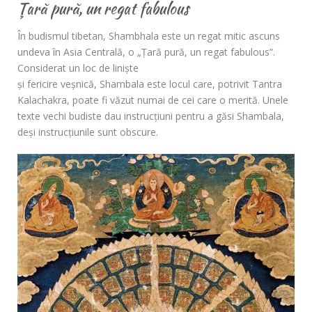
Ţară pură, un regat fabulous
În budismul tibetan, Shambhala este un regat mitic ascuns
undeva în Asia Centrală, o „Ţară pură, un regat fabulous”.
Considerat un loc de linişte
şi fericire veşnică, Shambala este locul care, potrivit Tantra
Kalachakra, poate fi văzut numai de cei care o merită. Unele
texte vechi budiste dau instrucţiuni pentru a găsi Shambala,
deşi instrucţiunile sunt obscure.