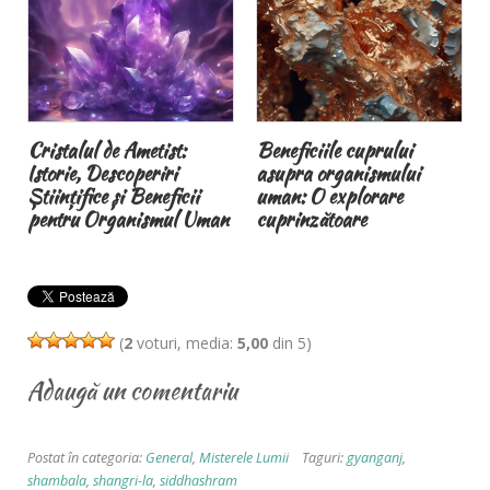
Beneficiile cuprului
Brățările magnetice
asupra organismului
terapeutice și
uman: O explorare
magnetoterapia
cuprinzătoare
(
2
voturi, media:
5,00
din 5)
Adaugă un comentariu
Postat în categoria:
General
,
Misterele Lumii
Taguri:
gyanganj
,
shambala
,
shangri-la
,
siddhashram