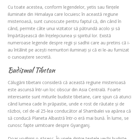
Cu toate acestea, conform legendelor, yetis sau fiinţele
iluminate din Himalaya care locuiesc în această regiune
misterioasă, sunt cunoscute pentru faptul că, din când în
când, permite câte unui vizitator să pătrundă acolo şi să
împărtăşească din înţelepciunea şi spiritul lor. Există
numeroase legende despre regii şi sadhii care au pretins că i-
au întâlnit pe aceşti nemuritori iluminaţi şi că ei le-au furnizat
o cunoaştere secretă.
Budismul Tibetan
Călugării tibetani consideră că această regiune misterioasă
este ascunsă într-un loc obscur din Asia Centrală. Foarte
interesante sunt miturile budiste tibetane, care spun că atunci
când lumea cade în prăpastie, unde e rost de răutate şi de
război, cel de-al 25-lea conducător al Shambalei va apărea că
să conducă Planeta Albastră într-o eră mai bună. În lume, se
cunosc fapte uimitoare despre Gyanganj.
Doar yoghinii o găsesc. În unele dintre textele vechi budiste,