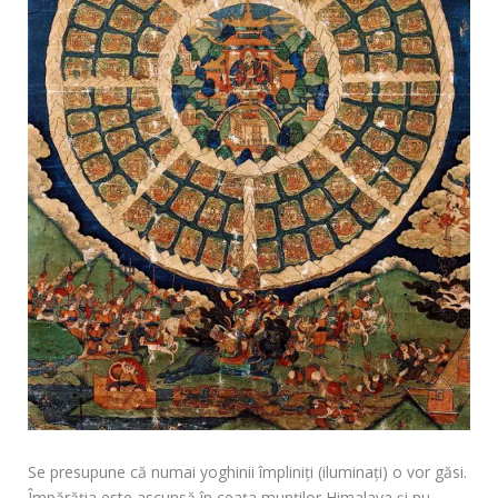
Se presupune că numai yoghinii împliniţi (iluminaţi) o vor găsi.
Împărăţia este ascunsă în ceaţa munţilor Himalaya şi nu